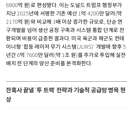
억 원
로 편성됐다
이는 도널드 트럼프 행정부가
6900
)
.
지난
년에 서명한 기존 예산
억
만 달러
약
2025
1
4200
(
억 원
와 비교해
배 이상 증가한 규모로
단순 연
2170
)
3
,
구개발을 넘어 생산 공정 구축과 시스템 통합 단계로 전
환되며 비용이 급증한 결과다
미국 육군과 해군도 컨테
.
이너형
합동 레이저 무기 시스템
개발에 향후
'
(JLWS)'
5
년간
억
만 달러
약
조 원
를 추가로 투입해 실전
6
7600
(
1
)
배치 전 단계의 양산 준비를 본격화한다
.
잔혹사 끝낼
투 트랙
전략과 기술적 공급망 병목 현
'
'
상