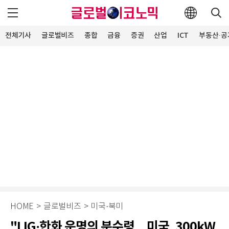
전체기사
글로벌비즈
종합
금융
증권
산업
ICT
부동산·공
HOME
>
글로벌비즈
>
미국·북미
"LIG·한화 운명의 분수령…미국, 300kW