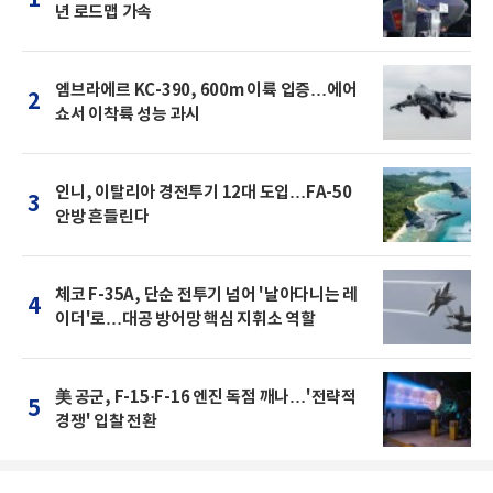
1
년 로드맵 가속
엠브라에르 KC-390, 600m 이륙 입증…에어
2
쇼서 이착륙 성능 과시
인니, 이탈리아 경전투기 12대 도입…FA-50
3
안방 흔들린다
체코 F-35A, 단순 전투기 넘어 '날아다니는 레
4
이더'로…대공 방어망 핵심 지휘소 역할
美 공군, F-15·F-16 엔진 독점 깨나…'전략적
5
경쟁' 입찰 전환