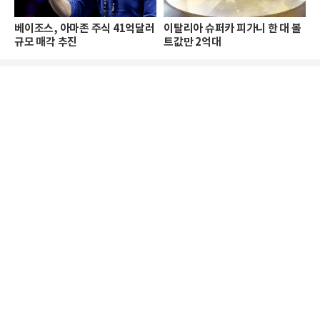
베이조스, 아마존 주식 41억달러
이탈리아 슈퍼카 피가니 한 대 볼
규모 매각 추진
트값만 2억대