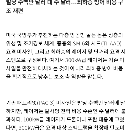
발당 수백만 달러 대 수 달러…최하층 방어 비용 구
조 재편
미국 국방부가 추진하는 다층 방공망 골든 돔은 상층의
위성 및 조기경보 체계
중층의
와 사드
,
SM-6
(THAAD)
요격 미사일
그리고 최하층의 레이저 및 단거리 요격 시
,
스템으로 구성된다
여기서
급 레이저는 기존 미
.
300kW
사일을 완전히 대체하는 것이 아니라 최하층 방어 비용
을 획기적으로 낮추는 보조 축 역할을 맡는다
.
기존 패트리엇
미사일은 발당 수백만 달러에 달
(PAC-3)
하지만
레이저는 발사당 전력 비용 수준인 수 달러에 불
,
과하다
급 레이저가 드론이나 포탄 대응에 그쳤
. 100kW
다면
급은 요격 대상 스펙트럼을 확장해 탄도미
, 300kW