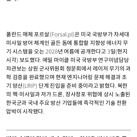
폴란드 매체 포르살
은 미국 국방부가 차세대
(Forsal.pl)
미사일 방어 체계인 골든 돔에 통합할 지향성 에너지 무
기 시스템을 오는
년 여름에 공개한다고
일
현지
2028
3
(
시각
보도했다
에밀 마이클 미국 국방부 연구이념담당
)
.
차관보는 상원 군사위원회 청문회에서 레이저 무기의 과
학 검증을 완료했으며 현재 엔지니어링 문제 해결과 초
기 양산
단계 진입을 준비 중이라고 밝혔다
북한
(LRIP)
.
의 핵
미사일과 저가 드론
장사정포 위협에 상시 노출된
·
,
한국군과 국내 주요 방산 기업들에 즉각적인 기술 전환
압박이 시작됐다
.