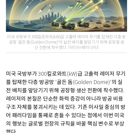
미국 국방부가 300킬로와트(kW)급 고출력 레이저 무기를 탑재한 다층 방
공망 '골든 돔(Golden Dome)'의 실전 배치를 앞당기기 위해 공장형 생
산 전환에 착수했다. 이미지=제미나이3
미국 국방부가
킬로와트
급 고출력 레이저 무기
300
(kW)
를 탑재한 다층 방공망
골든 돔
의 실
'
(Golden Dome)'
전 배치를 앞당기기 위해 공장형 생산 전환에 착수했다
.
레이저의 본질은 단순한 화력 증강이 아니라 방공 비용
구조 자체를 붕괴시키는 데 있다
기존 미사일 중심의 방
.
어 패러다임을 통째로 흔들 수 있다는 점에서 이번 미국
의 행보는 글로벌 전장의 규칙을 바꿀 핵심 변수로 부상
했다
.