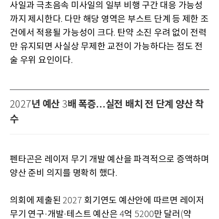
사일과 극초음속 미사일의 일부 비행 구간 대응 가능성
까지 제시한다
다만 해당 영역은 부스트 단계 등 제한 조
.
건에서 적용될 가능성이 크다
탄약 소진 우려 없이 전력
.
만 유지되면 사실상 무제한 교전이 가능하다는 점도 전
술 우위 요인이다
.
년 예산
배 폭증…실전 배치 전 단계 양산 착
2027
3
수
펜타곤은 레이저 무기 개발 예산을 파격적으로 증액하며
양산 준비 의지를 명확히 했다
.
의회에 제출된
회기연도 예산안에 따르면 레이저
2027
무기 연구
개발
테스트 예산은
억
만 달러
약
·
·
4
5200
(