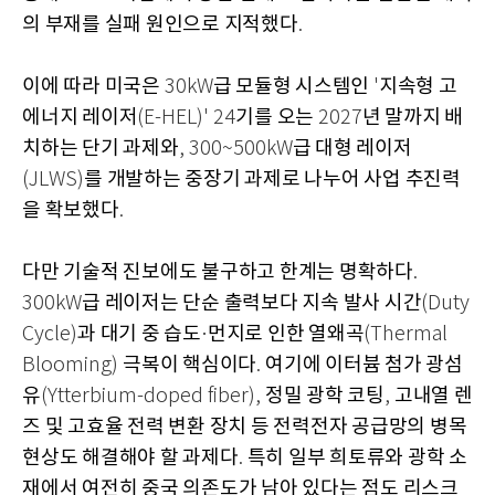
의 부재를 실패 원인으로 지적했다
.
이에 따라 미국은
급 모듈형 시스템인
지속형 고
30kW
'
에너지 레이저
기를 오는
년 말까지 배
(E-HEL)' 24
2027
치하는 단기 과제와
급 대형 레이저
, 300~500kW
를 개발하는 중장기 과제로 나누어 사업 추진력
(JLWS)
을 확보했다
.
다만 기술적 진보에도 불구하고 한계는 명확하다
.
급 레이저는 단순 출력보다 지속 발사 시간
300kW
(Duty
과 대기 중 습도
먼지로 인한 열왜곡
Cycle)
·
(Thermal
극복이 핵심이다
여기에 이터븀 첨가 광섬
Blooming)
.
유
정밀 광학 코팅
고내열 렌
(Ytterbium-doped fiber),
,
즈 및 고효율 전력 변환 장치 등 전력전자 공급망의 병목
현상도 해결해야 할 과제다
특히 일부 희토류와 광학 소
.
재에서 여전히 중국 의존도가 남아 있다는 점도 리스크