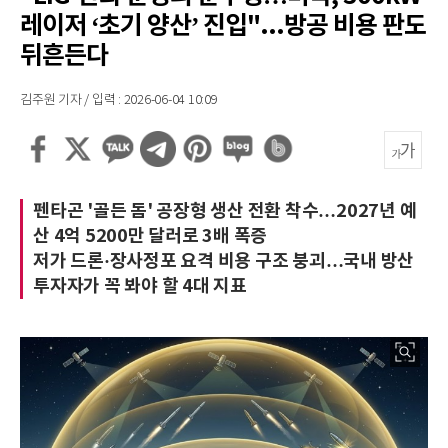
레이저 ‘초기 양산’ 진입"...방공 비용 판도
뒤흔든다
김주원 기자 / 입력 : 2026-06-04 10:09
펜타곤 '골든 돔' 공장형 생산 전환 착수…2027년 예
산 4억 5200만 달러로 3배 폭증
저가 드론·장사정포 요격 비용 구조 붕괴…국내 방산
투자자가 꼭 봐야 할 4대 지표