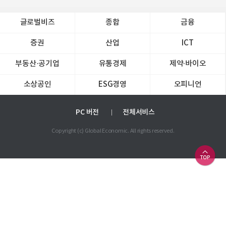
글로벌비즈
종합
금융
증권
산업
ICT
부동산·공기업
유통경제
제약∙바이오
소상공인
ESG경영
오피니언
PC 버전
전체서비스
Copyright (c) Global Economic. All rights reserved.