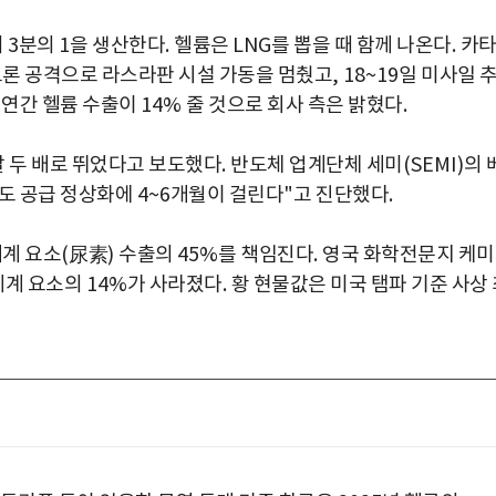
의
3
분의
1
을 생산한다
.
헬륨은
LNG
를 뽑을 때 함께 나온다
.
카
드론 공격으로 라스라판 시설 가동을 멈췄고
, 18~19
일 미사일 
 연간 헬륨 수출이
14%
줄 것으로 회사 측은 밝혔다
.
 두 배로 뛰었다고 보도했다
.
반도체 업계단체 세미
(SEMI)
의 
도 공급 정상화에
4~6
개월이 걸린다
"
고 진단했다
.
세계 요소
(
尿素
)
수출의
45%
를 책임진다
.
영국 화학전문지 케
세계 요소의
14%
가 사라졌다
.
황 현물값은 미국 탬파 기준 사상 