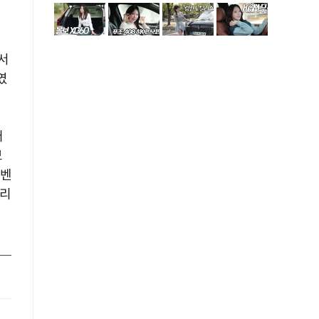
서
였
버
보
 벤
트리