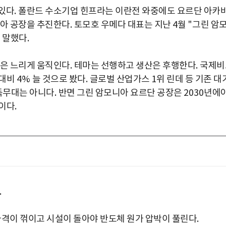
 있다
.
폴란드 수소기업 힌프라는 이란전 와중에도 요르단 아카
니아 공장을 추진한다
.
토모호 우메다 대표는 지난
4
월
"
그린 암
 말했다
.
은 느리게 움직인다
.
테마는 선행하고 생산은 후행한다
.
국제비
 대비
4%
늘 것으로 봤다
.
글로벌 산업가스
1
위 린데 등 기존 대
독무대는 아니다
.
반면 그린 암모니아 요르단 공장은
2030
년에
뜻이다
.
.
격이 꺾이고 시설이 돌아야 반도체 원가 압박이 풀린다
.