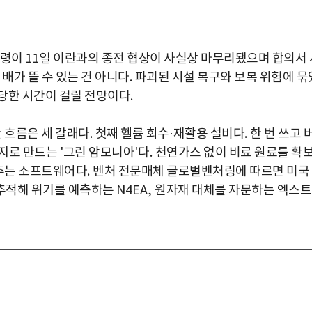
통령이
11
일 이란과의 종전 협상이 사실상 마무리됐으며 합의서 
배가 뜰 수 있는 건 아니다
.
파괴된 시설 복구와 보복 위험에 묶
당한 시간이 걸릴 전망이다
.
 흐름은 세 갈래다
.
첫째 헬륨 회수
·
재활용 설비다
.
한 번 쓰고 
지로 만드는
'
그린 암모니아
'
다
.
천연가스 없이 비료 원료를 확
주는 소프트웨어다
.
벤처 전문매체 글로벌벤처링에 따르면 미국
추적해 위기를 예측하는
N4EA,
원자재 대체를 자문하는 엑스