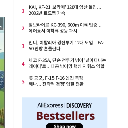
KAI, KF-21 '보라매' 120대 양산 돌입…
1
2032년 로드맵 가속
엠브라에르 KC-390, 600m 이륙 입증…
2
에어쇼서 이착륙 성능 과시
인니, 이탈리아 경전투기 12대 도입…FA-
3
50 안방 흔들린다
체코 F-35A, 단순 전투기 넘어 '날아다니는
4
레이더'로…대공 방어망 핵심 지휘소 역할
美 공군, F-15·F-16 엔진 독점
5
깨나…'전략적 경쟁' 입찰 전환