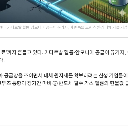
있다. 카타르발 헬륨·암모니아 공급이 끊기자, 이 빈틈을 노린 친환경 대체 기술 기
원료
'
까지 흔들고 있다
.
카타르발 헬륨
·
암모니아 공급이 끊기자
,
다
.
 공급망을 조이면서 대체 원자재를 확보하려는 신생 기업들이
르무즈 통항이 장기간 마비 ② 반도체 필수 가스 헬륨의 현물값 