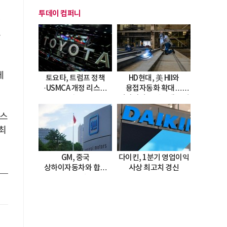
투데이 컴퍼니
타
추
베
토요타, 트럼프 정책
HD현대, 美 HII와
·USMCA 개정 리스크
용접자동화 확대…
직면
미시시피 조선소에 전격
도입
미스
최
GM, 중국
다이킨, 1분기 영업이익
상하이자동차와 합작
사상 최고치 경신
20년 연장…
2047년까지 파트너십
지속