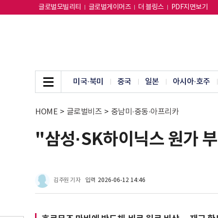
글로벌모빌리티
글로벌게이머즈
더 블링스
PDF지면보기
미국·북미
중국
일본
아시아·호주
HOME
>
글로벌비즈
>
중남미·중동·아프리카
"삼성·SK하이닉스 원가 부
김주원 기자
입력
2026-06-12 14:46