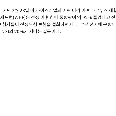
다
.
지난
2
월
28
일 미국
·
이스라엘의 이란 타격 이후 호르무즈 해
제포럼
(WEF)
은 전쟁 이후 한때 통항량이 약
95%
줄었다고 전
 보험사들이 전쟁위험 보험을 철회하면서
,
대부분 선사에 운항이
LNG)
의
20%
가 지나는 길목이다
.