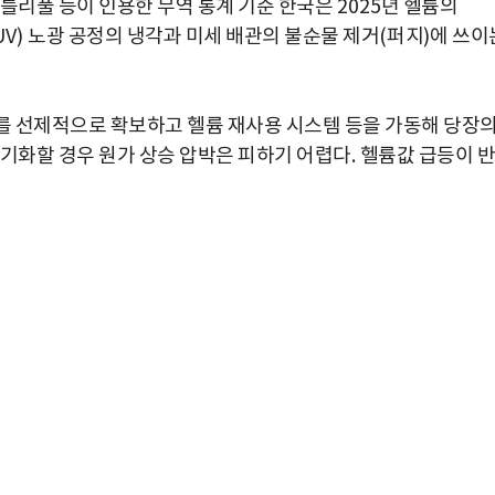
틀리풀 등이 인용한 무역 통계 기준 한국은
2025
년 헬륨의
UV)
노광 공정의 냉각과 미세 배관의 불순물 제거
(
퍼지
)
에 쓰이
를 선제적으로 확보하고 헬륨 재사용 시스템 등을 가동해 당장
기화할 경우 원가 상승 압박은 피하기 어렵다
.
헬륨값 급등이 반
박지수 아나운서가 타본 ‘전설의 무쏘’
초보자도 반할 반전 매력”