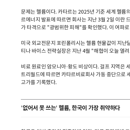
문제는 헬륨이다
.
카타르는
2025
년 기준 세계 헬륨
르에너지 발표에 따르면 회사는 지난
3
월
2
일 이란 
가 타격으로
"
광범위한 피해
"
를 확인했다
.
이 여파로
미국 외교전문지 포린폴리시는 헬륨 현물값이 지난달
티나 바이스 전략실장은 지난
4
월
"
해협이 오늘 열려
비료 원료인 암모니아
·
황도 비상이다
.
걸프 지역은 
트리월드에 따르면 카타르비료회사 가동 중단으로 
고가를 기록했다
.
없어서 못 쓰는
헬륨
한국이 가장 취약하다
'
'
,