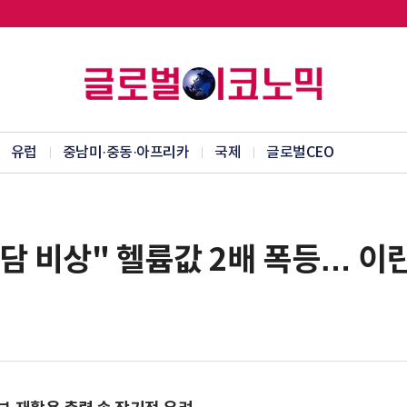
유럽
중남미·중동·아프리카
국제
글로벌CEO
담 비상" 헬륨값 2배 폭등… 이