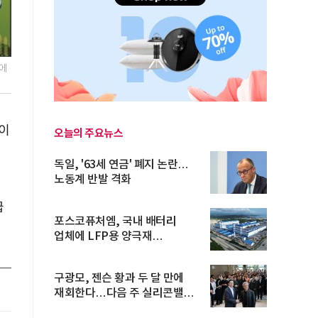
업에
이
오늘의 주요뉴스
독일, '63세 연금' 폐지 논란…
노동계 반발 격화
급
포스코퓨처엠, 국내 배터리
업체에 LFP용 양극재
장기공급계약
구광모, 젠슨 황과 두 달 만에
재회한다…다음 주 실리콘밸리
방...