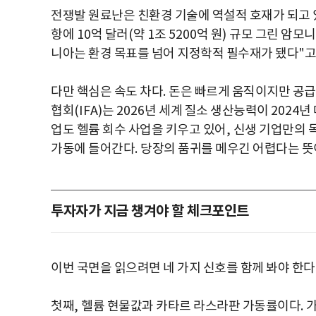
전쟁발 원료난은 친환경 기술에 역설적 호재가 되고
항에
10
억 달러
(
약
1
조
5200
억 원
)
규모 그린 암모
니아는 환경 목표를 넘어 지정학적 필수재가 됐다
"
고
다만 핵심은 속도 차다
.
돈은 빠르게 움직이지만 공급
협회
(IFA)
는
2026
년 세계 질소 생산능력이
2024
년
업도 헬륨 회수 사업을 키우고 있어
,
신생 기업만의 
가동에 들어간다
.
당장의 품귀를 메우긴 어렵다는 
투자자가 지금 챙겨야 할 체크포인트
이번 국면을 읽으려면 네 가지 신호를 함께 봐야 한다
첫째
,
헬륨 현물값과 카타르 라스라판 가동률이다
.
가