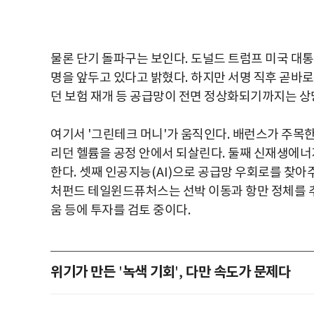
물론 단기 돌파구는 보인다
.
도널드 트럼프 미국 대
명을 앞두고 있다고 밝혔다
.
하지만 서명 직후 곧바로 
던 보험 재개 등 공급망이 전면 정상화되기까지는 상
여기서
'
그린테크 머니
'
가 움직인다
.
배런스가 주목한
리던 헬륨을 공정 안에서 되살린다
.
둘째 신재생에너
한다
.
셋째 인공지능
(AI)
으로 공급망 우회로를 찾아
처펀드 테일윈드퓨처스는 선박 이동과 항만 정체를 
움 등에 투자를 검토 중이다
.
위기가 만든
녹색 기회
다만 속도가 문제다
'
',