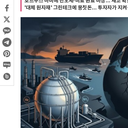
호르무즈 마비에 반도체·비료 원료 비상… 재고 확
'대체 원자재' 그린테크에 뭉칫돈… 투자자가 지켜