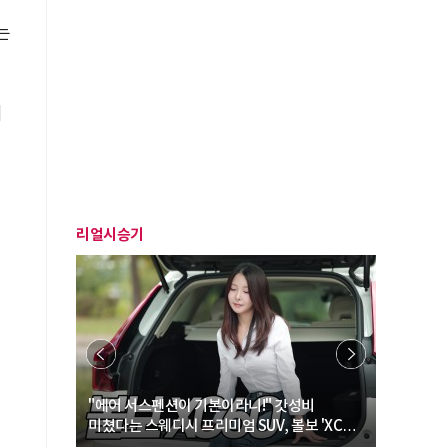
는
의
리얼시승기
… “여성·
"에어 서스펜션이 기본이라니!" 갓성비
"디자인 대
미쳤다는 스웨디시 프리미엄 SUV, 볼보 'XC60
크로스오버
B5 울트라'