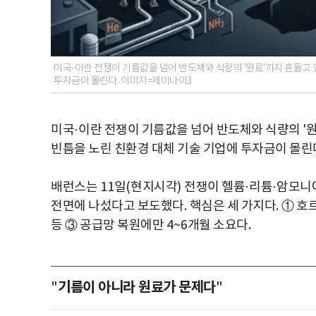
미국·이란 전쟁이 기름값을 넘어 반도체와 식량의 '원료'까지 흔들고 
투자금이 몰린다. 이미지=제미나이3
미국
·
이란 전쟁이 기름값을 넘어 반도체와 식량의
'
빈틈을 노린 친환경 대체 기술 기업에 투자금이 몰린
배런스는
11
일
(
현지시각
)
전쟁이 헬륨
·
리튬
·
암모니아
전면에 나섰다고 보도했다
.
핵심은 세 가지다
.
① 호
등 ③ 공급망 복원에만
4~6
개월 소요다
.
기름이 아니라 원료가 문제다
"
"