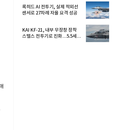
록히드 AI 전투기, 실제 적외선
센서로 27차례 자율 요격 성공
KAI KF-21, 내부 무장창 장착
스텔스 전투기로 진화…5.5세대
도...
매
충