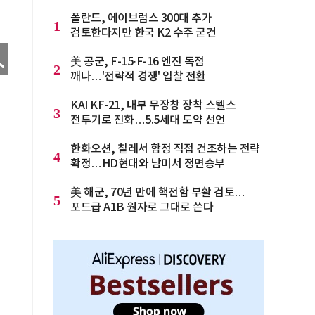
폴란드, 에이브럼스 300대 추가
1
검토한다지만 한국 K2 수주 굳건
美 공군, F-15·F-16 엔진 독점
2
깨나…'전략적 경쟁' 입찰 전환
KAI KF-21, 내부 무장창 장착 스텔스
3
전투기로 진화…5.5세대 도약 선언
한화오션, 칠레서 함정 직접 건조하는 전략
4
확정…HD현대와 남미서 정면승부
美 해군, 70년 만에 핵전함 부활 검토…
5
포드급 A1B 원자로 그대로 쓴다