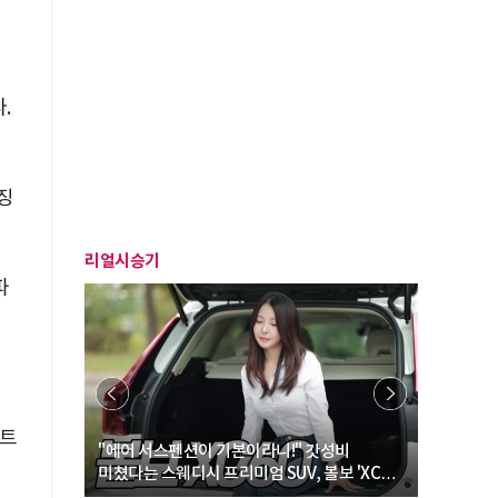
.
징
리얼시승기
파
스트
… “여성·
"에어 서스펜션이 기본이라니!" 갓성비
"디자인 대
미쳤다는 스웨디시 프리미엄 SUV, 볼보 'XC60
크로스오버
B5 울트라'