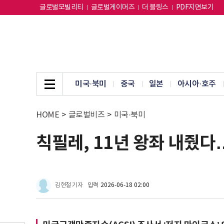
글로벌모빌리티
글로벌게이머즈
더 블링스
PDF지면보기
미국·북미
중국
일본
아시아·호주
HOME
>
글로벌비즈
>
미국·북미
칙필레, 11년 왕좌 내줬다
김현철 기자
입력
2026-06-18 02:00