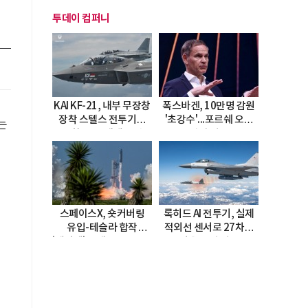
투데이 컴퍼니
KAI KF-21, 내부 무장창
폭스바겐, 10만명 감원
장착 스텔스 전투기로
'초강수'...포르쉐 오너
는
진화…5.5세대 도약
직접 경고
선언
스페이스X, 숏커버링
록히드 AI 전투기, 실제
유입-테슬라 합작
적외선 센서로 27차례
'테라팹' 호재로 15.83%
자율 요격 성공
급등