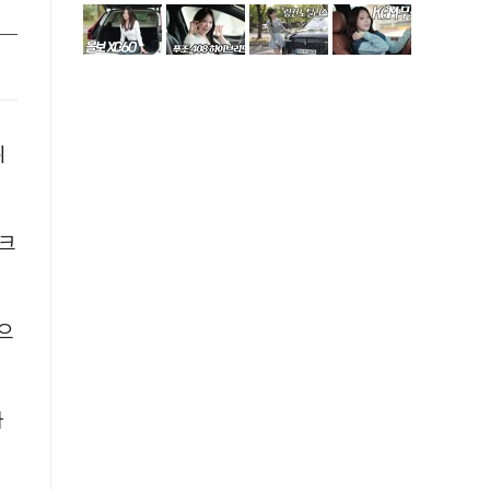
위
이크
점으
자