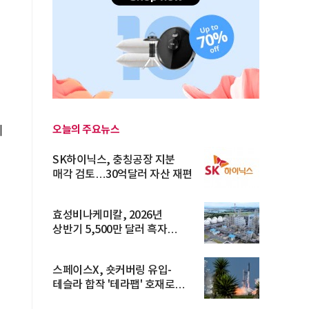
오늘의 주요뉴스
이
SK하이닉스, 충칭공장 지분
매각 검토…30억달러 자산 재편
효성비나케미칼, 2026년
상반기 5,500만 달러 흑자
전환… 4대 체...
스페이스X, 숏커버링 유입-
테슬라 합작 '테라팹' 호재로
15.83% ...