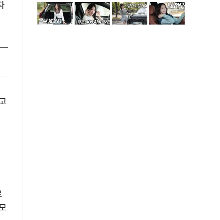
자
보고
로
메모