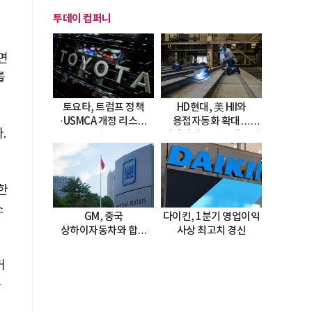
투데이 컴퍼니
면
를
토요타, 트럼프 정책
HD현대, 美 HII와
·USMCA 개정 리스크
용접자동화 확대…
.
직면
미시시피 조선소에 전격
도입
한
소
GM, 중국
다이킨, 1분기 영업이익
상하이자동차와 합작
사상 최고치 경신
20년 연장…
2047년까지 파트너십
거
지속
존