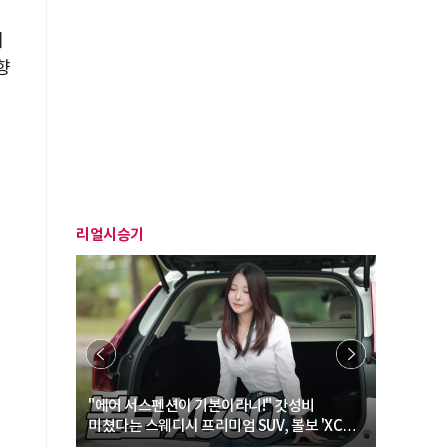
제
향
리얼시승기
… “여성·
"에어 서스펜션이 기본이라니!" 갓성비
"디자인 대
미쳤다는 스웨디시 프리미엄 SUV, 볼보 'XC60
크로스오버
B5 울트라'