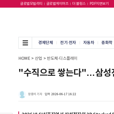
글로벌모빌리티
글로벌게이머즈
더 블링스
PDF지면보기
경제단체
전기·전자
자동차
중화학
HOME
>
산업
>
반도체·디스플레이
"수직으로 쌓는다"…삼성전
장용석 기자
입력
2026-06-17 16:22