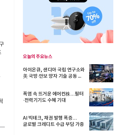
 구
조
오늘의 주요뉴스
아이온큐, 샌디아 국립 연구소와
美 국방·안보 양자 기술 공동 ...
를
폭염 속 뜨거운 에어컨株…필터
·전력기기도 수혜 기대
적
AI 빅테크, 채권 발행 폭증…
글로벌 크레디트 수급 부담 가중