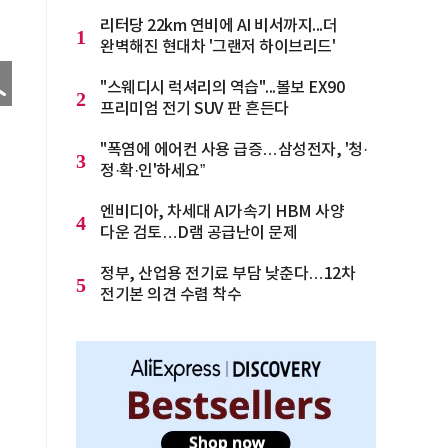
리터당 22km 연비에 AI 비서까지...더
1
완벽해진 현대차 '그랜저 하이브리드'
"스웨디시 럭셔리의 역습"...볼보 EX90
2
프리미엄 전기 SUV 판 흔든다
"폭염에 에어컨 사용 급증…삼성전자, '청·
3
정·확·인'하세요”
엔비디아, 차세대 AI가속기 HBM 사양
4
다운 검토…D램 공급난이 문제
정부, 산업용 전기료 부담 낮춘다…12차
5
전기본 의견 수렴 착수