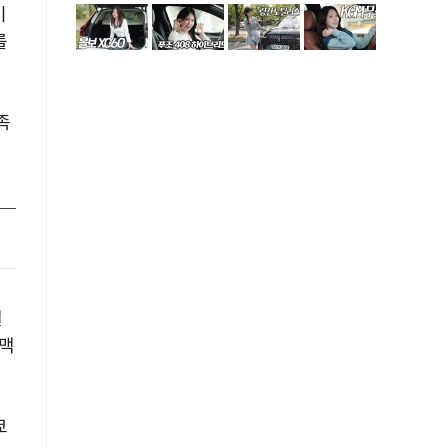
이
를
족
일
 맥
쿄