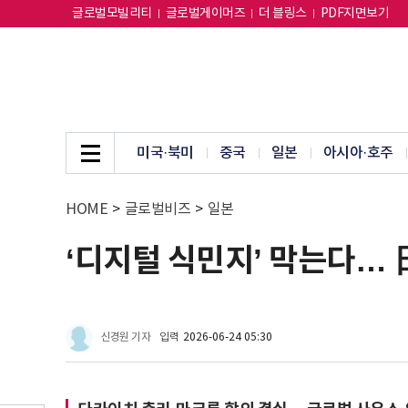
글로벌모빌리티
글로벌게이머즈
더 블링스
PDF지면보기
미국·북미
중국
일본
아시아·호주
HOME
>
글로벌비즈
>
일본
‘디지털 식민지’ 막는다… 日
신경원 기자
입력
2026-06-24 05:30