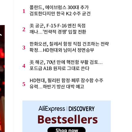
폴란드, 에이브럼스 300대 추가
1
검토한다지만 한국 K2 수주 굳건
美 공군, F-15·F-16 엔진 독점
2
깨나…'전략적 경쟁' 입찰 전환
한화오션, 칠레서 함정 직접 건조하는 전략
3
확정…HD현대와 남미서 정면승부
美 해군, 70년 만에 핵전함 부활 검토…
4
포드급 A1B 원자로 그대로 쓴다
HD현대, 필리핀 함정·페루 잠수함 수주
5
유력…하반기 방산 대박 예고