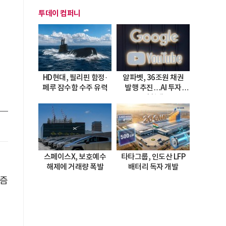
투데이 컴퍼니
HD현대, 필리핀 함정·
알파벳, 36조원 채권
페루 잠수함 수주 유력
발행 추진…AI 투자
시험대
스페이스X, 보호예수
타타그룹, 인도산 LFP
해제에 거래량 폭발
배터리 독자 개발
리즘