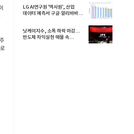
LG AI연구원 '엑사원', 산업
이
데이터 예측서 구글·알리바바
통
제쳐
닛케이지수, 소폭 하락 마감…
반도체 차익실현 매물 속
 주
TOPIX 선...
으로