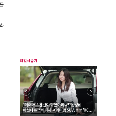
궤를
도화
리얼시승기
… “여성·
"에어 서스펜션이 기본이라니!" 갓성비
"디자인 대
미쳤다는 스웨디시 프리미엄 SUV, 볼보 'XC60
크로스오버
B5 울트라'