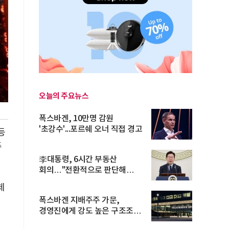
오늘의 주요뉴스
폭스바겐, 10만명 감원
'초강수'...포르쉐 오너 직접 경고
등
주
李대통령, 6시간 부동산
회의…"전환적으로 판단해
과감히 실천"
체
폭스바겐 지배주주 가문,
경영진에게 강도 높은 구조조정
주문