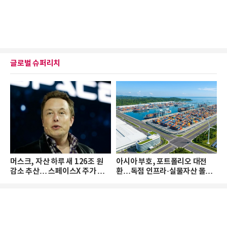
글로벌 슈퍼리치
머스크, 자산 하루 새 126조 원
아시아 부호, 포트폴리오 대전
감소 추산… 스페이스X 주가 하
환…독점 인프라·실물자산 몰린
락 때문
다