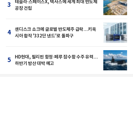
테슬라·스페이스X, 텍사스에 세계 최대 반도체
3
공장 건립
샌디스크 쇼크에 글로벌 반도체주 급락…키옥
4
시아 합작 '332단 낸드'로 돌파구
HD현대, 필리핀 함정·페루 잠수함 수주 유력…
5
하반기 방산 대박 예고