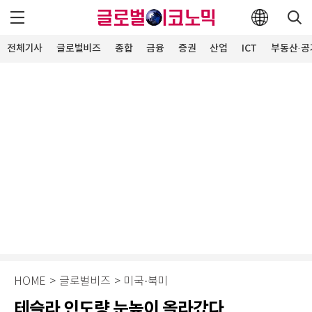
전체기사
글로벌비즈
종합
금융
증권
산업
ICT
부동산·공
HOME
>
글로벌비즈
>
미국·북미
테슬라 인도량 눈높이 올라갔다