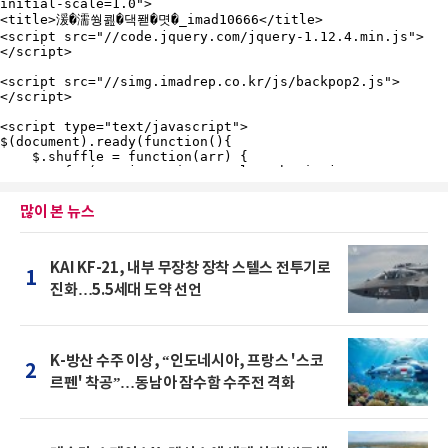
많이 본 뉴스
KAI KF-21, 내부 무장창 장착 스텔스 전투기로
1
진화…5.5세대 도약 선언
K-방산 수주 이상, “인도네시아, 프랑스 '스코
2
르펜' 착공”…동남아 잠수함 수주전 격화