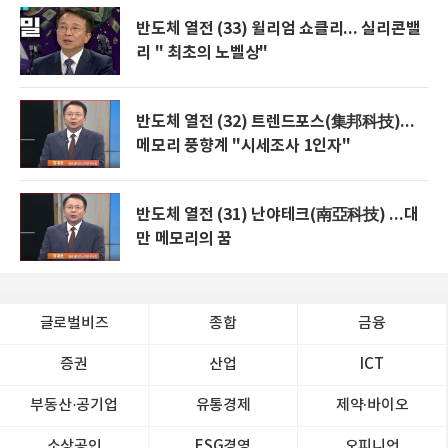
반도체 열전 (33) 윌리엄 쇼클리... 실리콘밸
리 " 최초의 노벨상"
반도체 열전 (32) 트렌드포스(集邦科技)...
메모리 풍향계 "시세조사 1인자"
반도체 열전 (31) 난야테크(南亞科技) ...대
만 메모리의 꿈
글로벌비즈
종합
금융
증권
산업
ICT
부동산·공기업
유통경제
제약∙바이오
소상공인
ESG경영
오피니언