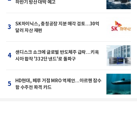
하반기 방산 대박 예고
SK하이닉스, 충칭공장 지분 매각 검토…30억
3
달러 자산 재편
샌디스크 쇼크에 글로벌 반도체주 급락…키옥
4
시아 합작 '332단 낸드'로 돌파구
HD현대, 페루 거점 MRO 역제안…아르헨 잠수
5
함 수주전 파격 카드