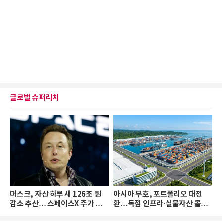
글로벌 슈퍼리치
머스크, 자산 하루 새 126조 원
아시아 부호, 포트폴리오 대전
감소 추산… 스페이스X 주가 하
환…독점 인프라·실물자산 몰린
락 때문
다