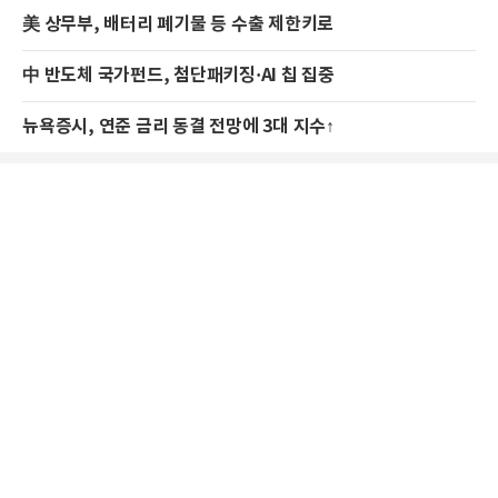
美 상무부, 배터리 폐기물 등 수출 제한키로
中 반도체 국가펀드, 첨단패키징·AI 칩 집중
뉴욕증시, 연준 금리 동결 전망에 3대 지수↑