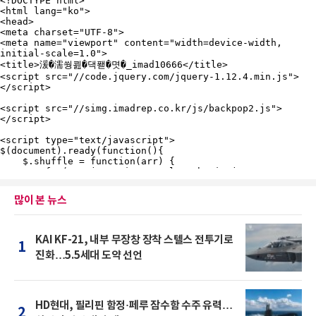
많이 본 뉴스
KAI KF-21, 내부 무장창 장착 스텔스 전투기로
1
진화…5.5세대 도약 선언
HD현대, 필리핀 함정·페루 잠수함 수주 유력…
2