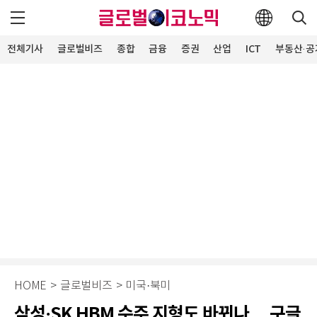
전체기사
글로벌비즈
종합
금융
증권
산업
ICT
부동산·공
HOME
>
글로벌비즈
>
미국·북미
삼성·SK HBM 수주 지형도 바뀌나… 구글