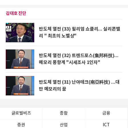
김대호 진단
반도체 열전 (33) 윌리엄 쇼클리... 실리콘밸
리 " 최초의 노벨상"
반도체 열전 (32) 트렌드포스(集邦科技)...
메모리 풍향계 "시세조사 1인자"
반도체 열전 (31) 난야테크(南亞科技) ...대
만 메모리의 꿈
글로벌비즈
종합
금융
증권
산업
ICT