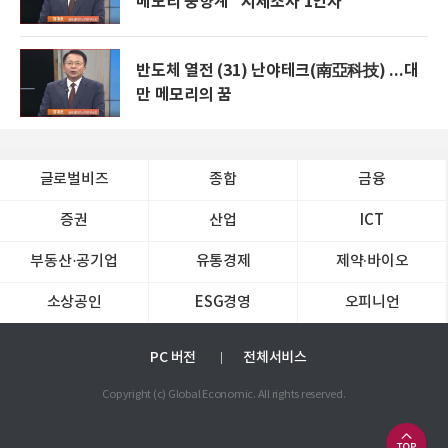
메모리 풍향계 "시세조사 1인자"
반도체 열전 (31) 난야테크(南亞科技) ...대
만 메모리의 꿈
글로벌비즈
종합
금융
증권
산업
ICT
부동산·공기업
유통경제
제약∙바이오
소상공인
ESG경영
오피니언
PC 버전
전체서비스
Copyright (c) Global Economic. All rights reserved.