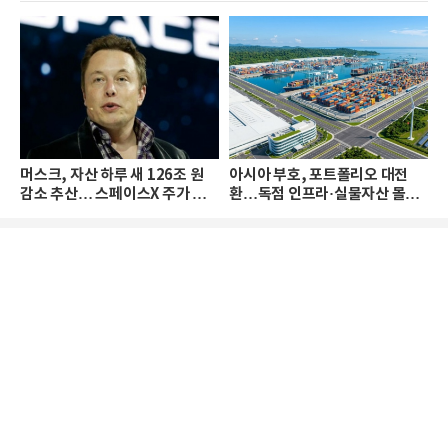
머스크, 자산 하루 새 126조 원
아시아 부호, 포트폴리오 대전
감소 추산… 스페이스X 주가 하
환…독점 인프라·실물자산 몰린
락 때문
다