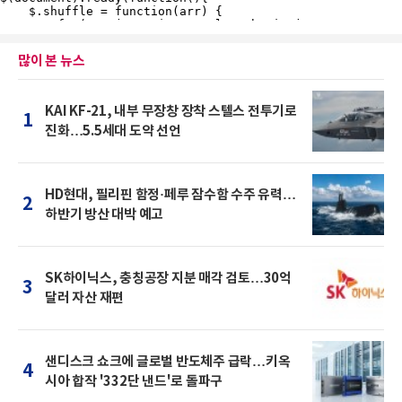
많이 본 뉴스
KAI KF-21, 내부 무장창 장착 스텔스 전투기로
1
진화…5.5세대 도약 선언
HD현대, 필리핀 함정·페루 잠수함 수주 유력…
2
하반기 방산 대박 예고
SK하이닉스, 충칭공장 지분 매각 검토…30억
3
달러 자산 재편
샌디스크 쇼크에 글로벌 반도체주 급락…키옥
4
시아 합작 '332단 낸드'로 돌파구