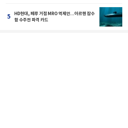
HD현대, 페루 거점 MRO 역제안…아르헨 잠수
5
함 수주전 파격 카드