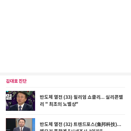
김대호 진단
반도체 열전 (33) 윌리엄 쇼클리... 실리콘밸
리 " 최초의 노벨상"
반도체 열전 (32) 트렌드포스(集邦科技)...