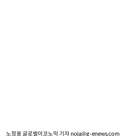
노정용 글로벌이코노믹 기자 noja@g-enews.com