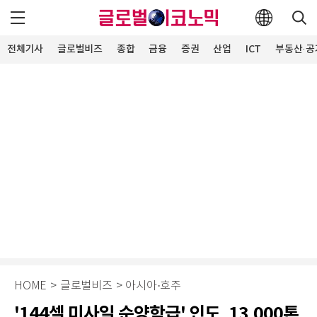
전체기사
글로벌비즈
종합
금융
증권
산업
ICT
부동산·공
HOME
>
글로벌비즈
>
아시아·호주
'144셀 미사일 순양함급' 인도, 13,000톤