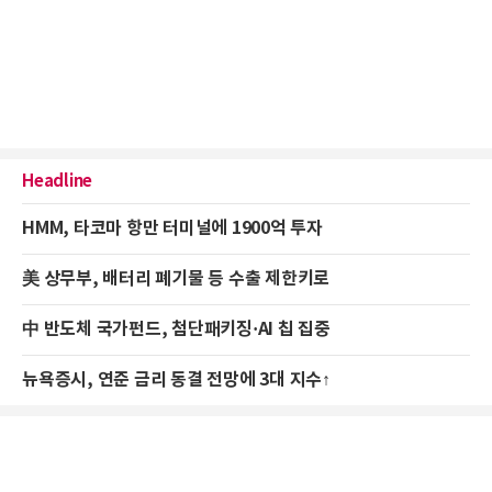
Headline
HMM, 타코마 항만 터미널에 1900억 투자
美 상무부, 배터리 폐기물 등 수출 제한키로
中 반도체 국가펀드, 첨단패키징·AI 칩 집중
뉴욕증시, 연준 금리 동결 전망에 3대 지수↑