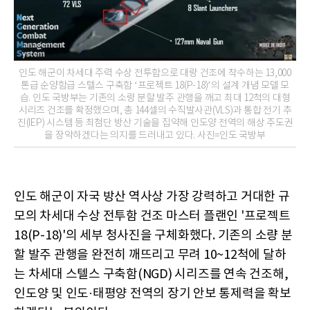
인도 해군이 차세대 주력 수상 전투함으로 대량 건조에 착수하는 13,000
톤급 순양함급 스텔스 구축함 ‘프로젝트 18(P-18)’의 설계 개념 모델 모
습. 인도 국방부는 기존의 소량 분할 발주 관행을 깨고 최대 12척의 대형
시리즈 건조를 확정했으며, 총 144셀의 수직발사관(VLS)과 통합 전기 추
진(IEP) 시스템 등 최첨단 방산 기술을 집약해 인도양 전역의 해상 주도권
을 장악하겠다는 의지를 드러내고 있다. 사진=인도 국방부
인도 해군이 자국 방산 역사상 가장 강력하고 거대한 규
모의 차세대 수상 전투함 건조 마스터 플랜인 '프로젝트
18(P-18)'의 세부 청사진을 구체화했다. 기존의 소량 분
할 발주 관행을 완전히 깨뜨리고 무려 10~12척에 달하
는 차세대 스텔스 구축함(NGD) 시리즈를 연속 건조해,
인도양 및 인도·태평양 전역의 장기 안보 통제력을 확보