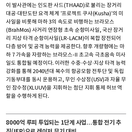
이 발사관에는 인도판 사드(THAAD)로 불리는 장거리
대공·대탄도탄 요격 체계 '프로젝트 쿠샤(Kusha)'의 미
사일을 비롯해 마하 3의 속도로 비행하는 브라모스
(BrahMos) 사거리 연장형 초속 순항미사일, 국산 장거
리 지상 타격 순항미사일(LR-LACM)이 복합 장전되어
다층 방어 및 공격 능력을 제공한다. 향후 개량형에는 마
하 7 가속을 자랑하는 브라모스-II 초고속 극초음속 미사
일도 통합될 예정이다. 이러한 수중·수상·지상 타격 능력
강화를 통해 2040년대 복수의 항공모함 전투단 및 독립
기동부대를 동시 운용하고, 무인 수상정(USV)과 자율 무
인 잠수정(XLUUV)을 지휘하는 첨단 지휘 통제 허브 역
할을 수행하게 된다.
8000억 루피 투입되는 1단계 사업…통합 전기 추
진(IEP)으로 레이저 무기 대비