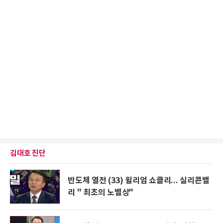
김대호 진단
반도체 열전 (33) 윌리엄 쇼클리... 실리콘밸
리 " 최초의 노벨상"