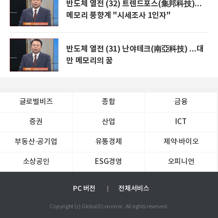
반도체 열전 (32) 트렌드포스(集邦科技)...
메모리 풍향계 "시세조사 1인자"
반도체 열전 (31) 난야테크(南亞科技) ...대
만 메모리의 꿈
글로벌비즈
종합
금융
증권
산업
ICT
부동산·공기업
유통경제
제약∙바이오
소상공인
ESG경영
오피니언
PC 버전
전체서비스
Copyright (c) Global Economic. All rights reserved.