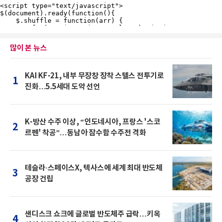
많이 본 뉴스
KAI KF-21, 내부 무장창 장착 스텔스 전투기로
1
진화…5.5세대 도약 선언
K-방산 수주 이상, “인도네시아, 프랑스 '스코
2
르펜' 착공”…동남아 잠수함 수주전 격화
테슬라·스페이스X, 텍사스에 세계 최대 반도체
3
공장 건립
샌디스크 쇼크에 글로벌 반도체주 급락…키옥
4