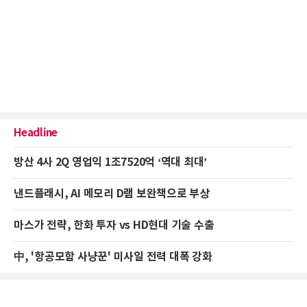
Headline
방산 4사 2Q 영업익 1조7520억 ‘역대 최대’
낸드플래시, AI 메모리 D램 보완책으로 부상
마스가 전략, 한화 투자 vs HD현대 기술 수출
中, '항공모함 사냥꾼' 미사일 전력 대폭 강화