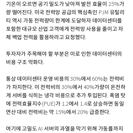
기온이 오르면 공기 밀도가 낮아져 발전 효율이
가
25%
량 떨어진다
미국 전력망 공급의 핵심축인
유틸리
.
PJM
티 역시 가동 전력량이 한계에 도달하자 데이터센터를
포함한 대규모 산업 고객에게 전력망 사용을 줄이고 자
체 백업 전력을 활용하라고 요청했다
.
투자자가 주목해야 할 부분은 이로 인한 데이터센터의
비용 구조 악화다
.
통상 데이터센터 운영 비용의
에서
는 전력비
30%
60%
가 차지한다
이 전력비의
에서
가량이 온전하
.
30%
40%
게 서버를 식히는 냉각 비용으로 추가 투입된다
폭염 탓
.
에 전력효율지수
가
에서
로 상승하면 동일
(PUE)
1.2
1.4
연산 대비 전력비는 약
에서
급증한다
15%
20%
.
여기에 고밀도
서버의 과열을 막기 위해 가동률까지
AI