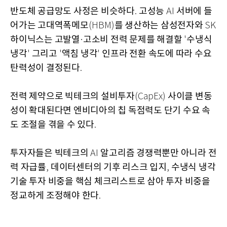
반도체 공급망도 사정은 비슷하다
고성능
서버에 들
.
AI
어가는 고대역폭메모
를 생산하는 삼성전자와
(HBM)
SK
하이닉스는 고발열
고소비 전력 문제를 해결할
수냉식
·
'
냉각
그리고
액침 냉각
인프라 전환 속도에 따라 수요
'
'
'
탄력성이 결정된다
.
전력 제약으로 빅테크의 설비투자
사이클 변동
(CapEx)
성이 확대된다면 엔비디아의 칩 독점력도 단기 수요 속
도 조절을 겪을 수 있다
.
투자자들은 빅테크의
알고리즘 경쟁력뿐만 아니라 전
AI
력 자급률
데이터센터의 기후 리스크 입지
수냉식 냉각
,
,
기술 투자 비중을 핵심 체크리스트로 삼아 투자 비중을
정교하게 조정해야 한다
.