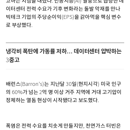
고하는 지침을 내렸다
인공지능
열풍으로 급증한 데
.
(AI)
이터센터 전력 수요가 기후 변화라는 돌발 악재를 만나
빅테크 기업의 주당순이익
을 갉아먹을 핵심 변수
(EPS)
로 부상했다
.
냉각비 폭탄에 가동률 저하… 데이터센터 압박하는
중고
3
배런스
는 지난달
일
현지시각
미국 인구
(Barron's)
30
(
)
의
가 넘는
억 명 이상 거주 지역에 거대 고기압이
60%
2
정체하는 열돔 현상이 시작됐다고 보도했다
.
폭염은 전력 수요를 치솟게 만들지만
천연가스 터빈은
,