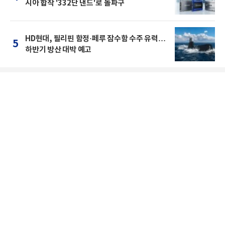
시아 합작 '332단 낸드'로 돌파구
HD현대, 필리핀 함정·페루 잠수함 수주 유력…
5
하반기 방산 대박 예고