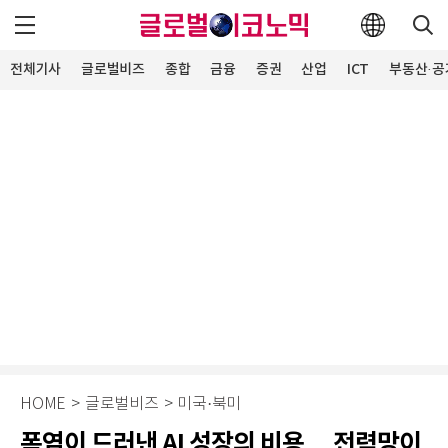
전체기사
글로벌비즈
종합
금융
증권
산업
ICT
부동산·공
HOME
>
글로벌비즈
>
미국·북미
폭염이 드러낸 AI 성장의 비용… 전력망이