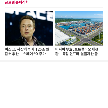
글로벌 슈퍼리치
머스크, 자산 하루 새 126조 원
아시아 부호, 포트폴리오 대전
감소 추산… 스페이스X 주가 하
환…독점 인프라·실물자산 몰린
락 때문
다