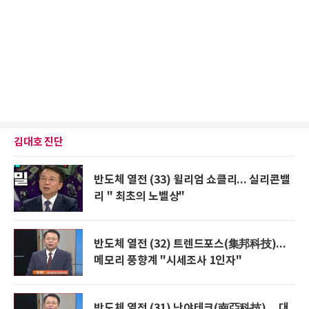
김대호 진단
반도체 열전 (33) 윌리엄 쇼클리... 실리콘밸
리 " 최초의 노벨상"
반도체 열전 (32) 트렌드포스(集邦科技)...
메모리 풍향계 "시세조사 1인자"
반도체 열전 (31) 난야테크(南亞科技) ...대