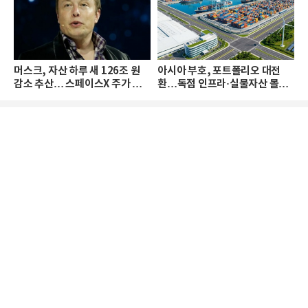
머스크, 자산 하루 새 126조 원
아시아 부호, 포트폴리오 대전
감소 추산… 스페이스X 주가 하
환…독점 인프라·실물자산 몰린
락 때문
다