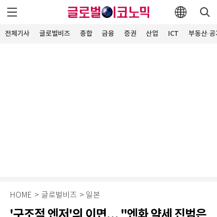
전체기사
글로벌비즈
종합
금융
증권
산업
ICT
부동산·공
HOME
>
글로벌비즈
>
일본
'구조적 엔저'의 이면… "엔화 약세 진범은