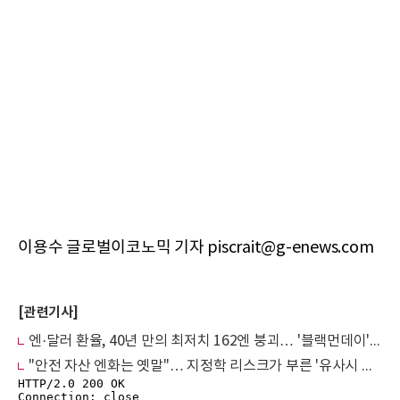
이용수 글로벌이코노믹 기자 piscrait@g-enews.com
[관련기사]
엔·달러 환율, 40년 만의 최저치 162엔 붕괴… '블랙먼데이' 공포 속 투기 '시한폭탄' 째깍
"안전 자산 엔화는 옛말"… 지정학 리스크가 부른 '유사시 매도' 구조 고착화