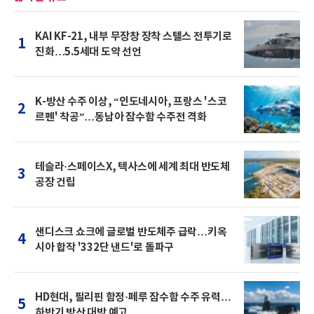
KAI KF-21, 내부 무장창 장착 스텔스 전투기로
1
진화…5.5세대 도약 선언
K-방산 수주 이상, “인도네시아, 프랑스 '스코
2
르펜' 착공”…동남아 잠수함 수주전 격화
테슬라·스페이스X, 텍사스에 세계 최대 반도체
3
공장 건립
샌디스크 쇼크에 글로벌 반도체주 급락…키옥
4
시아 합작 '332단 낸드'로 돌파구
HD현대, 필리핀 함정·페루 잠수함 수주 유력…
5
하반기 방산 대박 예고