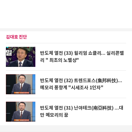
김대호 진단
반도체 열전 (33) 윌리엄 쇼클리... 실리콘밸
리 " 최초의 노벨상"
반도체 열전 (32) 트렌드포스(集邦科技)...
메모리 풍향계 "시세조사 1인자"
반도체 열전 (31) 난야테크(南亞科技) ...대
만 메모리의 꿈