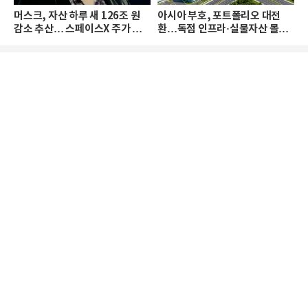
머스크, 자산 하루 새 126조 원
아시아 부호, 포트폴리오 대전
감소 추산… 스페이스X 주가 하
환…독점 인프라·실물자산 몰린
락 때문
다