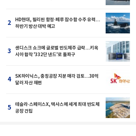
HD현대, 필리핀 함정·페루 잠수함 수주 유력…
2
하반기 방산 대박 예고
샌디스크 쇼크에 글로벌 반도체주 급락…키옥
3
시아 합작 '332단 낸드'로 돌파구
SK하이닉스, 충칭공장 지분 매각 검토…30억
4
달러 자산 재편
테슬라·스페이스X, 텍사스에 세계 최대 반도체
5
공장 건립