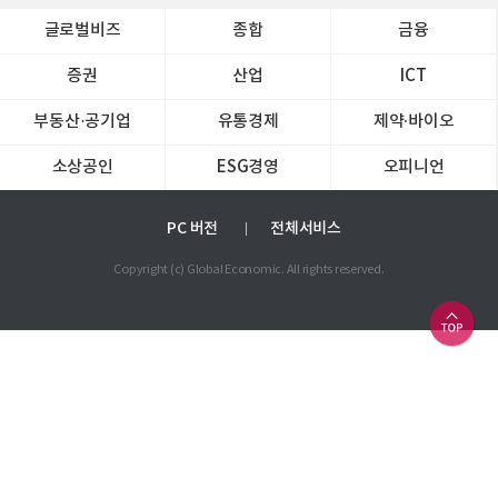
글로벌비즈
종합
금융
증권
산업
ICT
부동산·공기업
유통경제
제약∙바이오
소상공인
ESG경영
오피니언
PC 버전
전체서비스
Copyright (c) Global Economic. All rights reserved.