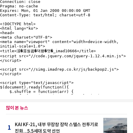
많이 본 뉴스
KAI KF-21, 내부 무장창 장착 스텔스 전투기로
1
진화…5.5세대 도약 선언