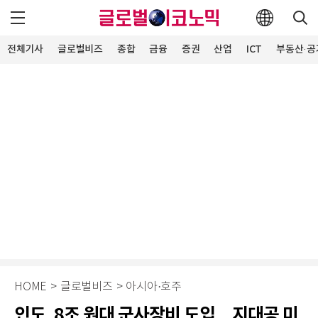
전체기사
글로벌비즈
종합
금융
증권
산업
ICT
부동산·공
HOME
>
글로벌비즈
>
아시아·호주
인도, 8조 원대 군사장비 도입…지대공 미