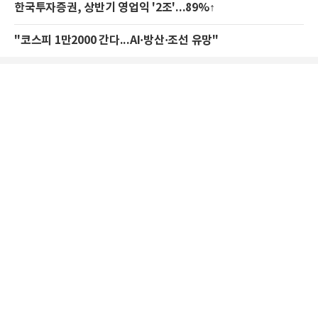
한국투자증권, 상반기 영업익 '2조'...89%↑
"코스피 1만2000 간다...AI·방산·조선 유망"