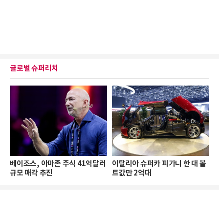
글로벌 슈퍼리치
베이조스, 아마존 주식 41억달러
이탈리아 슈퍼카 피가니 한 대 볼
규모 매각 추진
트값만 2억대