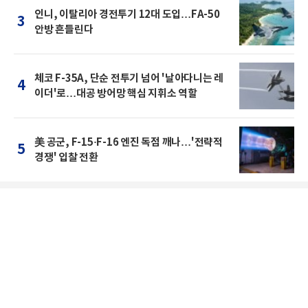
인니, 이탈리아 경전투기 12대 도입…FA-50
3
안방 흔들린다
체코 F-35A, 단순 전투기 넘어 '날아다니는 레
4
이더'로…대공 방어망 핵심 지휘소 역할
美 공군, F-15·F-16 엔진 독점 깨나…'전략적
5
경쟁' 입찰 전환