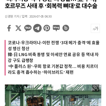
호르무즈 사태 후 ‘회복력 뼈대’로 대수술
신경원 기자 / 입력 : 2026-07-05 06:30
코로나·우크라이나·이란 전쟁 ‘3대 메가 충격’에 효율
성 맹신 청산
韓·日 LNG 비축 동맹 및 아세안 연료 공유 등 역내 자
강 구도 급팽창
‘中 플러스 원’·우회 항로 기본값 정착… 비용 치르더
라도 충격 흡수하는 ‘하이브리드’ 재편