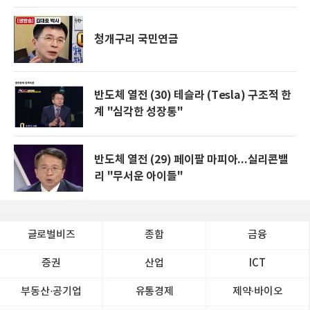
청개구리 국민연금
반도체 열전 (30) 테슬라 (Tesla) 구조적 한
계 "심각한 성장통"
반도체 열전 (29) 페이팔 마피아...실리콘밸
리 "무서운 아이들"
글로벌비즈
종합
금융
증권
산업
ICT
부동산·공기업
유통경제
제약∙바이오