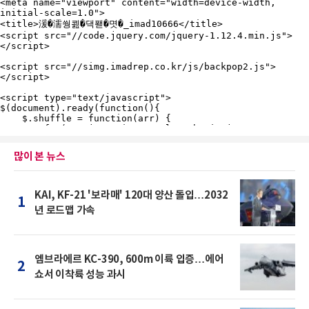
많이 본 뉴스
KAI, KF-21 '보라매' 120대 양산 돌입…2032
1
년 로드맵 가속
엠브라에르 KC-390, 600m 이륙 입증…에어
2
쇼서 이착륙 성능 과시