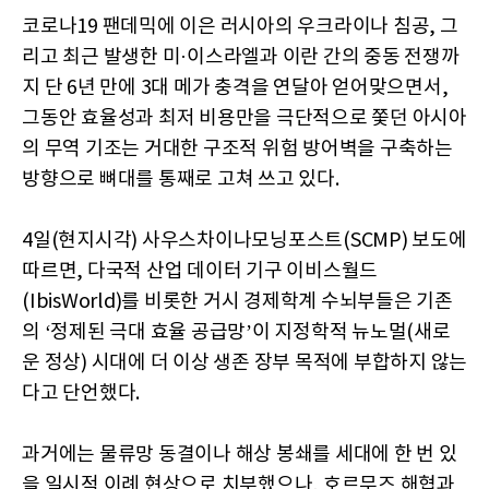
코로나19 팬데믹에 이은 러시아의 우크라이나 침공, 그
리고 최근 발생한 미·이스라엘과 이란 간의 중동 전쟁까
지 단 6년 만에 3대 메가 충격을 연달아 얻어맞으면서,
그동안 효율성과 최저 비용만을 극단적으로 쫓던 아시아
의 무역 기조는 거대한 구조적 위험 방어벽을 구축하는
방향으로 뼈대를 통째로 고쳐 쓰고 있다.
4일(현지시각) 사우스차이나모닝포스트(SCMP) 보도에
따르면, 다국적 산업 데이터 기구 이비스월드
(IbisWorld)를 비롯한 거시 경제학계 수뇌부들은 기존
의 ‘정제된 극대 효율 공급망’이 지정학적 뉴노멀(새로
운 정상) 시대에 더 이상 생존 장부 목적에 부합하지 않는
다고 단언했다.
과거에는 물류망 동결이나 해상 봉쇄를 세대에 한 번 있
을 일시적 이례 현상으로 치부했으나, 호르무즈 해협과