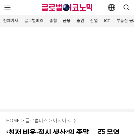
전체기사
글로벌비즈
종합
금융
증권
산업
ICT
부동산·공
HOME
>
글로벌비즈
>
아시아·호주
‘최저 비용·적시 생산’의 종말… 亞 무역,