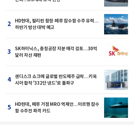
HD현대, 필리핀 함정·페루 잠수함 수주 유력…
2
하반기 방산 대박 예고
SK하이닉스, 충칭공장 지분 매각 검토…30억
3
달러 자산 재편
샌디스크 쇼크에 글로벌 반도체주 급락…키옥
4
시아 합작 '332단 낸드'로 돌파구
HD현대, 페루 거점 MRO 역제안…아르헨 잠수
5
함 수주전 파격 카드