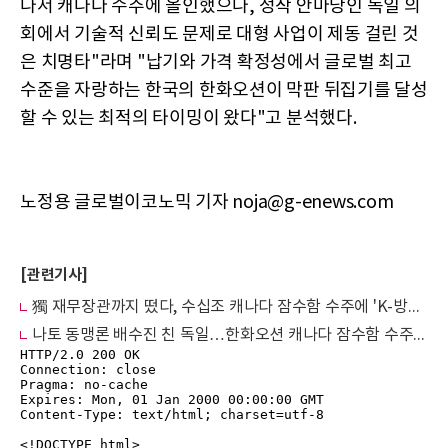
나서 캐나다 수주에 올인했으나, 정작 안마당인 독일 의
회에서 기술적 신뢰도 문제로 대형 사업이 제동 걸린 것
은 치명타"라며 "납기와 가격 확정성에서 글로벌 최고
수준을 자랑하는 한국의 한화오션이 막판 뒤집기를 달성
할 수 있는 최적의 타이밍이 왔다"고 분석했다.
노정용 글로벌이코노믹 기자 noja@g-enews.com
[관련기사]
獨 재무장관까지 떴다, 수십조 캐나다 잠수함 수주에 'K-방산' 정조준
나토 동맹론 배수진 친 독일…한화오션 캐나다 잠수함 수주전 막판 안개 정국