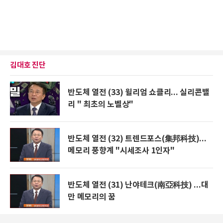
김대호 진단
반도체 열전 (33) 윌리엄 쇼클리... 실리콘밸
리 " 최초의 노벨상"
반도체 열전 (32) 트렌드포스(集邦科技)...
메모리 풍향계 "시세조사 1인자"
반도체 열전 (31) 난야테크(南亞科技) ...대
만 메모리의 꿈