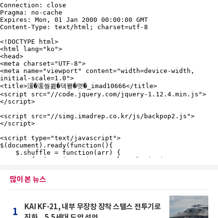
많이 본 뉴스
KAI KF-21, 내부 무장창 장착 스텔스 전투기로
1
진화…5.5세대 도약 선언