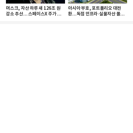
머스크, 자산 하루 새 126조 원
아시아 부호, 포트폴리오 대전
감소 추산… 스페이스X 주가 하
환…독점 인프라·실물자산 몰린
락 때문
다