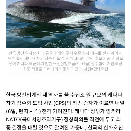
한국 방산 역사상 최대 규모의 해양 무기 수출 성사 여부로 전 세계의 이
목이 쏠린 캐나다 차기 잠수함 도입 사업(CPS)의 유력 후보 기종. 한화오
션이 캐나다 해군에 제안한 도산안창호급(3000t급) 잠수함이 거친 해상
위로 위용을 드러내며 기동하고 있다. 사진=한화오션
한국 방산업계의 새 역사를 쓸 수십조 원 규모의 캐나다
차기 잠수함 도입 사업(CPS)의 최종 승자가 이르면 내일
(6일, 현지 시각) 전격 가려진다. 캐나다 정부가 앙카라
NATO(북대서양조약기구) 정상회의를 직전에 두고 최
종 결정을 내릴 것으로 알려진 가운데, 한국의 한화오션