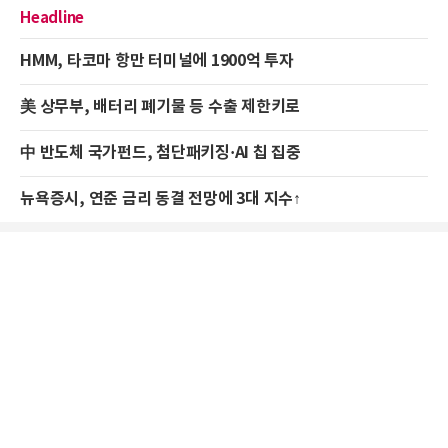
Headline
HMM, 타코마 항만 터미널에 1900억 투자
美 상무부, 배터리 폐기물 등 수출 제한키로
中 반도체 국가펀드, 첨단패키징·AI 칩 집중
뉴욕증시, 연준 금리 동결 전망에 3대 지수↑