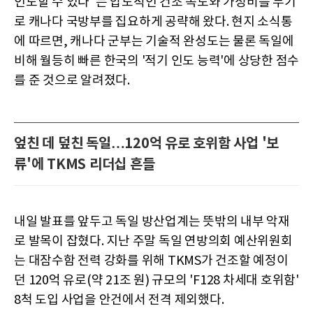
인도할 수 있다"는 압도적인 건조 속도와 가성비를 무기
로 캐나다 국방부를 집요하게 공략해 왔다. 현지 소식통
에 따르면, 캐나다 군부는 기술적 완성도는 물론 독일에
비해 월등히 빠른 한국의 '적기 인도 능력'에 상당한 점수
를 준 것으로 알려졌다.
엎친 데 덮친 독일…120억 유로 호위함 사업 '보
류'에 TKMS 리더십 흔들
내일 발표를 앞두고 독일 방산업계는 뜻밖의 내부 악재
로 발목이 잡혔다. 지난 주말 독일 연방의회 예산위원회
는 대잠수함 전력 강화를 위해 TKMS가 건조할 예정이
던 120억 유로(약 21조 원) 규모의 'F128 차세대 호위함'
8척 도입 사업을 안건에서 전격 제외했다.