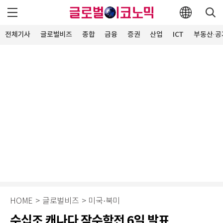
전체기사
글로벌비즈
종합
금융
증권
산업
ICT
부동산·공
HOME
>
글로벌비즈
>
미국·북미
수십조 캐나다 잠수함전 6일 발표…