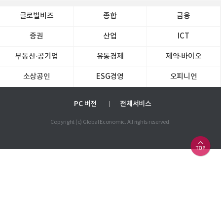
글로벌비즈
종합
금융
증권
산업
ICT
부동산·공기업
유통경제
제약∙바이오
소상공인
ESG경영
오피니언
PC 버전
전체서비스
Copyright (c) Global Economic. All rights reserved.