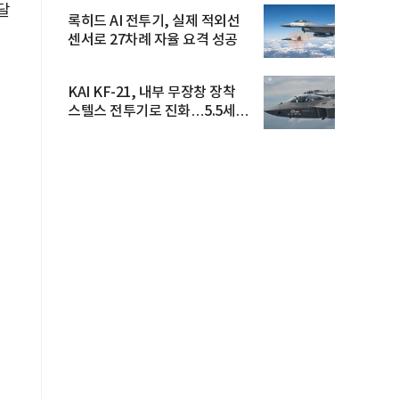
달
록히드 AI 전투기, 실제 적외선
센서로 27차례 자율 요격 성공
KAI KF-21, 내부 무장창 장착
스텔스 전투기로 진화…5.5세대
도...
님