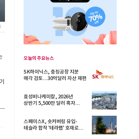
3
는
오늘의 주요뉴스
SK하이닉스, 충칭공장 지분
매각 검토…30억달러 자산 재편
반기
효성비나케미칼, 2026년
상반기 5,500만 달러 흑자
전환… 4대 체...
스페이스X, 숏커버링 유입-
테슬라 합작 '테라팹' 호재로
15.83% ...