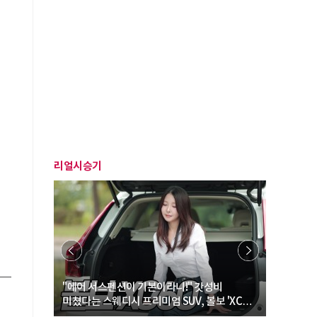
리얼시승기
… “여성·
"에어 서스펜션이 기본이라니!" 갓성비
"디자인 대
미쳤다는 스웨디시 프리미엄 SUV, 볼보 'XC60
크로스오버
B5 울트라'