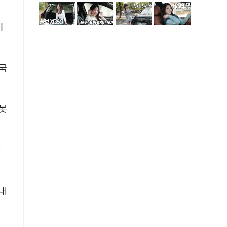
이
국
봇
를
내