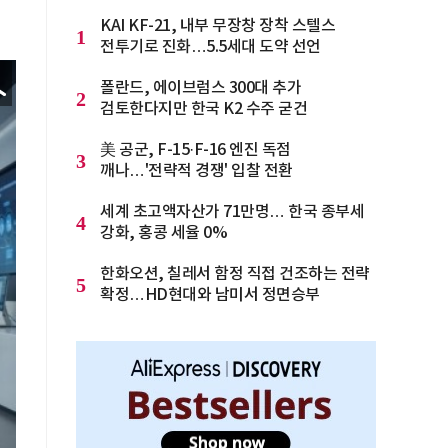
KAI KF-21, 내부 무장창 장착 스텔스
1
전투기로 진화…5.5세대 도약 선언
폴란드, 에이브럼스 300대 추가
2
검토한다지만 한국 K2 수주 굳건
美 공군, F-15·F-16 엔진 독점
3
깨나…'전략적 경쟁' 입찰 전환
세계 초고액자산가 71만명… 한국 종부세
4
강화, 홍콩 세율 0%
한화오션, 칠레서 함정 직접 건조하는 전략
5
확정…HD현대와 남미서 정면승부