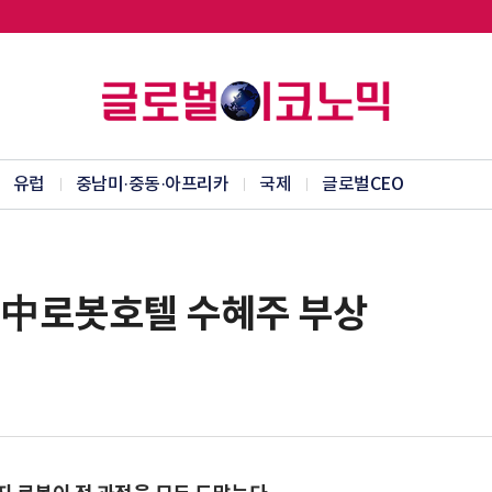
유럽
중남미·중동·아프리카
국제
글로벌CEO
 中로봇호텔 수혜주 부상