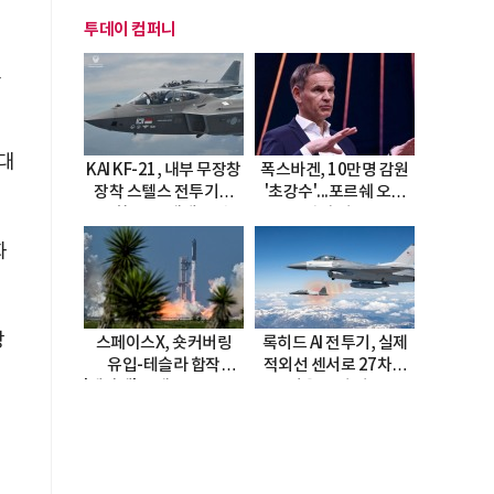
투데이 컴퍼니
트
대
KAI KF-21, 내부 무장창
폭스바겐, 10만명 감원
장착 스텔스 전투기로
'초강수'...포르쉐 오너
진화…5.5세대 도약
직접 경고
선언
화
강
스페이스X, 숏커버링
록히드 AI 전투기, 실제
유입-테슬라 합작
적외선 센서로 27차례
'테라팹' 호재로 15.83%
자율 요격 성공
급등