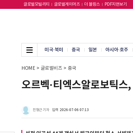
글로벌모빌리티
글로벌게이머즈
더 블링스
PDF지면보기
미국·북미
중국
일본
아시아·호주
HOME
>
글로벌비즈
>
중국
오르벡·티엑스알로보틱스,
진형근 기자
입력
2026-07-06 07:13