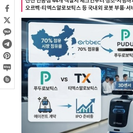
선전 인공섬 44개 객실서 체크인부터 청소·서빙까
오르벡·티엑스알로보틱스 등 국내외 로봇 부품·서