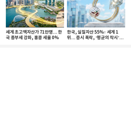
세계 초고액자산가 71만명… 한
한국, 실질자산 55%↑ 세계 1
국 종부세 강화, 홍콩 세율 0%
위… 증시 폭락, ‘평균의 착시’와
부의 유동성 위기