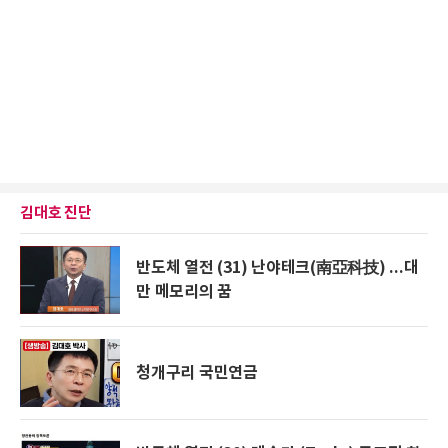
김대호 진단
반도체 열전 (31) 난야테크(南亞科技) ...대
만 메모리의 꿈
청개구리 국민연금