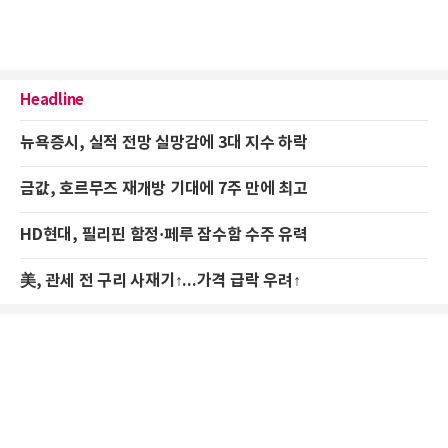
Headline
뉴욕증시, 실적 전망 실망감에 3대 지수 하락
금값, 호르무즈 재개방 기대에 7주 만에 최고
HD현대, 필리핀 함정·페루 잠수함 수주 유력
美, 관세 전 구리 사재기↑...가격 급락 우려↑