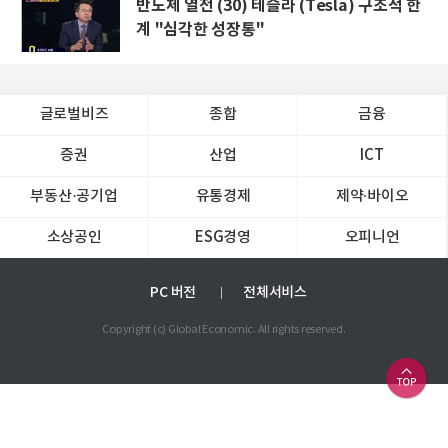
반도체 열전 (30) 테슬라 (Tesla) 구조적 한
계 "심각한 성장통"
글로벌비즈
종합
금융
증권
산업
ICT
부동산·공기업
유통경제
제약∙바이오
소상공인
ESG경영
오피니언
PC 버전
전체서비스
Copyright (c) Global Economic. All rights reserved.