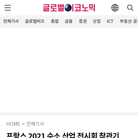
전체기사
글로벌비즈
종합
금융
증권
산업
ICT
부동산·공
HOME
>
전체기사
프랑스 2021 수소 산업 전시회 참관기