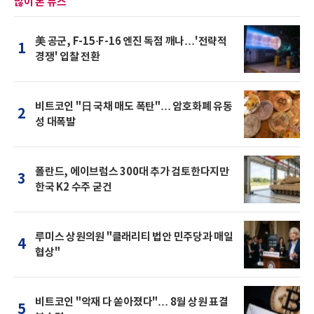
많이 본 뉴스
美 공군, F-15·F-16 엔진 독점 깨나…'전략적
1
경쟁' 입찰 전환
비트코인 "日 국채 매도 폭탄"… 암호화폐 유동
2
성 대폭발
폴란드, 에이브럼스 300대 추가 검토한다지만
3
한국 K2 수주 굳건
루미스 상원의원 "클래리티 법안 민주당과 매일
4
협상"
비트코인 "악재 다 쏟아졌다"… 8월 상원 표결
5