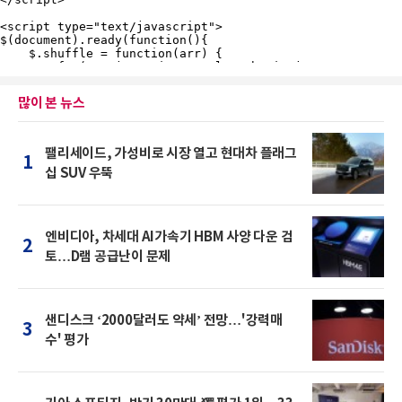
많이 본 뉴스
팰리세이드, 가성비로 시장 열고 현대차 플래그
1
십 SUV 우뚝
엔비디아, 차세대 AI가속기 HBM 사양 다운 검
2
토…D램 공급난이 문제
샌디스크 ‘2000달러도 약세’ 전망…'강력매
3
수' 평가