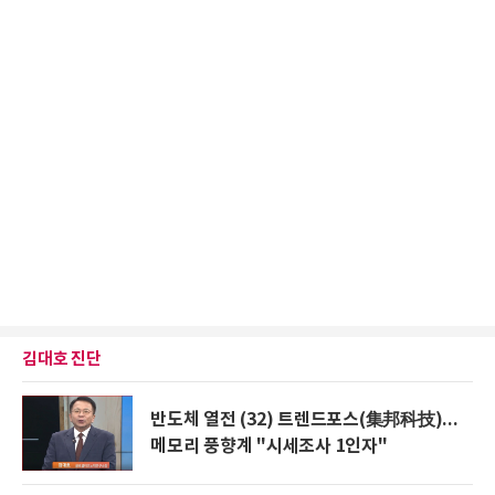
김대호 진단
반도체 열전 (32) 트렌드포스(集邦科技)...
메모리 풍향계 "시세조사 1인자"