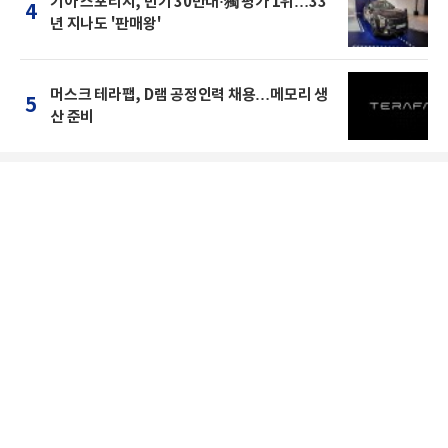
기아 스포티지, 반기 30만대·獨 평가 1위…33
4
년 지나도 '판매왕'
머스크 테라팹, D램 공정인력 채용…메모리 생
5
산 준비