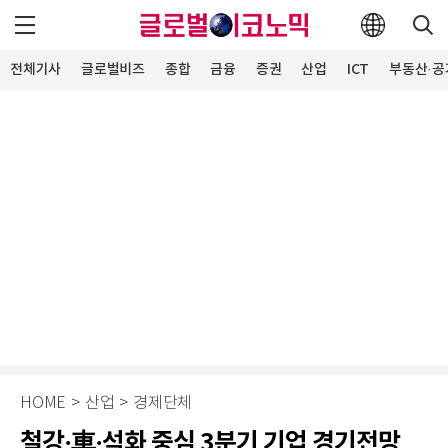
전체기사
글로벌비즈
종합
금융
증권
산업
ICT
부동산·공
HOME
>
산업
>
경제단체
철강·車·석화 중심 3분기 기업 경기전망