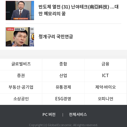
반도체 열전 (31) 난야테크(南亞科技) ...대
만 메모리의 꿈
청개구리 국민연금
글로벌비즈
종합
금융
증권
산업
ICT
부동산·공기업
유통경제
제약∙바이오
소상공인
ESG경영
오피니언
PC 버전
전체서비스
Copyright (c) Global Economic. All rights reserved.