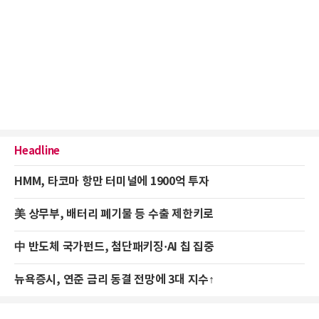
Headline
HMM, 타코마 항만 터미널에 1900억 투자
美 상무부, 배터리 폐기물 등 수출 제한키로
中 반도체 국가펀드, 첨단패키징·AI 칩 집중
뉴욕증시, 연준 금리 동결 전망에 3대 지수↑