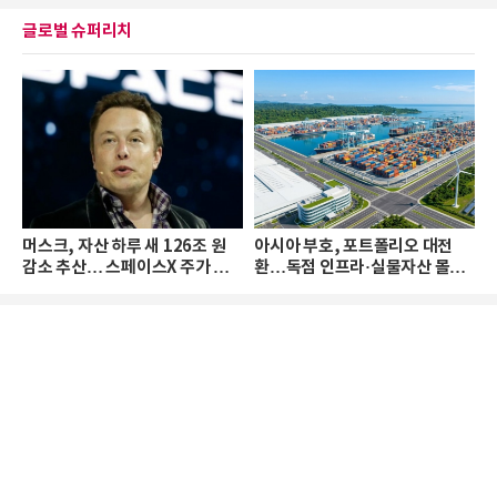
글로벌 슈퍼리치
머스크, 자산 하루 새 126조 원
아시아 부호, 포트폴리오 대전
감소 추산… 스페이스X 주가 하
환…독점 인프라·실물자산 몰린
락 때문
다