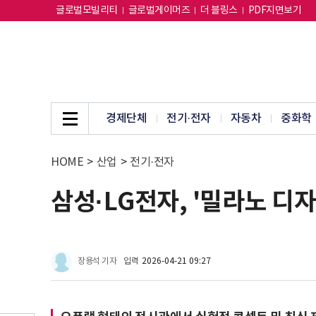
글로벌모빌리티
글로벌게이머즈
더 블링스
PDF지면보기
경제단체
전기·전자
자동차
중화학
HOME
>
산업
>
전기·전자
삼성·LG전자, '밀라노 디
장용석 기자
입력
2026-04-21 09:27