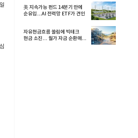
바일
美 지속가능 펀드 14분기 만에
순유입…AI 전력망 ETF가 견인
자유현금흐름 쏠림에 빅테크
현금 소진… 월가 자금 순환매
확산
관심