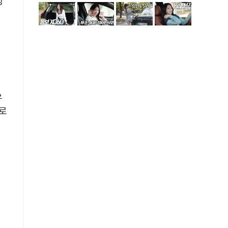
방
전
우
로