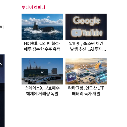
투데이 컴퍼니
AI
HD현대, 필리핀 함정·
알파벳, 36조원 채권
페루 잠수함 수주 유력
발행 추진…AI 투자
시험대
스페이스X, 보호예수
타타그룹, 인도산 LFP
해제에 거래량 폭발
배터리 독자 개발