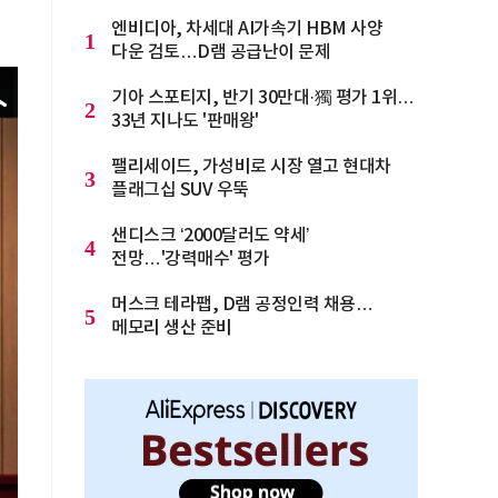
엔비디아, 차세대 AI가속기 HBM 사양
1
다운 검토…D램 공급난이 문제
기아 스포티지, 반기 30만대·獨 평가 1위…
2
33년 지나도 '판매왕'
팰리세이드, 가성비로 시장 열고 현대차
3
플래그십 SUV 우뚝
샌디스크 ‘2000달러도 약세’
4
전망…'강력매수' 평가
머스크 테라팹, D램 공정인력 채용…
5
메모리 생산 준비