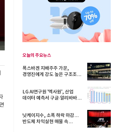
오늘의 주요뉴스
폭스바겐 지배주주 가문,
디
경영진에게 강도 높은 구조조정
주문
LG AI연구원 '엑사원', 산업
자
데이터 예측서 구글·알리바바
제쳐
자연
닛케이지수, 소폭 하락 마감…
반도체 차익실현 매물 속
TOPIX 선...