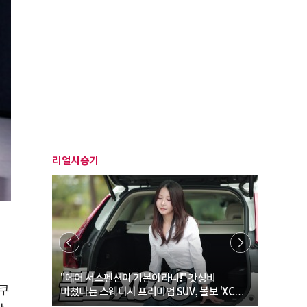
리얼시승기
… “여성·
"에어 서스펜션이 기본이라니!" 갓성비
"디자인 대
로쿠
미쳤다는 스웨디시 프리미엄 SUV, 볼보 'XC60
크로스오버
B5 울트라'