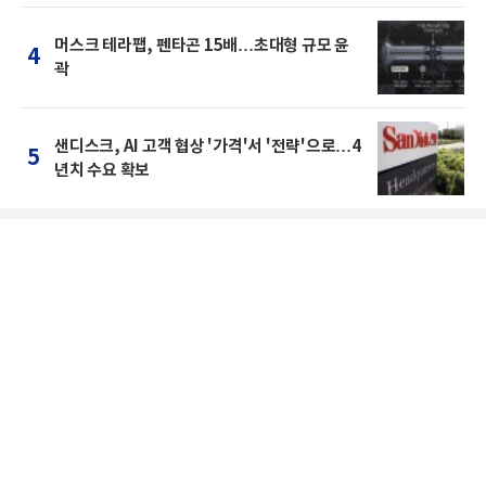
머스크 테라팹, 펜타곤 15배…초대형 규모 윤
4
곽
샌디스크, AI 고객 협상 '가격'서 '전략'으로…4
5
년치 수요 확보