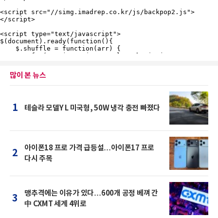
많이 본 뉴스
1
테슬라 모델Y L 미국형, 50W 냉각 충전 빠졌다
아이폰18 프로 가격 급등설…아이폰17 프로
2
다시 주목
맹추격에는 이유가 있다…600개 공정 베껴 간
3
中 CXMT 세계 4위로