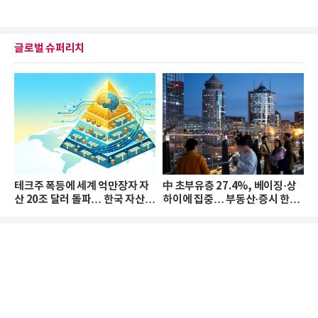
글로벌 슈퍼리치
테크주 폭등에 세계 억만장자 자
中 초부유층 27.4%, 베이징·상
산 20조 달러 돌파… 한국 자산
하이에 집중… 부동산·증시 한파
격차 확대
로 자산은 소폭 감소