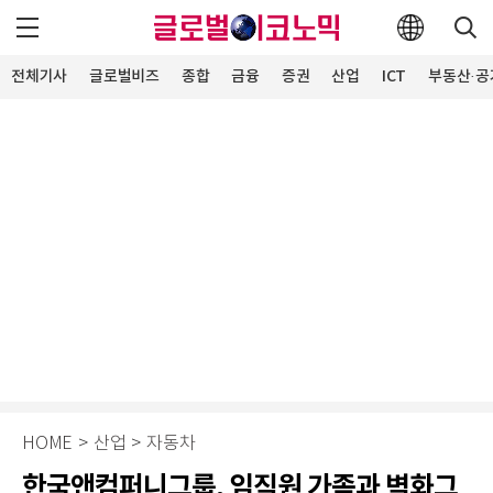
전체기사
글로벌비즈
종합
금융
증권
산업
ICT
부동산·공
HOME
>
산업
>
자동차
한국앤컴퍼니그룹, 임직원 가족과 벽화그