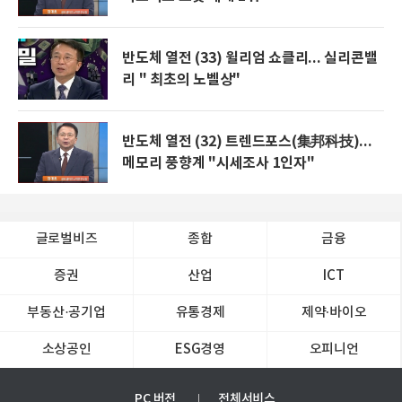
반도체 열전 (33) 윌리엄 쇼클리... 실리콘밸
리 " 최초의 노벨상"
반도체 열전 (32) 트렌드포스(集邦科技)...
메모리 풍향계 "시세조사 1인자"
글로벌비즈
종합
금융
증권
산업
ICT
부동산·공기업
유통경제
제약∙바이오
소상공인
ESG경영
오피니언
PC 버전
전체서비스