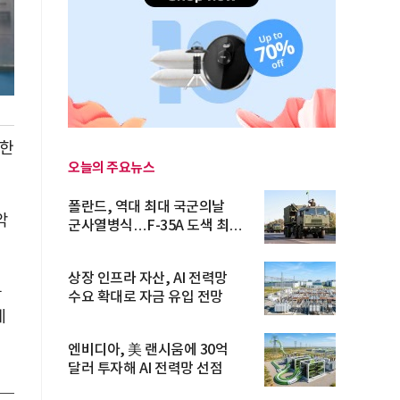
혹한
오늘의 주요뉴스
폴란드, 역대 최대 국군의날
악
군사열병식…F-35A 도색 최초
공개
상장 인프라 자산, AI 전력망
굳
수요 확대로 자금 유입 전망
계
엔비디아, 美 랜시움에 30억
달러 투자해 AI 전력망 선점