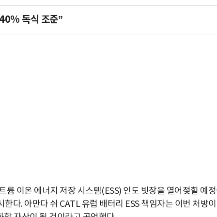
40% 독식 조준”
트륨 이온 에너지 저장 시스템(ESS) 인도 빗장을 열어젖힐 예
박지수 아나운서가 타본 ‘전설의 무쏘’
한다. 아만다 쉬 CATL 유럽 배터리 ESS 책임자는 이번 처방이
초보자도 반할 반전 매력”