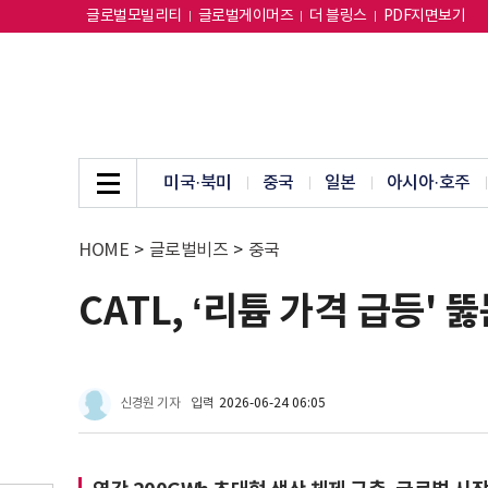
글로벌모빌리티
글로벌게이머즈
더 블링스
PDF지면보기
미국·북미
중국
일본
아시아·호주
HOME
>
글로벌비즈
>
중국
CATL, ‘리튬 가격 급등'
신경원 기자
입력
2026-06-24 06:05