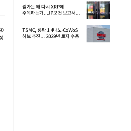
월가는 왜 다시 XRP에
주목하는가…JP모건 보고서
파장
0
TSMC, 룽탄 1.4나노·CoWoS
허브 추진… 2029년 토지 수용
둥성