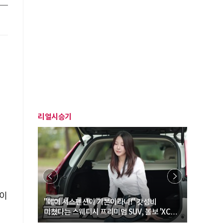
리얼시승기
정이
… “여성·
"에어 서스펜션이 기본이라니!" 갓성비
"디자인 대
미쳤다는 스웨디시 프리미엄 SUV, 볼보 'XC60
크로스오버
B5 울트라'