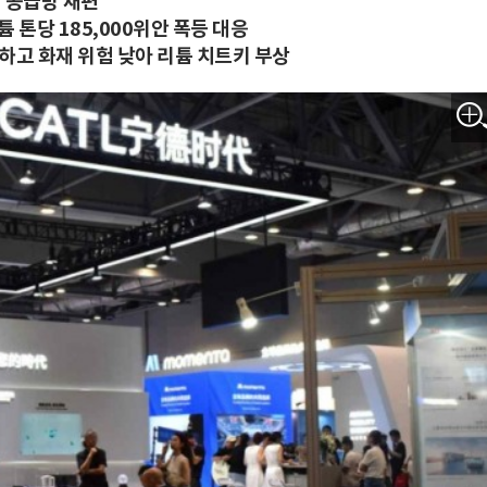
장 공급망 재편
 톤당 185,000위안 폭등 대응
하고 화재 위험 낮아 리튬 치트키 부상