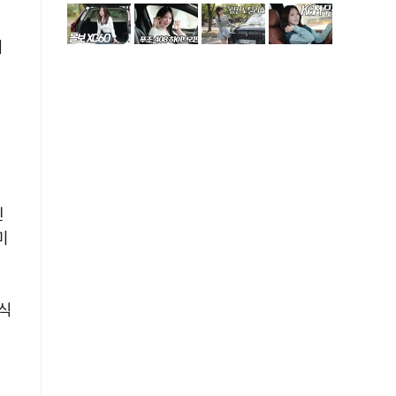
위
벌
인
미
식