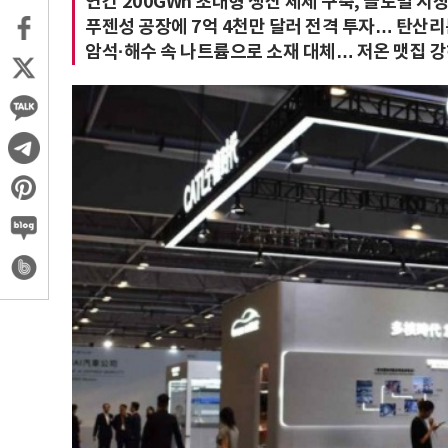
연간 200GWh 초대형 생산 체제 구축, 글로벌 시
푸젠성 공장에 7억 4천만 달러 전격 투자… 탄산리튬
암석·해수 속 나트륨으로 소재 대체… 저온 맷집 강