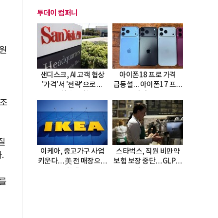
투데이 컴퍼니
 원
샌디스크, AI 고객 협상
아이폰18 프로 가격
'가격'서 '전략'으로…
급등설…아이폰17 프로
4년치 수요 확보
다시 주목
제조
질
이케아, 중고가구 사업
스타벅스, 직원 비만약
.
키운다…美 전 매장으로
보험 보장 중단…GLP-1
확대
비용 부담
를