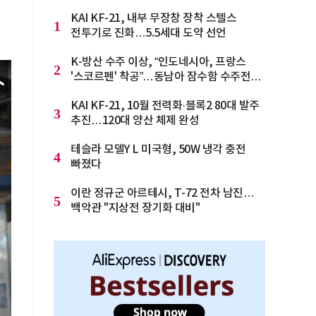
KAI KF-21, 내부 무장창 장착 스텔스
1
전투기로 진화…5.5세대 도약 선언
K-방산 수주 이상, “인도네시아, 프랑스
2
'스코르펜' 착공”…동남아 잠수함 수주전
격화
KAI KF-21, 10월 전력화·블록2 80대 발주
3
추진…120대 양산 체제 완성
테슬라 모델Y L 미국형, 50W 냉각 충전
4
빠졌다
이란 정규군 아르테시, T-72 전차 남진…
5
백악관 "지상전 장기화 대비"