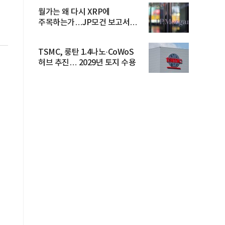
월가는 왜 다시 XRP에
주목하는가…JP모건 보고서
파장
TSMC, 룽탄 1.4나노·CoWoS
허브 추진… 2029년 토지 수용