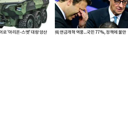
어로 '아리온-스멧' 대량 양산
獨 연금개혁 역풍...국민 77%, 정책에 불만
박지수 아나운서가 타본 ‘전설의 무쏘’
초보자도 반할 반전 매력”