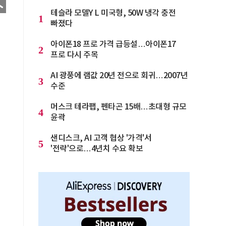
테슬라 모델Y L 미국형, 50W 냉각 충전
1
빠졌다
아이폰18 프로 가격 급등설…아이폰17
2
프로 다시 주목
AI 광풍에 램값 20년 전으로 회귀…2007년
3
수준
머스크 테라팹, 펜타곤 15배…초대형 규모
4
윤곽
샌디스크, AI 고객 협상 '가격'서
5
'전략'으로…4년치 수요 확보