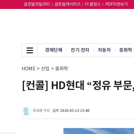
글로벌모빌리티
글로벌게이머즈
더 블링스
PDF지면보기
경제단체
전기·전자
자동차
중화학
HOME
>
산업
>
중화학
[컨콜] HD현대 “정유 부
최유경 기자
입력
2026-05-13 15:48