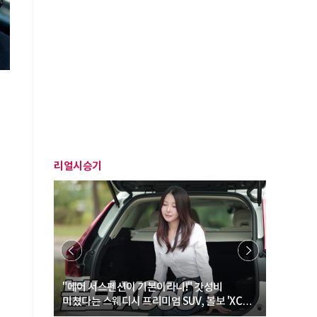
리얼시승기
… “여성·
"에어 서스펜션이 기본이라니!" 갓성비
"디자인 대
미쳤다는 스웨디시 프리미엄 SUV, 볼보 'XC60
크로스오버
B5 울트라'