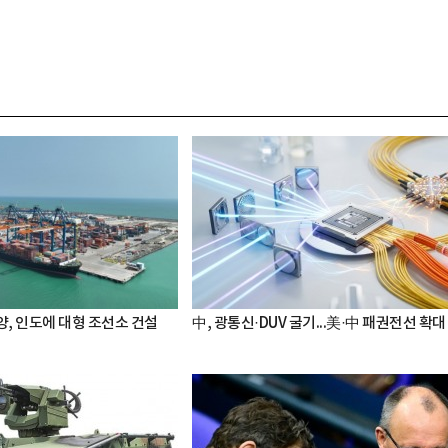
, 인도에 대형 조선소 건설
中, 광통신·DUV 굴기...美·中 패권전선 확대