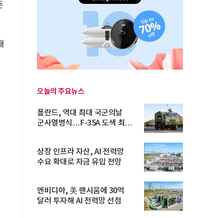
준
재
오늘의 주요뉴스
폴란드, 역대 최대 국군의날
군사열병식…F-35A 도색 최초
공개
상장 인프라 자산, AI 전력망
수요 확대로 자금 유입 전망
엔비디아, 美 랜시움에 30억
달러 투자해 AI 전력망 선점