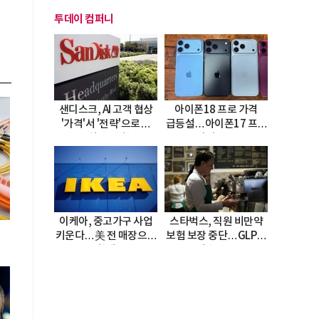
투데이 컴퍼니
샌디스크, AI 고객 협상
아이폰18 프로 가격
'가격'서 '전략'으로…
급등설…아이폰17 프로
4년치 수요 확보
다시 주목
이케아, 중고가구 사업
스타벅스, 직원 비만약
키운다…美 전 매장으로
보험 보장 중단…GLP-1
확대
비용 부담