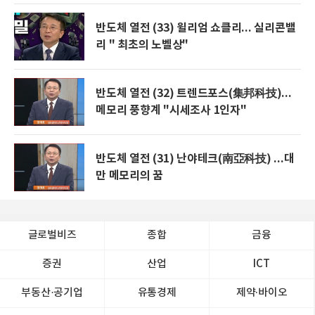
반도체 열전 (33) 윌리엄 쇼클리... 실리콘밸
리 " 최초의 노벨상"
반도체 열전 (32) 트렌드포스(集邦科技)...
메모리 풍향계 "시세조사 1인자"
반도체 열전 (31) 난야테크(南亞科技) ...대
만 메모리의 꿈
글로벌비즈
종합
금융
증권
산업
ICT
부동산·공기업
유통경제
제약∙바이오