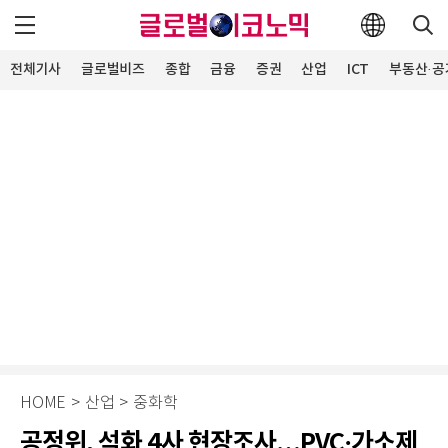
전체기사
글로벌비즈
종합
금융
증권
산업
ICT
부동산·공
HOME
>
산업
>
중화학
공정위, 석화 4사 현장조사…PVC·가소제