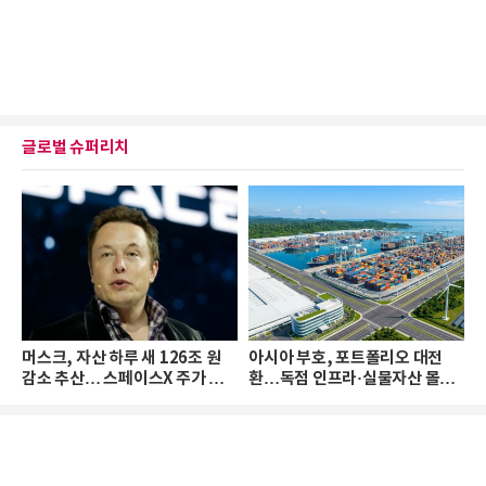
글로벌 슈퍼리치
머스크, 자산 하루 새 126조 원
아시아 부호, 포트폴리오 대전
감소 추산… 스페이스X 주가 하
환…독점 인프라·실물자산 몰린
락 때문
다