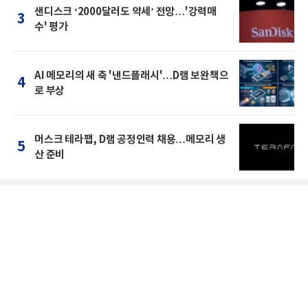
샌디스크 ‘2000달러도 약세’ 전망…'강력매
3
수' 평가
AI 메모리의 새 축 '낸드플래시'…D램 보완책으
4
로 부상
머스크 테라팹, D램 공정인력 채용…메모리 생
5
산 준비