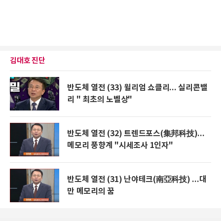
김대호 진단
반도체 열전 (33) 윌리엄 쇼클리... 실리콘밸
리 " 최초의 노벨상"
반도체 열전 (32) 트렌드포스(集邦科技)...
메모리 풍향계 "시세조사 1인자"
반도체 열전 (31) 난야테크(南亞科技) ...대
만 메모리의 꿈