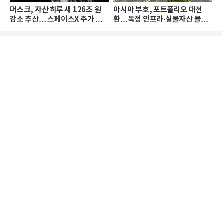
머스크, 자산 하루 새 126조 원
아시아 부호, 포트폴리오 대전
감소 추산… 스페이스X 주가 하
환…독점 인프라·실물자산 몰린
락 때문
다