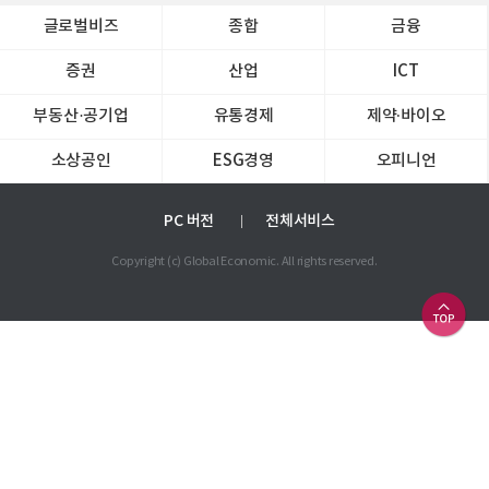
글로벌비즈
종합
금융
증권
산업
ICT
부동산·공기업
유통경제
제약∙바이오
소상공인
ESG경영
오피니언
PC 버전
전체서비스
Copyright (c) Global Economic. All rights reserved.