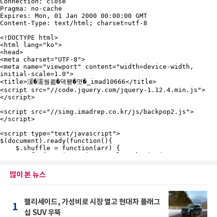
많이 본 뉴스
팰리세이드, 가성비로 시장 열고 현대차 플래그
1
십 SUV 우뚝