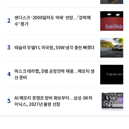
샌디스크 ‘2000달러도 약세’ 전망…'강력매
2
수' 평가
3
테슬라 모델Y L 미국형, 50W 냉각 충전 빠졌다
머스크 테라팹, D램 공정인력 채용…메모리 생
4
산 준비
AI 메모리 경쟁은 장비 확보부터…삼성·SK하
5
이닉스, 2027년 물량 선점