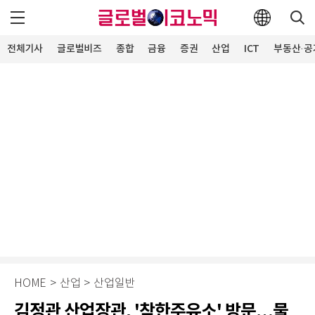
전체기사
글로벌비즈
종합
금융
증권
산업
ICT
부동산·공
HOME
>
산업
>
산업일반
김정관 산업장관, '착한주유소' 방문…물