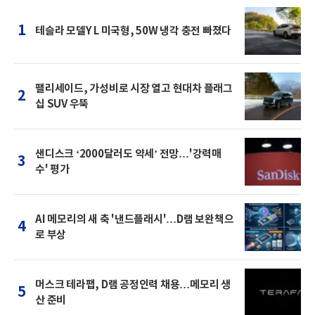
1
테슬라 모델Y L 미국형, 50W 냉각 충전 빠졌다
팰리세이드, 가성비로 시장 열고 현대차 플래그
2
십 SUV 우뚝
샌디스크 ‘2000달러도 약세’ 전망…'강력매
3
수' 평가
AI 메모리의 새 축 '낸드플래시'…D램 보완책으
4
로 부상
머스크 테라팹, D램 공정인력 채용…메모리 생
5
산 준비