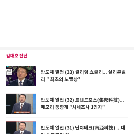
김대호 진단
반도체 열전 (33) 윌리엄 쇼클리... 실리콘밸
리 " 최초의 노벨상"
반도체 열전 (32) 트렌드포스(集邦科技)...
메모리 풍향계 "시세조사 1인자"
반도체 열전 (31) 난야테크(南亞科技) ...대