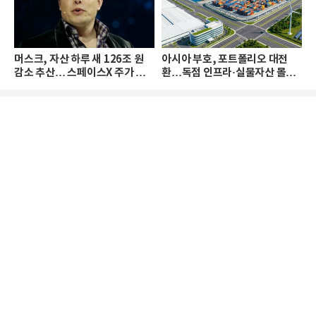
머스크, 자산 하루 새 126조 원
아시아 부호, 포트폴리오 대전
감소 추산… 스페이스X 주가 하
환…독점 인프라·실물자산 몰린
락 때문
다