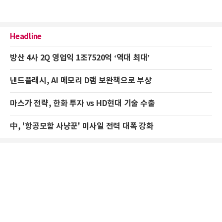
Headline
방산 4사 2Q 영업익 1조7520억 ‘역대 최대’
낸드플래시, AI 메모리 D램 보완책으로 부상
마스가 전략, 한화 투자 vs HD현대 기술 수출
中, '항공모함 사냥꾼' 미사일 전력 대폭 강화