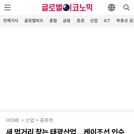
전체기사
글로벌비즈
종합
금융
증권
산업
ICT
부동산·공
HOME
>
산업
>
중화학
새 먹거리 찾는 태광산업…케이조선 인수