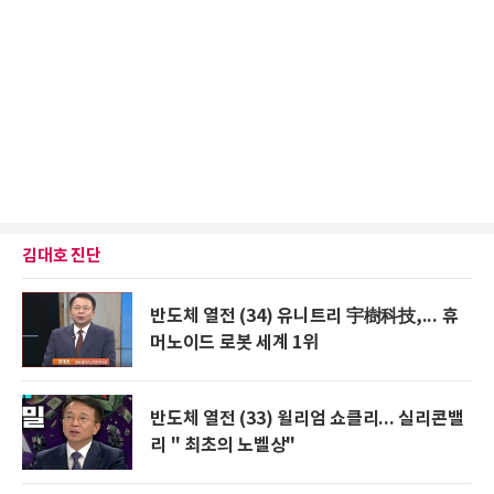
김대호 진단
반도체 열전 (34) 유니트리 宇樹科技,... 휴
머노이드 로봇 세계 1위
반도체 열전 (33) 윌리엄 쇼클리... 실리콘밸
리 " 최초의 노벨상"