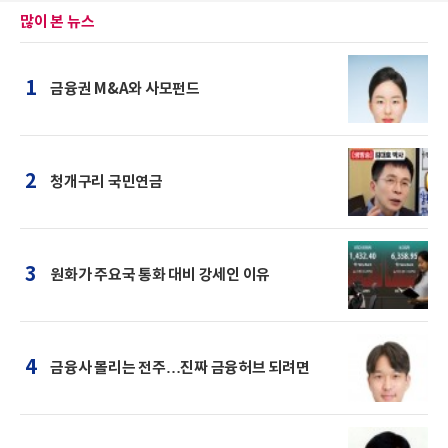
많이 본 뉴스
1
금융권 M&A와 사모펀드
2
청개구리 국민연금
3
원화가 주요국 통화 대비 강세인 이유
4
금융사 몰리는 전주…진짜 금융허브 되려면