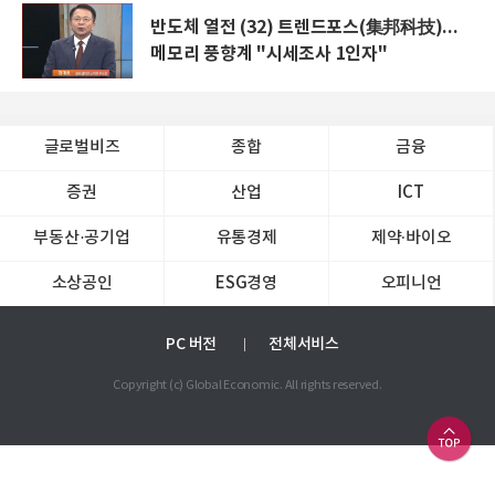
반도체 열전 (32) 트렌드포스(集邦科技)...
메모리 풍향계 "시세조사 1인자"
글로벌비즈
종합
금융
증권
산업
ICT
부동산·공기업
유통경제
제약∙바이오
소상공인
ESG경영
오피니언
PC 버전
전체서비스
Copyright (c) Global Economic. All rights reserved.