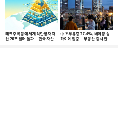
테크주 폭등에 세계 억만장자 자
中 초부유층 27.4%, 베이징·상
산 20조 달러 돌파… 한국 자산
하이에 집중… 부동산·증시 한파
격차 확대
로 자산은 소폭 감소