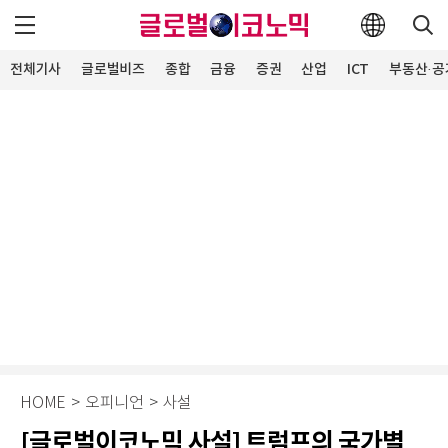
전체기사
글로벌비즈
종합
금융
증권
산업
ICT
부동산·공
HOME
>
오피니언
>
사설
[글로벌이코노믹 사설] 트럼프의 국가별