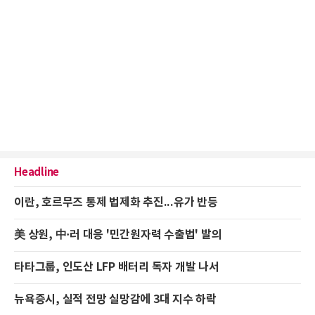
Headline
이란, 호르무즈 통제 법제화 추진...유가 반등
美 상원, 中·러 대응 '민간원자력 수출법' 발의
타타그룹, 인도산 LFP 배터리 독자 개발 나서
뉴욕증시, 실적 전망 실망감에 3대 지수 하락