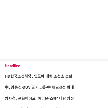
Headline
HD한국조선해양, 인도에 대형 조선소 건설
中, 광통신·DUV 굴기...美·中 패권전선 확대
방사청, 한화에어로 '아리온-스멧' 대량 양산