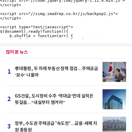
많이 본 뉴스
李대통령, 두 차례 부동산 정책 점검…주택공급
1
‘묘수’ 나올까
GS건설, 도시정비 수주 ‘역대급’인데 실적은
2
뒷걸음…“내실부터 챙겨야”
정부, 수도권 주택공급 '속도전'…금융·세제 지
3
원 총동원