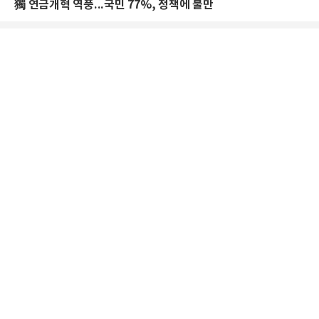
獨 연금개혁 역풍...국민 77%, 정책에 불만