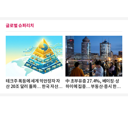
글로벌 슈퍼리치
테크주 폭등에 세계 억만장자 자
中 초부유층 27.4%, 베이징·상
산 20조 달러 돌파… 한국 자산
하이에 집중… 부동산·증시 한파
격차 확대
로 자산은 소폭 감소