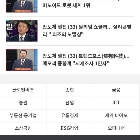
머노이드 로봇 세계 1위
반도체 열전 (33) 윌리엄 쇼클리... 실리콘밸
리 " 최초의 노벨상"
반도체 열전 (32) 트렌드포스(集邦科技)...
메모리 풍향계 "시세조사 1인자"
글로벌비즈
종합
금융
증권
산업
ICT
부동산·공기업
유통경제
제약∙바이오
소상공인
ESG경영
오피니언