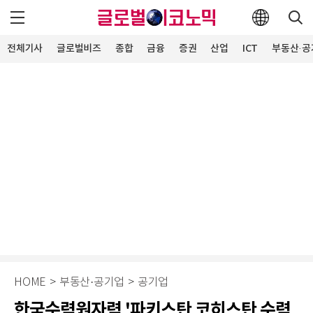
전체기사
글로벌비즈
종합
금융
증권
산업
ICT
부동산·공
HOME
>
부동산·공기업
>
공기업
한국수력원자력 '파키스탄 코히스탄 수력