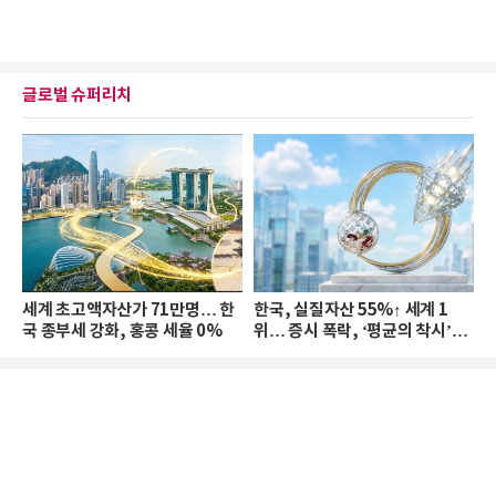
글로벌 슈퍼리치
세계 초고액자산가 71만명… 한
한국, 실질자산 55%↑ 세계 1
국 종부세 강화, 홍콩 세율 0%
위… 증시 폭락, ‘평균의 착시’와
부의 유동성 위기