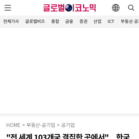
전체기사
글로벌비즈
종합
금융
증권
산업
ICT
부동산·공
HOME
>
부동산·공기업
>
공기업
"전 세계 103개국 결집한 곳에서"…한국