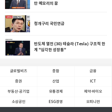
만 메모리의 꿈
청개구리 국민연금
반도체 열전 (30) 테슬라 (Tesla) 구조적 한
계 "심각한 성장통"
글로벌비즈
종합
금융
증권
산업
ICT
부동산·공기업
유통경제
제약∙바이오
소상공인
ESG경영
오피니언