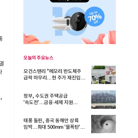
통
오늘의 주요뉴스
·열
모건스탠리 "메모리 반도체주
사
급락 마무리…현 주가 재진입
기회...
정부, 수도권 주택공급
,
'속도전'…금융·세제 지원
총동원
태풍 돌핀, 중국 동해안 상륙
임박…최대 500mm '물폭탄'
예고