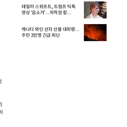
테일러 스위프트, 트럼프 틱톡
영상 '음소거'…저작권 칼
빼들었...
캐나다 와인 산지 산불 대피령…
주민 2만명 긴급 피난
석
리
비