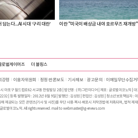
 담는다...AI 시대 ‘구리 대란’
이란 "미국이 배상금 내야 호르무즈 재개방"
글로벌게이머즈
더 블링스
리강령
이용자위원회
정정∙반론보도
기사제보
광고문의
이메일무단수집거
시 마포구 월드컵로62 서교동 한림빌딩 2층 | 법인명 : (주)그린미디어 | 제호 : 글로벌이코노믹 | 대표전
2232 | 등록·발행일자 : 2012년 8월 9일 | 발행인 : 김성원 | 편집인 : 김성원 | 청소년보호책임자 : 
 제공되는 모든 콘텐츠(기사 및 사진)를 무단 사용·복사·배포시 저작권법에 저촉되며, 법적 제재
글로벌이코노믹. All rights reserved. mail to
webmaster@g-enews.com