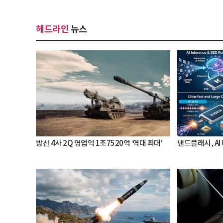
헤드라인
뉴스
방산 4사 2Q 영업익 1조7520억 ‘역대 최대’
낸드플래시, AI