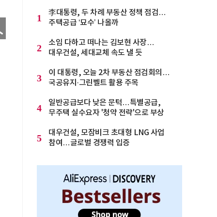
李대통령, 두 차례 부동산 정책 점검…
1
주택공급 ‘묘수’ 나올까
소임 다하고 떠나는 김보현 사장…
2
대우건설, 세대교체 속도 낼 듯
이 대통령, 오늘 2차 부동산 점검회의…
3
국공유지·그린벨트 활용 주목
일반공급보다 낮은 문턱…특별공급,
4
무주택 실수요자 '청약 전략'으로 부상
대우건설, 모잠비크 초대형 LNG 사업
5
참여…글로벌 경쟁력 입증