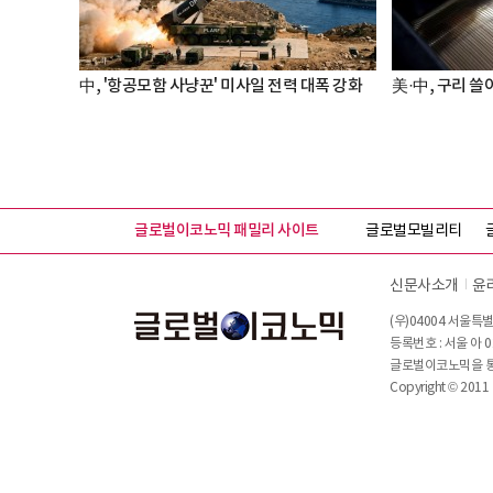
中, '항공모함 사냥꾼' 미사일 전력 대폭 강화
美·中, 구리 쓸어
글로벌이코노믹 패밀리 사이트
글로벌모빌리티
신문사소개
윤
(우)04004 서울특별
등록번호 : 서울 아 0
글로벌이코노믹을 통해
Copyright © 2011 