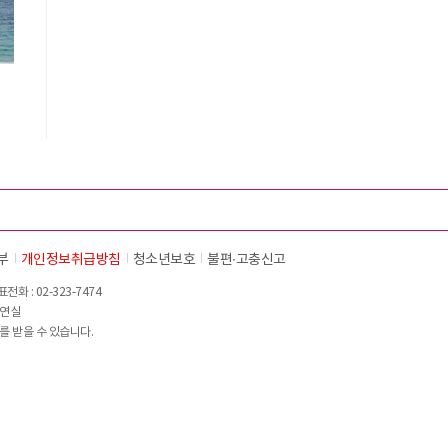
부
개인정보취급방침
청소년보호
불편∙고충신고
화 : 02-323-7474
이연실
를 받을 수 있습니다.