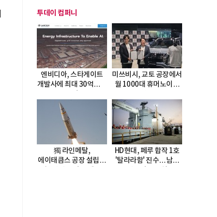
투데이 컴퍼니
비
엔비디아, 스타게이트
미쓰비시, 교토 공장에서
개발사에 최대 30억달러
월 1000대 휴머노이드
투자
양산
獨 라인메탈,
HD현대, 페루 합작 1호
에이태큼스 공장 설립…
'탈라라함' 진수…남미
美 탄약고 기갈 해소
방산거점 결실
한계