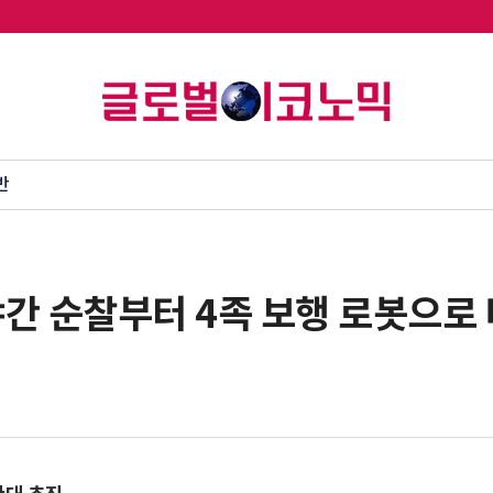
반
야간 순찰부터 4족 보행 로봇으로