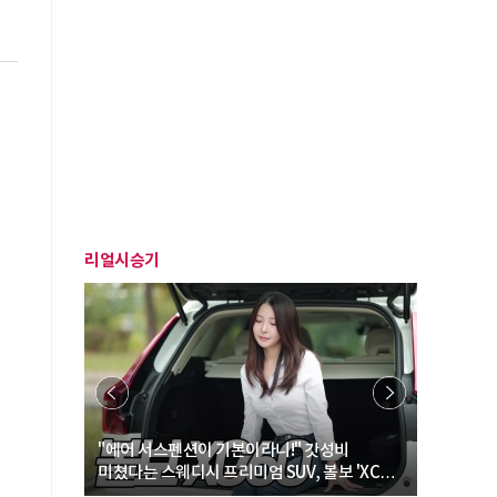
리얼시승기
… “여성·
"에어 서스펜션이 기본이라니!" 갓성비
"디자인 대
미쳤다는 스웨디시 프리미엄 SUV, 볼보 'XC60
크로스오버
B5 울트라'