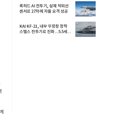
록히드 AI 전투기, 실제 적외선
센서로 27차례 자율 요격 성공
KAI KF-21, 내부 무장창 장착
스텔스 전투기로 진화…5.5세대
도...
서
역
설계