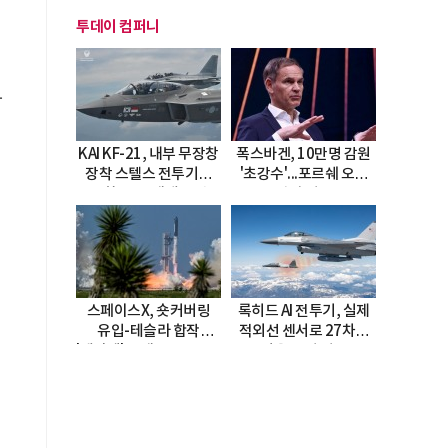
투데이 컴퍼니
사
KAI KF-21, 내부 무장창
폭스바겐, 10만명 감원
장착 스텔스 전투기로
'초강수'...포르쉐 오너
진화…5.5세대 도약
직접 경고
선언
스페이스X, 숏커버링
록히드 AI 전투기, 실제
유입-테슬라 합작
적외선 센서로 27차례
'테라팹' 호재로 15.83%
자율 요격 성공
급등