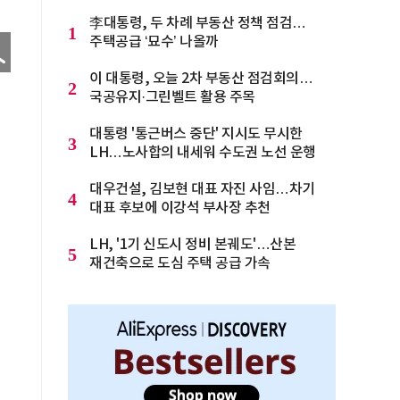
李대통령, 두 차례 부동산 정책 점검…
1
주택공급 ‘묘수’ 나올까
이 대통령, 오늘 2차 부동산 점검회의…
2
국공유지·그린벨트 활용 주목
대통령 '통근버스 중단' 지시도 무시한
3
LH…노사합의 내세워 수도권 노선 운행
대우건설, 김보현 대표 자진 사임…차기
4
대표 후보에 이강석 부사장 추천
LH, '1기 신도시 정비 본궤도'…산본
5
재건축으로 도심 주택 공급 가속