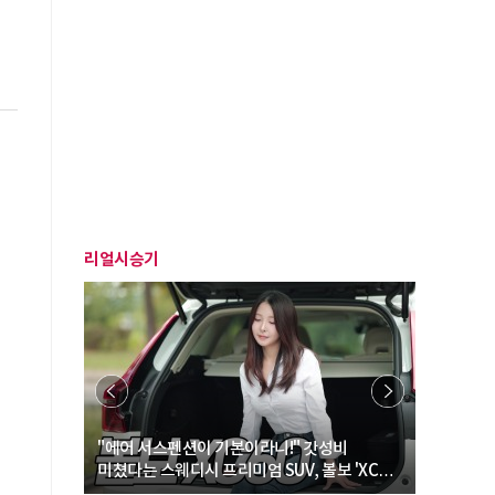
리얼시승기
… “여성·
"에어 서스펜션이 기본이라니!" 갓성비
"디자인 대
미쳤다는 스웨디시 프리미엄 SUV, 볼보 'XC60
크로스오버
B5 울트라'