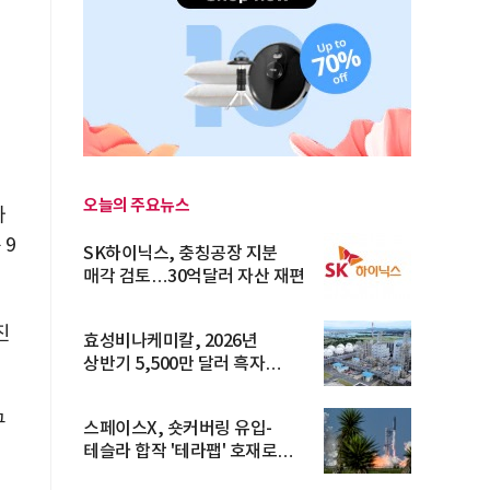
오늘의 주요뉴스
가
 9
SK하이닉스, 충칭공장 지분
매각 검토…30억달러 자산 재편
진
효성비나케미칼, 2026년
상반기 5,500만 달러 흑자
전환… 4대 체...
구
스페이스X, 숏커버링 유입-
테슬라 합작 '테라팹' 호재로
15.83% ...