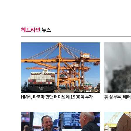
헤드라인
뉴스
HMM, 타코마 항만 터미널에 1900억 투자
美 상무부, 배