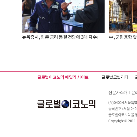
뉴욕증시, 연준 금리 동결 전망에 3대 지수↑
中, 군민융합 앞
글로벌이코노믹 패밀리 사이트
글로벌모빌리티
신문사소개
윤
(우)04004 서울특별
등록번호 : 서울 아 0
글로벌이코노믹을 통해
Copyright © 2011 