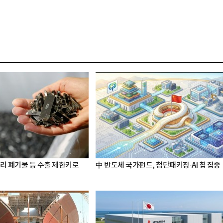
터리 폐기물 등 수출 제한키로
中 반도체 국가펀드, 첨단패키징·AI 칩 집중