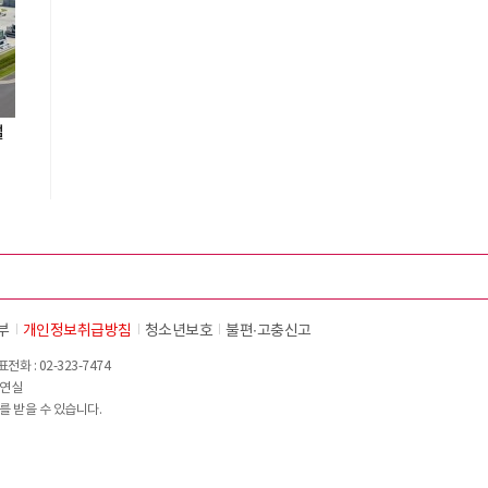
설
부
개인정보취급방침
청소년보호
불편∙고충신고
화 : 02-323-7474
이연실
를 받을 수 있습니다.