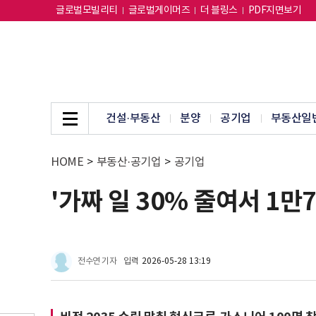
글로벌모빌리티
글로벌게이머즈
더 블링스
PDF지면보기
건설·부동산
분양
공기업
부동산일
HOME
>
부동산·공기업
>
공기업
'가짜 일 30% 줄여서 1
전수연 기자
입력
2026-05-28 13:19