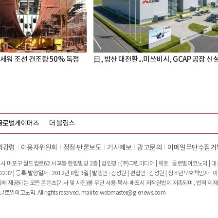
세워 조선 건조량 50% 독점
日, 방산 대전환...미쓰비시, GCAP 공장 신
글로벌게이머즈
더 블링스
리강령
이용자위원회
정정∙반론보도
기사제보
광고문의
이메일무단수집거
시 마포구 월드컵로62 서교동 한림빌딩 2층 | 법인명 : (주)그린미디어 | 제호 : 글로벌이코노믹 | 대표전
2232 | 등록·발행일자 : 2012년 8월 9일 | 발행인 : 김성원 | 편집인 : 김성원 | 청소년보호책임자 : 
 제공되는 모든 콘텐츠(기사 및 사진)를 무단 사용·복사·배포시 저작권법에 저촉되며, 법적 제재
글로벌이코노믹. All rights reserved. mail to
webmaster@g-enews.com