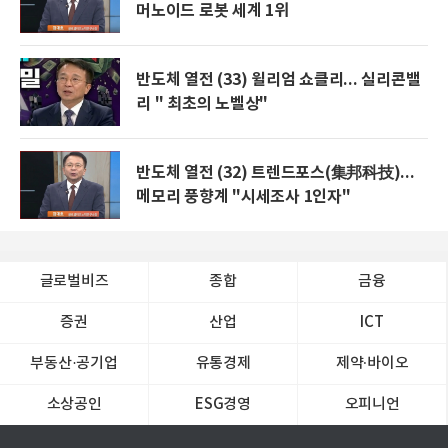
머노이드 로봇 세계 1위
반도체 열전 (33) 윌리엄 쇼클리... 실리콘밸
리 " 최초의 노벨상"
반도체 열전 (32) 트렌드포스(集邦科技)...
메모리 풍향계 "시세조사 1인자"
글로벌비즈
종합
금융
증권
산업
ICT
부동산·공기업
유통경제
제약∙바이오
소상공인
ESG경영
오피니언