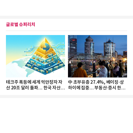
글로벌 슈퍼리치
테크주 폭등에 세계 억만장자 자
中 초부유층 27.4%, 베이징·상
산 20조 달러 돌파… 한국 자산
하이에 집중… 부동산·증시 한파
격차 확대
로 자산은 소폭 감소