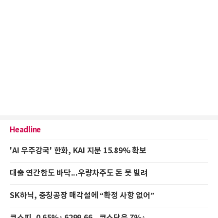
Headline
'AI 우주강국' 한화, KAI 지분 15.89% 확보
대출 연간한도 바닥...우량차주도 돈 못 빌려
SK하닉, 충칭공장 매각설에 “확정 사항 없어”
코스피, 0.65%↑ 6299.66...코스닥은 7%↑