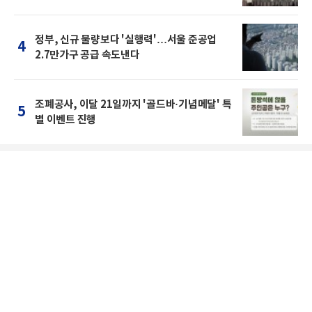
정부, 신규 물량보다 '실행력'…서울 준공업
4
2.7만가구 공급 속도낸다
조폐공사, 이달 21일까지 '골드바·기념메달' 특
5
별 이벤트 진행