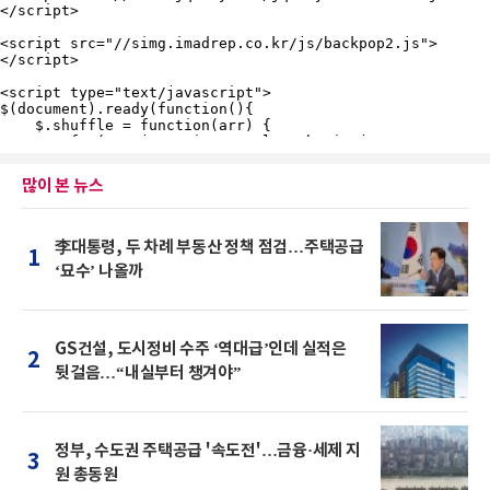
많이 본 뉴스
李대통령, 두 차례 부동산 정책 점검…주택공급
1
‘묘수’ 나올까
GS건설, 도시정비 수주 ‘역대급’인데 실적은
2
뒷걸음…“내실부터 챙겨야”
정부, 수도권 주택공급 '속도전'…금융·세제 지
3
원 총동원