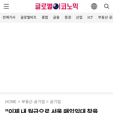
전체기사
글로벌비즈
종합
금융
증권
산업
ICT
부동산·공
HOME
>
부동산·공기업
>
공기업
"이제 내 월급으로 서울 매입임대 찾을