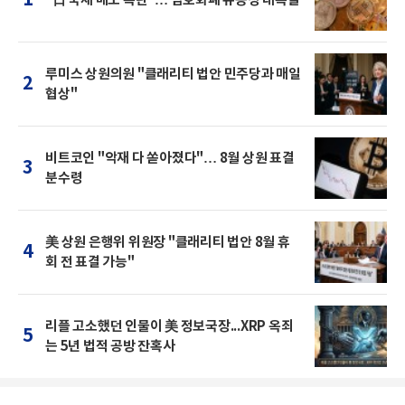
1
"日 국채 매도 폭탄"… 암호화폐 유동성 대폭발
루미스 상원의원 "클래리티 법안 민주당과 매일
2
협상"
비트코인 "악재 다 쏟아졌다"… 8월 상원 표결
3
분수령
美 상원 은행위 위원장 "클래리티 법안 8월 휴
4
회 전 표결 가능"
리플 고소했던 인물이 美 정보국장...XRP 옥죄
5
는 5년 법적 공방 잔혹사