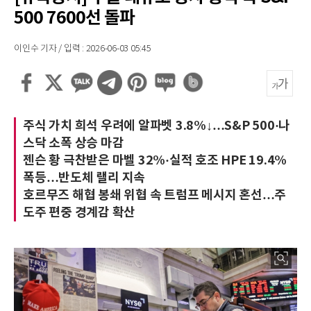
500 7600선 돌파
이인수 기자 / 입력 : 2026-06-03 05:45
주식 가치 희석 우려에 알파벳 3.8%↓…S&P 500·나
스닥 소폭 상승 마감
젠슨 황 극찬받은 마벨 32%·실적 호조 HPE 19.4%
폭등…반도체 랠리 지속
호르무즈 해협 봉쇄 위협 속 트럼프 메시지 혼선…주
도주 편중 경계감 확산