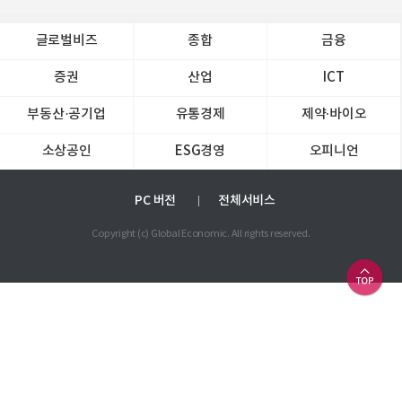
글로벌비즈
종합
금융
증권
산업
ICT
부동산·공기업
유통경제
제약∙바이오
소상공인
ESG경영
오피니언
PC 버전
전체서비스
Copyright (c) Global Economic. All rights reserved.