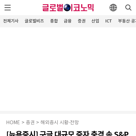
전체기사
글로벌비즈
종합
금융
증권
산업
ICT
부동산·공
HOME
>
증권
>
해외증시 시황·전망
[뉴욕증시] 구글 대규모 증자 충격 속 S&P