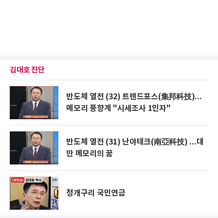
김대호 진단
반도체 열전 (32) 트렌드포스(集邦科技)...
메모리 풍향계 "시세조사 1인자"
반도체 열전 (31) 난야테크(南亞科技) ...대
만 메모리의 꿈
청개구리 국민연금