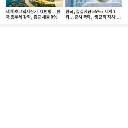
세계 초고액자산가 71만명… 한
한국, 실질자산 55%↑ 세계 1
국 종부세 강화, 홍콩 세율 0%
위… 증시 폭락, ‘평균의 착시’와
부의 유동성 위기