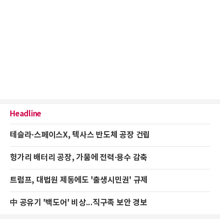
Headline
테슬라·스페이스X, 텍사스 반도체 공장 건립
헝가리 배터리 공장, 가뭄에 전력·용수 감축
트럼프, 대법원 제동에도 '출생시민권' 규제
中 공유기 '백도어' 비상...직구족 보안 경보