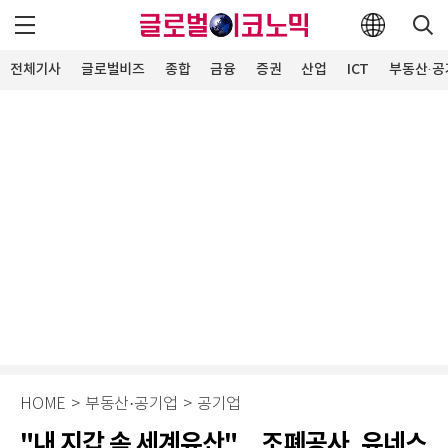
전체기사
글로벌비즈
종합
금융
증권
산업
ICT
부동산·공
HOME
>
부동산·공기업
>
공기업
"내 지갑 속 세계유산"…조폐공사, 유네스