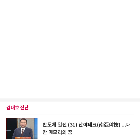
김대호 진단
반도체 열전 (31) 난야테크(南亞科技) ...대
만 메모리의 꿈