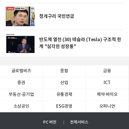
청개구리 국민연금
반도체 열전 (30) 테슬라 (Tesla) 구조적 한
계 "심각한 성장통"
글로벌비즈
종합
금융
증권
산업
ICT
부동산·공기업
유통경제
제약∙바이오
소상공인
ESG경영
오피니언
PC 버전
전체서비스