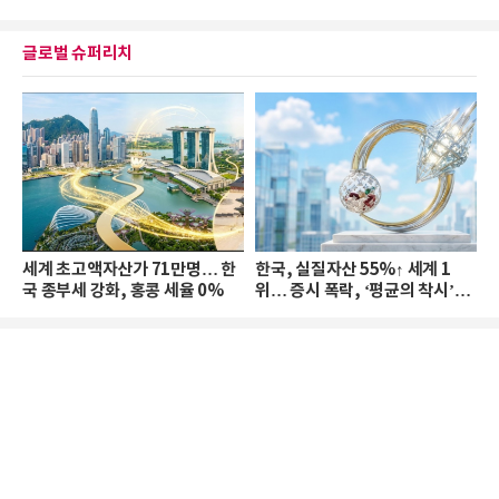
글로벌 슈퍼리치
세계 초고액자산가 71만명… 한
한국, 실질자산 55%↑ 세계 1
국 종부세 강화, 홍콩 세율 0%
위… 증시 폭락, ‘평균의 착시’와
부의 유동성 위기