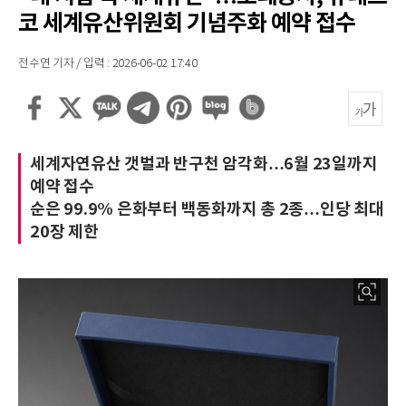
코 세계유산위원회 기념주화 예약 접수
전수연 기자 / 입력 : 2026-06-02 17:40
세계자연유산 갯벌과 반구천 암각화…6월 23일까지
예약 접수
순은 99.9% 은화부터 백동화까지 총 2종…인당 최대
20장 제한