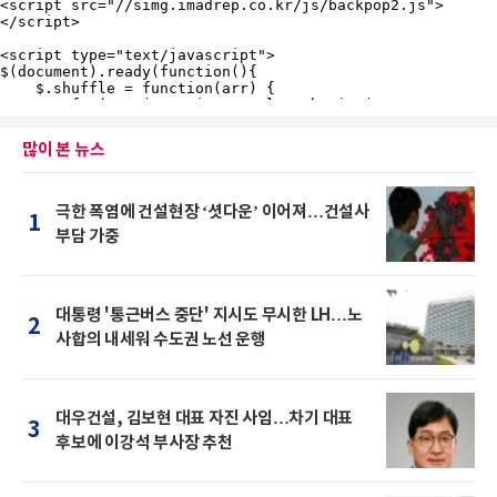
많이 본 뉴스
극한 폭염에 건설현장 ‘셧다운’ 이어져…건설사
1
부담 가중
대통령 '통근버스 중단' 지시도 무시한 LH…노
2
사합의 내세워 수도권 노선 운행
대우건설, 김보현 대표 자진 사임…차기 대표
3
후보에 이강석 부사장 추천