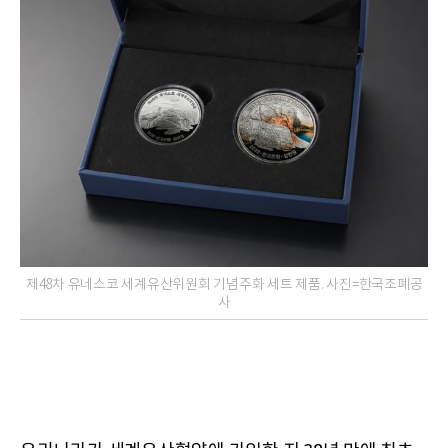
제48차 유네스코 세계유산위원회 기념주화 세트 제품. 사진=한국조폐공
사