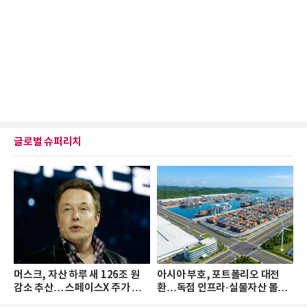
글로벌 슈퍼리치
머스크, 자산 하루 새 126조 원
아시아 부호, 포트폴리오 대전
감소 추산… 스페이스X 주가 하
환…독점 인프라·실물자산 몰린
락 때문
다