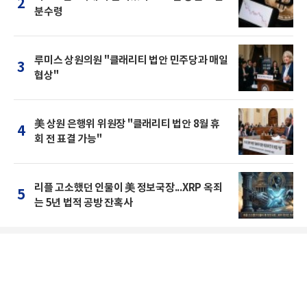
2
분수령
루미스 상원의원 "클래리티 법안 민주당과 매일
3
협상"
美 상원 은행위 위원장 "클래리티 법안 8월 휴
4
회 전 표결 가능"
리플 고소했던 인물이 美 정보국장...XRP 옥죄
5
는 5년 법적 공방 잔혹사