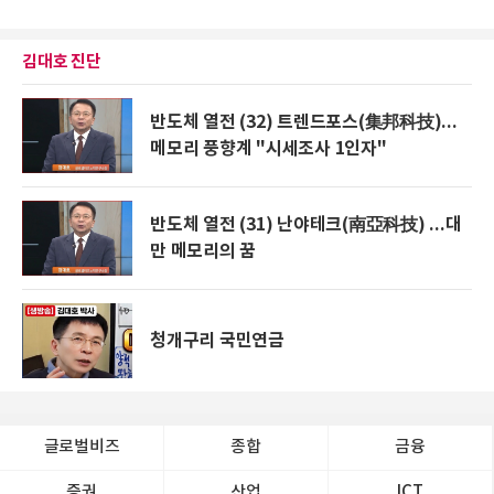
김대호 진단
반도체 열전 (32) 트렌드포스(集邦科技)...
메모리 풍향계 "시세조사 1인자"
반도체 열전 (31) 난야테크(南亞科技) ...대
만 메모리의 꿈
청개구리 국민연금
글로벌비즈
종합
금융
증권
산업
ICT