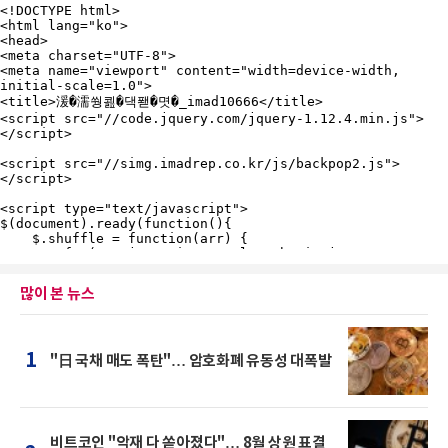
많이 본 뉴스
1
"日 국채 매도 폭탄"… 암호화폐 유동성 대폭발
비트코인 "악재 다 쏟아졌다"… 8월 상원 표결