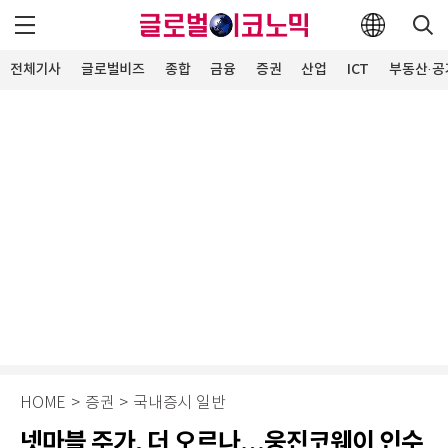
전체기사
글로벌비즈
종합
금융
증권
산업
ICT
부동산·공
HOME
>
증권
>
국내증시 일반
넷마블 주가, 더 오르나…웅진코웨이 인수