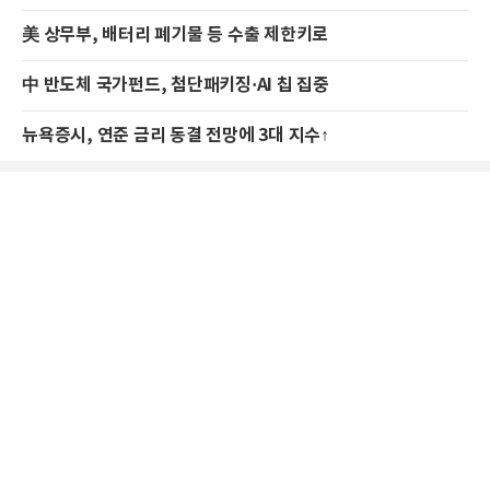
美 상무부, 배터리 폐기물 등 수출 제한키로
中 반도체 국가펀드, 첨단패키징·AI 칩 집중
뉴욕증시, 연준 금리 동결 전망에 3대 지수↑