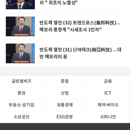
리 " 최초의 노벨상"
반도체 열전 (32) 트렌드포스(集邦科技)...
메모리 풍향계 "시세조사 1인자"
반도체 열전 (31) 난야테크(南亞科技) ...대
만 메모리의 꿈
글로벌비즈
종합
금융
증권
산업
ICT
부동산·공기업
유통경제
제약∙바이오
소상공인
ESG경영
오피니언