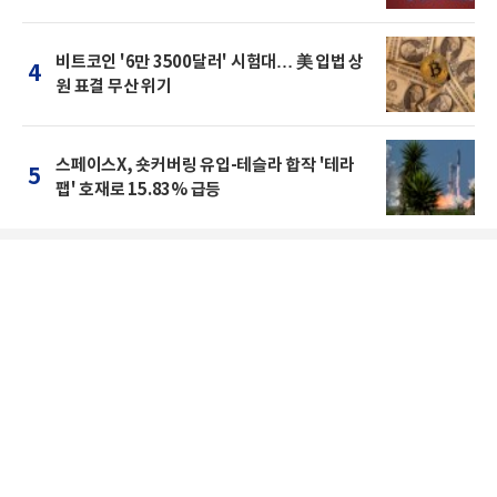
비트코인 '6만 3500달러' 시험대… 美 입법 상
4
원 표결 무산 위기
스페이스X, 숏커버링 유입-테슬라 합작 '테라
5
팹' 호재로 15.83% 급등