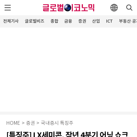
전체기사
글로벌비즈
종합
금융
증권
산업
ICT
부동산·공
HOME
>
증권
>
국내증시 특징주
[특징주] LX세미콘, 작년 4분기 어닝 쇼크