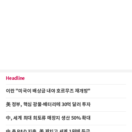
Headline
이란 "미국이 배상금 내야 호르무즈 재개방"
美 정부, 핵심 광물·배터리에 30억 달러 투자
中, 세계 최대 희토류 매장지 생산 50% 확대
中 총 R&D 지출, 美 제치고 세계 1위에 등극