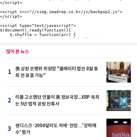
많이 본 뉴스
美 상원 은행위 위원장 "클래리티 법안 8월 휴
1
회 전 표결 가능"
리플 고소했던 인물이 美 정보국장...XRP 옥죄
2
는 5년 법적 공방 잔혹사
샌디스크 ‘2000달러도 약세’ 전망…'강력매
3
수' 평가