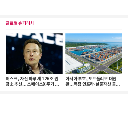
글로벌 슈퍼리치
머스크, 자산 하루 새 126조 원
아시아 부호, 포트폴리오 대전
감소 추산… 스페이스X 주가 하
환…독점 인프라·실물자산 몰린
락 때문
다