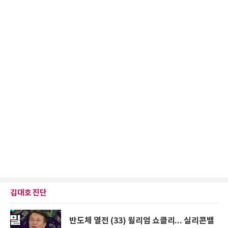
김대호 진단
반도체 열전 (33) 윌리엄 쇼클리... 실리콘밸