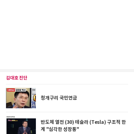
김대호 진단
청개구리 국민연금
반도체 열전 (30) 테슬라 (Tesla) 구조적 한
계 "심각한 성장통"