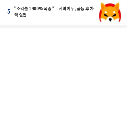
"소각률 1400% 폭증"… 시바이누, 급등 후 차
5
익 실현