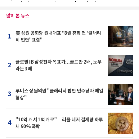
많이 본 뉴스
美 상원 공화당 원내대표 "8월 휴회 전 '클래리
1
티 법안' 표결"
글로벌 IB 삼성전자 목표가…골드만 2배, 노무
2
라는 3배
루미스 상원의원 "클래리티 법안 민주당과 매일
3
협상"
"10억 개서 1억 개로"… 리플 레저 결제량 하루
4
새 90% 폭락