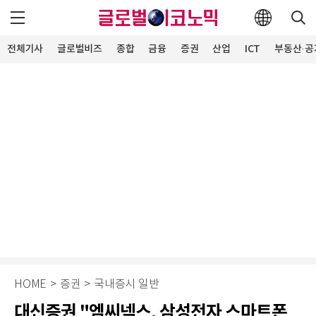
전체기사
글로벌비즈
종합
금융
증권
산업
ICT
부동산·공
HOME
>
증권
>
국내증시 일반
대신증권 "엠씨넥스, 삼성전자 스마트폰