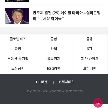
반도체 열전 (29) 페이팔 마피아...실리콘밸
리 "무서운 아이들"
글로벌비즈
종합
금융
증권
산업
ICT
부동산·공기업
유통경제
제약∙바이오
소상공인
ESG경영
오피니언
PC 버전
전체서비스
Copyright (c) Global Economic. All rights reserved.