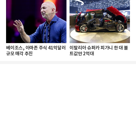
베이조스, 아마존 주식 41억달러
이탈리아 슈퍼카 피가니 한 대 볼
규모 매각 추진
트값만 2억대