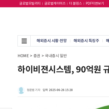
글로벌모빌리티
글로벌게이머즈
더 블링스
PDF지면보기
해외증시 시황·전망
해외증시 특징주
해
HOME
>
증권
>
국내증시 일반
하이비젼시스템, 90억원 
정준범 기자
입력
2025-06-26 15:28