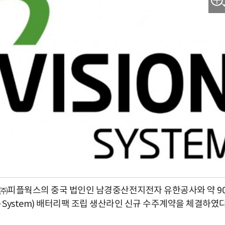
㈜피플웍스의 중국 법인인 남경중산전지전자 유한공사와 약 9
age System) 배터리팩 조립 생산라인 신규 수주계약을 체결하였