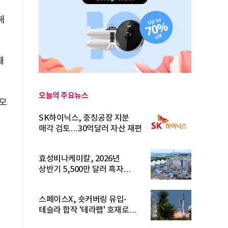
해
째
오늘의 주요뉴스
모
SK하이닉스, 충칭공장 지분
매각 검토…30억달러 자산 재편
효성비나케미칼, 2026년
상반기 5,500만 달러 흑자
전환… 4대 체...
스페이스X, 숏커버링 유입-
테슬라 합작 '테라팹' 호재로
15.83% ...