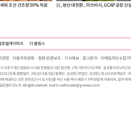
세워 조선 건조량 50% 독점
日, 방산 대전환...미쓰비시, GCAP 공장 신
글로벌게이머즈
더 블링스
리강령
이용자위원회
정정∙반론보도
기사제보
광고문의
이메일무단수집거
시 마포구 월드컵로62 서교동 한림빌딩 2층 | 법인명 : (주)그린미디어 | 제호 : 글로벌이코노믹 | 대표전
2232 | 등록·발행일자 : 2012년 8월 9일 | 발행인 : 김성원 | 편집인 : 김성원 | 청소년보호책임자 : 
 제공되는 모든 콘텐츠(기사 및 사진)를 무단 사용·복사·배포시 저작권법에 저촉되며, 법적 제재
글로벌이코노믹. All rights reserved. mail to
webmaster@g-enews.com