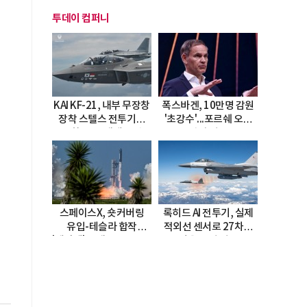
투데이 컴퍼니
KAI KF-21, 내부 무장창
폭스바겐, 10만명 감원
장착 스텔스 전투기로
'초강수'...포르쉐 오너
진화…5.5세대 도약
직접 경고
선언
스페이스X, 숏커버링
록히드 AI 전투기, 실제
유입-테슬라 합작
적외선 센서로 27차례
'테라팹' 호재로 15.83%
자율 요격 성공
급등