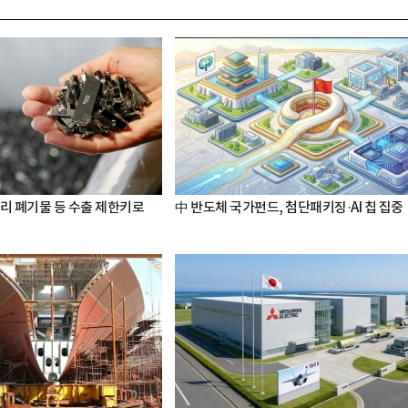
터리 폐기물 등 수출 제한키로
中 반도체 국가펀드, 첨단패키징·AI 칩 집중