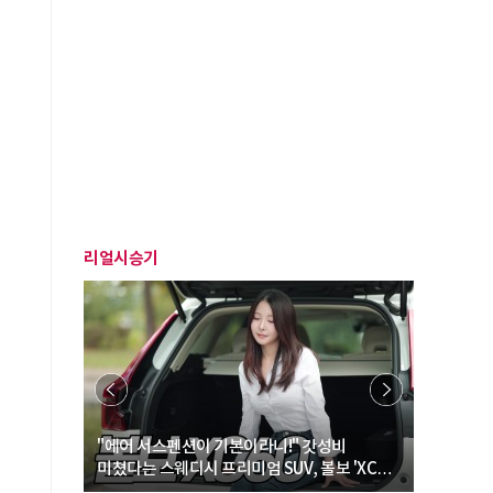
리얼시승기
… “여성·
"에어 서스펜션이 기본이라니!" 갓성비
"디자인 대
미쳤다는 스웨디시 프리미엄 SUV, 볼보 'XC60
크로스오버
B5 울트라'