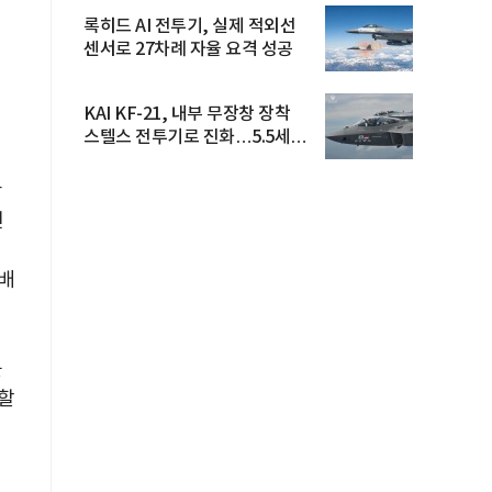
록히드 AI 전투기, 실제 적외선
센서로 27차례 자율 요격 성공
KAI KF-21, 내부 무장창 장착
스텔스 전투기로 진화…5.5세대
도...
확
인
장
튬배
높
할