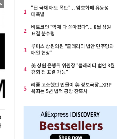
"日 국채 매도 폭탄"… 암호화폐 유동성
1
대폭발
비트코인 "악재 다 쏟아졌다"… 8월 상원
2
표결 분수령
루미스 상원의원 "클래리티 법안 민주당과
3
매일 협상"
美 상원 은행위 위원장 "클래리티 법안 8월
4
휴회 전 표결 가능"
리플 고소했던 인물이 美 정보국장...XRP
5
옥죄는 5년 법적 공방 잔혹사
0
다