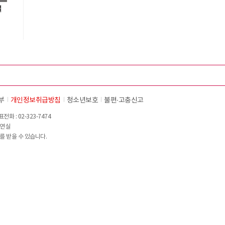
설
부
개인정보취급방침
청소년보호
불편∙고충신고
화 : 02-323-7474
이연실
를 받을 수 있습니다.