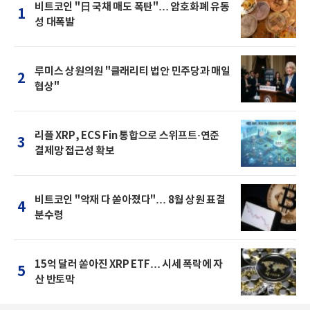
비트코인 "日 국채 매도 폭탄"… 암호화폐 유동
1
성 대폭발
루미스 상원의원 "클래리티 법안 민주당과 매일
2
협상"
리플 XRP, ECS Fin 통합으로 스위프트·연준
3
결제망 접근성 확보
비트코인 "악재 다 쏟아졌다"… 8월 상원 표결
4
분수령
15억 달러 쏟아진 XRP ETF… 시세 폭락에 자
5
산 반토막