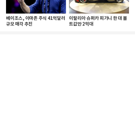
베이조스, 아마존 주식 41억달러
이탈리아 슈퍼카 피가니 한 대 볼
규모 매각 추진
트값만 2억대