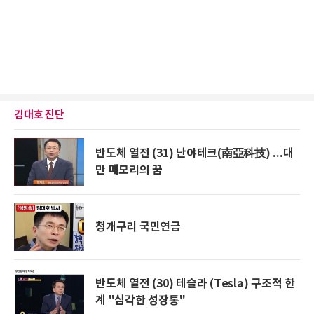
김대호 진단
반도체 열전 (31) 난야테크(南亞科技) ...대
만 메모리의 꿈
청개구리 국민연금
반도체 열전 (30) 테슬라 (Tesla) 구조적 한
계 "심각한 성장통"