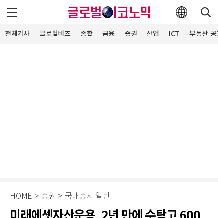
전체기사
글로벌비즈
종합
금융
증권
산업
ICT
부동산·공
HOME
>
증권
>
국내증시 일반
미래에셋자산운용, 2년 만에 수탁고 600