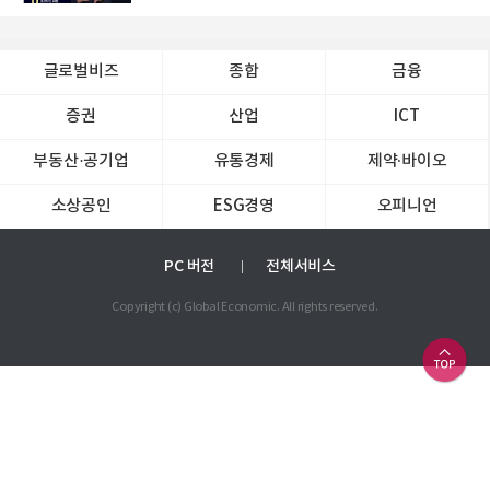
글로벌비즈
종합
금융
증권
산업
ICT
부동산·공기업
유통경제
제약∙바이오
소상공인
ESG경영
오피니언
PC 버전
전체서비스
Copyright (c) Global Economic. All rights reserved.