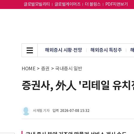
글로벌모빌리티
글로벌게이머즈
더 블링스
PDF지면보기
해외증시 시황·전망
해외증시 특징주
해
HOME
>
증권
>
국내증시 일반
증권사, 外人 '리테일 유치
서재필 기자
입력
2026-07-08 15:32