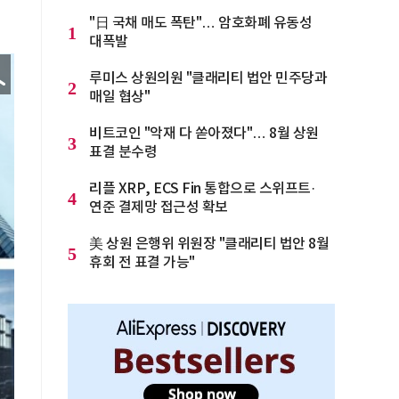
"日 국채 매도 폭탄"… 암호화폐 유동성
1
대폭발
루미스 상원의원 "클래리티 법안 민주당과
2
매일 협상"
비트코인 "악재 다 쏟아졌다"… 8월 상원
3
표결 분수령
리플 XRP, ECS Fin 통합으로 스위프트·
4
연준 결제망 접근성 확보
美 상원 은행위 위원장 "클래리티 법안 8월
5
휴회 전 표결 가능"