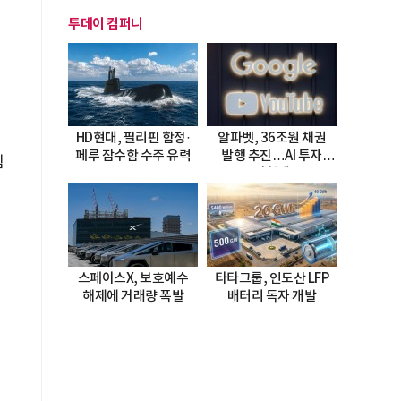
투데이 컴퍼니
HD현대, 필리핀 함정·
알파벳, 36조원 채권
페루 잠수함 수주 유력
발행 추진…AI 투자
템
시험대
체
을
스페이스X, 보호예수
타타그룹, 인도산 LFP
해제에 거래량 폭발
배터리 독자 개발