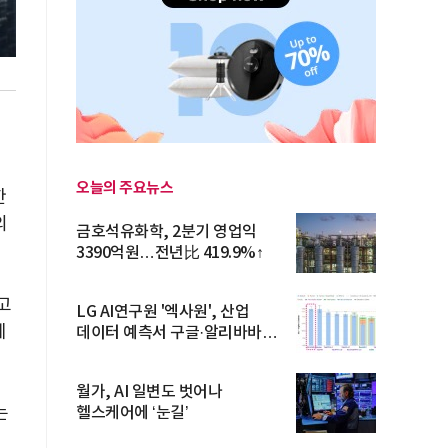
오늘의 주요뉴스
한
의
금호석유화학, 2분기 영업익
3390억원…전년比 419.9%↑
고
LG AI연구원 '엑사원', 산업
폐
데이터 예측서 구글·알리바바
제쳐
월가, AI 일변도 벗어나
는
헬스케어에 ‘눈길’