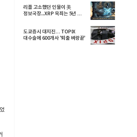
리플 고소했던 인물이 美
정보국장...XRP 옥죄는 5년 법적
공방 ...
도쿄증시 대지진… TOPIX
대수술에 600개사 '퇴출 벼랑끝'
들었
커