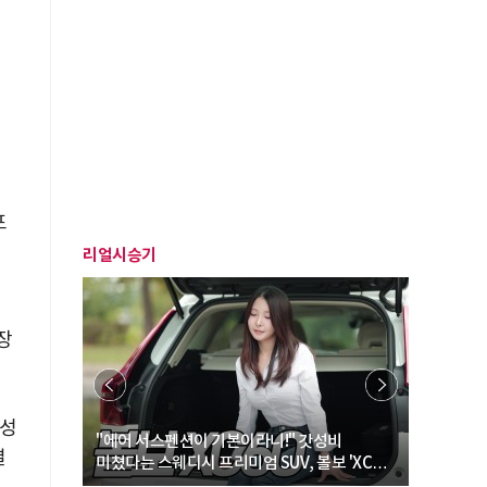
포
리얼시승기
장
활성
… “여성·
"에어 서스펜션이 기본이라니!" 갓성비
"디자인 대
결
미쳤다는 스웨디시 프리미엄 SUV, 볼보 'XC60
크로스오버
B5 울트라'