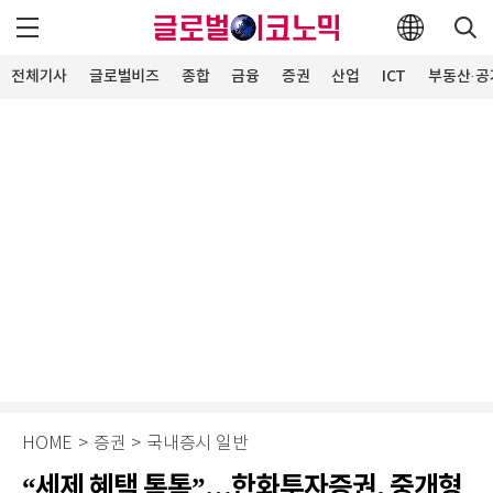
전체기사
글로벌비즈
종합
금융
증권
산업
ICT
부동산·공
HOME
>
증권
>
국내증시 일반
“세제 혜택 톡톡”…한화투자증권, 중개형