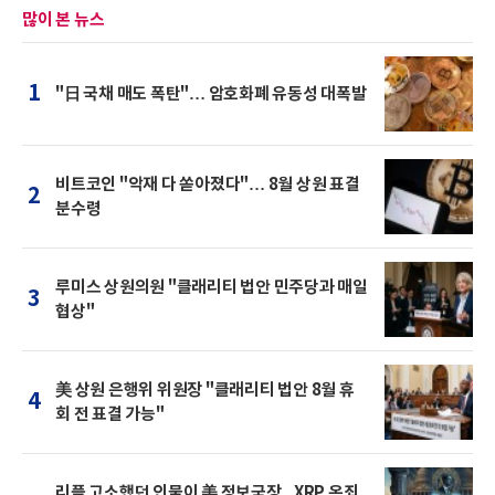
많이 본 뉴스
1
"日 국채 매도 폭탄"… 암호화폐 유동성 대폭발
비트코인 "악재 다 쏟아졌다"… 8월 상원 표결
2
분수령
루미스 상원의원 "클래리티 법안 민주당과 매일
3
협상"
美 상원 은행위 위원장 "클래리티 법안 8월 휴
4
회 전 표결 가능"
리플 고소했던 인물이 美 정보국장...XRP 옥죄