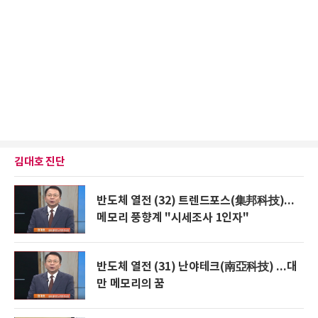
김대호 진단
반도체 열전 (32) 트렌드포스(集邦科技)...
메모리 풍향계 "시세조사 1인자"
반도체 열전 (31) 난야테크(南亞科技) ...대
만 메모리의 꿈