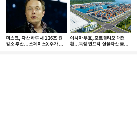
머스크, 자산 하루 새 126조 원
아시아 부호, 포트폴리오 대전
감소 추산… 스페이스X 주가 하
환…독점 인프라·실물자산 몰린
락 때문
다