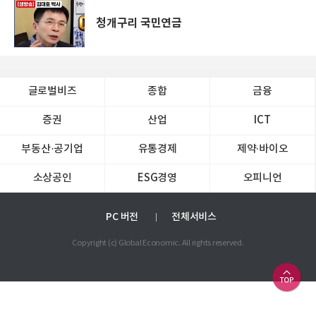
청개구리 국민연금
글로벌비즈
종합
금융
증권
산업
ICT
부동산·공기업
유통경제
제약∙바이오
소상공인
ESG경영
오피니언
PC 버전
전체서비스
Copyright (c) Global Economic. All rights reserved.