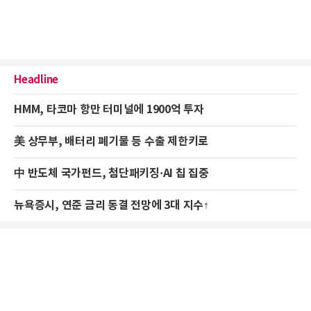
Headline
HMM, 타코마 항만 터미널에 1900억 투자
美 상무부, 배터리 폐기물 등 수출 제한키로
中 반도체 국가펀드, 첨단패키징·AI 칩 집중
뉴욕증시, 연준 금리 동결 전망에 3대 지수↑