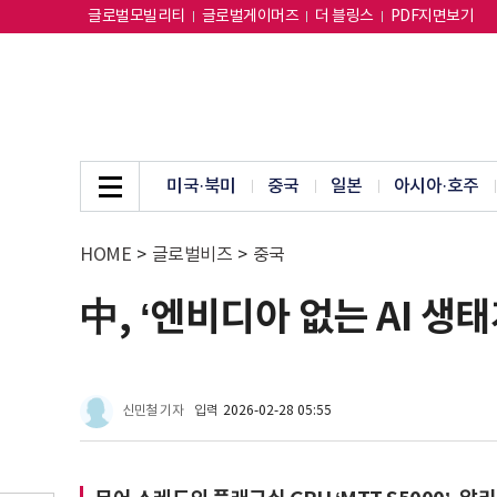
글로벌모빌리티
글로벌게이머즈
더 블링스
PDF지면보기
미국·북미
중국
일본
아시아·호주
HOME
>
글로벌비즈
>
중국
中, ‘엔비디아 없는 AI 생
신민철 기자
입력
2026-02-28 05:55