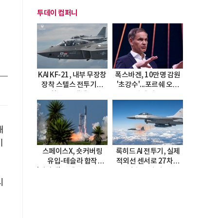
투데이 컴퍼니
KAI KF-21, 내부 무장창
폭스바겐, 10만명 감원
장착 스텔스 전투기로
'초강수'...포르쉐 오너
진화…5.5세대 도약
직접 경고
선언
해
기
스페이스X, 숏커버링
록히드 AI 전투기, 실제
유입-테슬라 합작
적외선 센서로 27차례
'테라팹' 호재로 15.83%
자율 요격 성공
급등
시