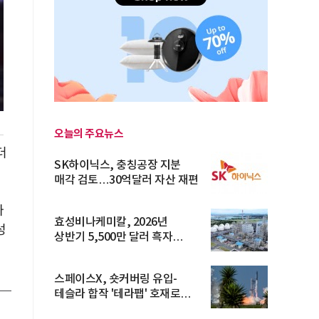
오늘의 주요뉴스
더
SK하이닉스, 충칭공장 지분
매각 검토…30억달러 자산 재편
가
효성비나케미칼, 2026년
성
상반기 5,500만 달러 흑자
전환… 4대 체...
스페이스X, 숏커버링 유입-
테슬라 합작 '테라팹' 호재로
15.83% ...