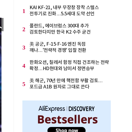
KAI KF-21, 내부 무장창 장착 스텔스
1
전투기로 진화…5.5세대 도약 선언
폴란드, 에이브럼스 300대 추가
2
검토한다지만 한국 K2 수주 굳건
美 공군, F-15·F-16 엔진 독점
3
깨나…'전략적 경쟁' 입찰 전환
한화오션, 칠레서 함정 직접 건조하는 전략
4
확정…HD현대와 남미서 정면승부
美 해군, 70년 만에 핵전함 부활 검토…
5
포드급 A1B 원자로 그대로 쓴다