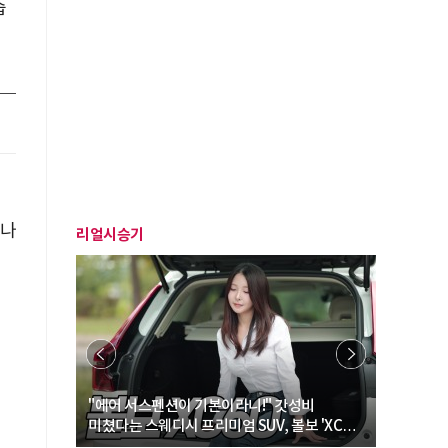
습
하나
리얼시승기
… “여성·
"에어 서스펜션이 기본이라니!" 갓성비
"디자인 대
미쳤다는 스웨디시 프리미엄 SUV, 볼보 'XC60
크로스오버
B5 울트라'