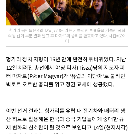
헝가리 국민들은 4월 12일, 77.8%라는 기록적인 투표율을 기록한 국회
의원 선거 부분 결과 발표 후 마자르의 승리를 환호하고 있다. 사진=로이
터
헝가리 정치 지형이 16년 만에 완전히 뒤바뀌었다. 지난
12일 치러진 총선에서 야당 티사(Tisza)당의 지도자 피
터 마자르(Péter Magyar)가 ‘유럽의 이단아’로 불리던
빅토르 오르반 총리를 꺾고 정권 교체에 성공했다.
이번 선거 결과는 헝가리를 유럽 내 전기차와 배터리 생
산 허브로 활용해온 한국과 중국 기업들에게 중대한 규
제 변화의 신호탄이 될 것으로 보인다고 14일(현지시각)