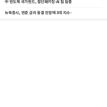
中 반도체 국가펀드, 첨단패키징·AI 칩 집중
뉴욕증시, 연준 금리 동결 전망에 3대 지수↑