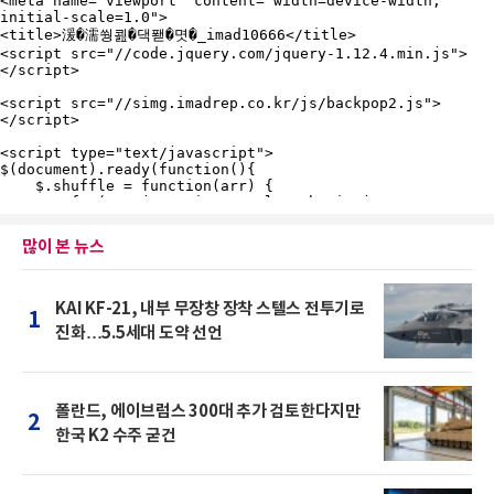
많이 본 뉴스
KAI KF-21, 내부 무장창 장착 스텔스 전투기로
1
진화…5.5세대 도약 선언
폴란드, 에이브럼스 300대 추가 검토한다지만
2
한국 K2 수주 굳건