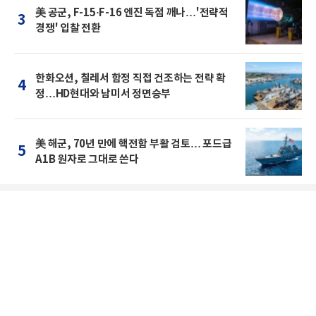
美 공군, F-15·F-16 엔진 독점 깨나…'전략적
3
경쟁' 입찰 전환
한화오션, 칠레서 함정 직접 건조하는 전략 확
4
정…HD현대와 남미서 정면승부
美 해군, 70년 만에 핵전함 부활 검토… 포드급
5
A1B 원자로 그대로 쓴다