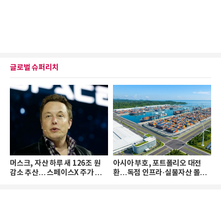
글로벌 슈퍼리치
머스크, 자산 하루 새 126조 원
아시아 부호, 포트폴리오 대전
감소 추산… 스페이스X 주가 하
환…독점 인프라·실물자산 몰린
락 때문
다