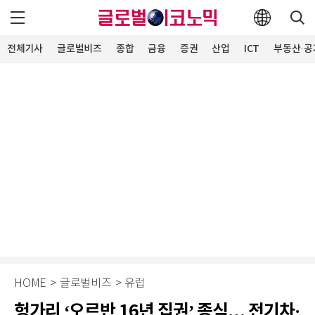
전체기사
글로벌비즈
종합
금융
증권
산업
ICT
부동산·공
HOME
>
글로벌비즈
>
유럽
헝가리 ‘오르반 16년 집권’ 종식… 전기차·