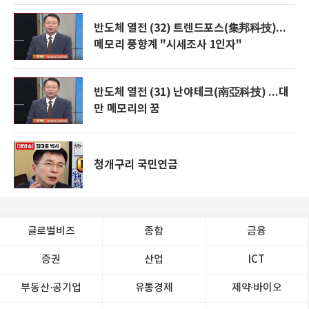
반도체 열전 (32) 트렌드포스(集邦科技)...
메모리 풍향계 "시세조사 1인자"
반도체 열전 (31) 난야테크(南亞科技) ...대
만 메모리의 꿈
청개구리 국민연금
글로벌비즈
종합
금융
증권
산업
ICT
부동산·공기업
유통경제
제약∙바이오