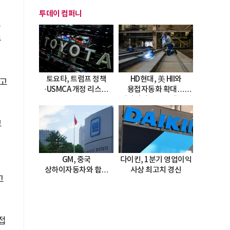
투데이 컴퍼니
과
증
토요타, 트럼프 정책
HD현대, 美 HII와
"고
·USMCA 개정 리스크
용접자동화 확대…
직면
미시시피 조선소에 전격
도입
고
GM, 중국
다이킨, 1분기 영업이익
상하이자동차와 합작
사상 최고치 경신
고
20년 연장…
2047년까지 파트너십
지속
접