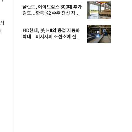
폴란드, 에이브럼스 300대 추가
검토…한국 K2 수주 전선 차질
우...
예상
HD현대, 美 HII와 용접 자동화
것
확대…미시시피 조선소에 전격
도...