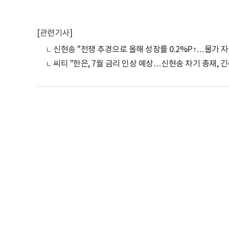
[관련기사]
신현송 "전쟁 추경으로 올해 성장률 0.2%P↑…물가 자
씨티 "한은, 7월 금리 인상 예상…신현송 차기 총재, 긴