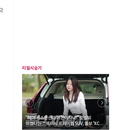
으
리얼시승기
… “여성·
"에어 서스펜션이 기본이라니!" 갓성비
"디자인 대
미쳤다는 스웨디시 프리미엄 SUV, 볼보 'XC60
크로스오버
B5 울트라'