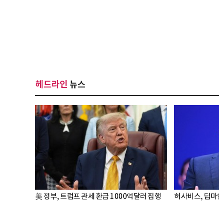
헤드라인
뉴스
美 정부, 트럼프 관세 환급 1000억달러 집행
허사비스, 딥마인