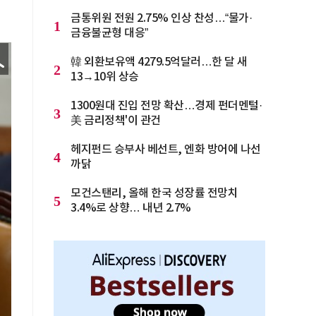
금통위원 전원 2.75% 인상 찬성…“물가·
1
금융불균형 대응”
韓 외환보유액 4279.5억달러…한 달 새
2
13→10위 상승
1300원대 진입 전망 확산…경제 펀더멘털·
3
美 금리정책'이 관건
헤지펀드 승부사 베선트, 엔화 방어에 나선
4
까닭
모건스탠리, 올해 한국 성장률 전망치
5
3.4%로 상향… 내년 2.7%