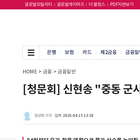
글로벌모빌리티
글로벌게이머즈
더 블링스
PDF지면보기
은행
보험
카드
제2금융
금융일
HOME
>
금융
>
금융일반
[청문회] 신현송 "중동 군
정성화 기자
입력
2026-04-15 13:38