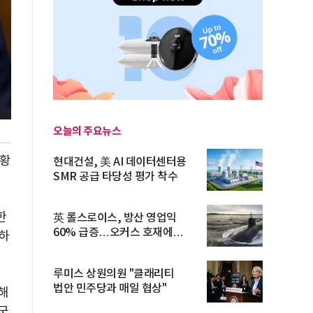
오늘의 주요뉴스
상황
현대건설, 美 AI 데이터센터용
SMR 공급 타당성 평가 착수
한
英 롤스로이스, 방산 영업익
60% 급증…오커스 호재에
하
수주잔고 ...
루미스 상원의원 "클래리티
법안 민주당과 매일 협상"
해
국