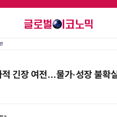
반
사적 긴장 여전…물가·성장 불확실