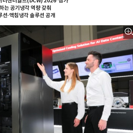
이터센터월드(DCW) 2026’ 참가
어하는 공기냉각 역량 갖춰
솔루션·액침냉각 솔루션 공개