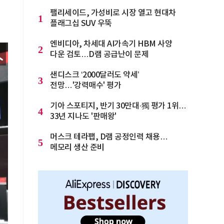
팰리세이드, 가성비로 시장 열고 현대차
1
플래그십 SUV 우뚝
엔비디아, 차세대 AI가속기 HBM 사양
2
다운 검토…D램 공급난이 문제
샌디스크 ‘2000달러도 약세’
3
전망…'강력매수' 평가
기아 스포티지, 반기 30만대·獨 평가 1위…
4
33년 지나도 '판매왕'
머스크 테라팹, D램 공정인력 채용…
5
메모리 생산 준비