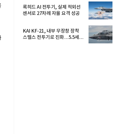
율
록히드 AI 전투기, 실제 적외선
센서로 27차례 자율 요격 성공
KAI KF-21, 내부 무장창 장착
스텔스 전투기로 진화…5.5세대
하
도...