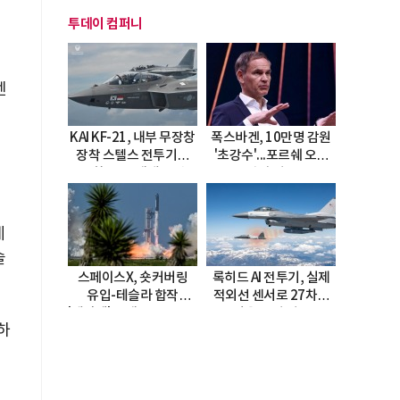
투데이 컴퍼니
센
KAI KF-21, 내부 무장창
폭스바겐, 10만명 감원
장착 스텔스 전투기로
'초강수'...포르쉐 오너
진화…5.5세대 도약
직접 경고
선언
레
솔
스페이스X, 숏커버링
록히드 AI 전투기, 실제
유입-테슬라 합작
적외선 센서로 27차례
'테라팹' 호재로 15.83%
자율 요격 성공
하
급등