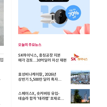
오늘의 주요뉴스
SK하이닉스, 충칭공장 지분
사업
매각 검토…30억달러 자산 재편
효성비나케미칼, 2026년
루
상반기 5,500만 달러 흑자
전환… 4대 체...
스페이스X, 숏커버링 유입-
테슬라 합작 '테라팹' 호재로
15.83% ...
관