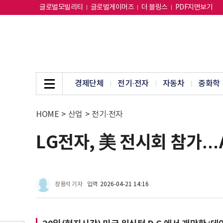
글로벌모빌리티
글로벌게이머즈
더 블링스
PDF지면보기
경제단체
전기·전자
자동차
중화학
HOME
>
산업
>
전기·전자
LG전자, 美 전시회 참가…
장용석 기자
입력
2026-04-21 14:16