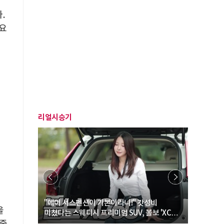
G
.
요
리얼시승기
… “여성·
"에어 서스펜션이 기본이라니!" 갓성비
"디자인 대
을
미쳤다는 스웨디시 프리미엄 SUV, 볼보 'XC60
크로스오버
B5 울트라'