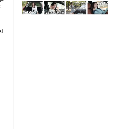
 줄
준
I