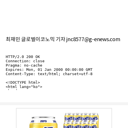
최재민 글로벌이코노믹 기자 jnc8577@g-enews.com