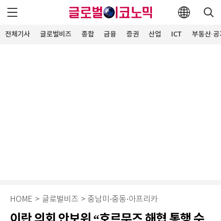
전체기사
글로벌비즈
종합
금융
증권
산업
ICT
부동산·공
HOME
>
글로벌비즈
>
중남미·중동·아프리카
이란 의회 안보위 “호르무즈 해협 통행 수