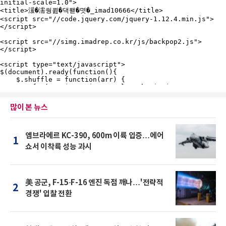
많이 본 뉴스
엠브라에르 KC-390, 600m 이륙 입증…에어
1
쇼서 이착륙 성능 과시
美 공군, F-15·F-16 엔진 독점 깨나…'전략적
2
경쟁' 입찰 전환