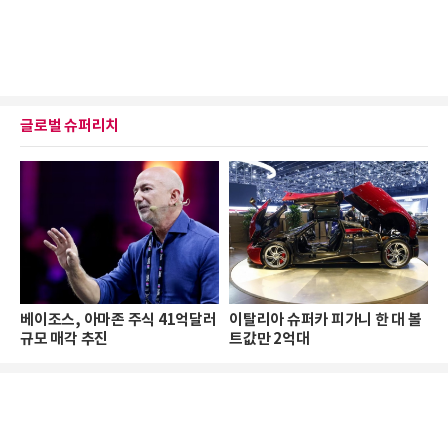
글로벌 슈퍼리치
베이조스, 아마존 주식 41억달러
이탈리아 슈퍼카 피가니 한 대 볼
규모 매각 추진
트값만 2억대