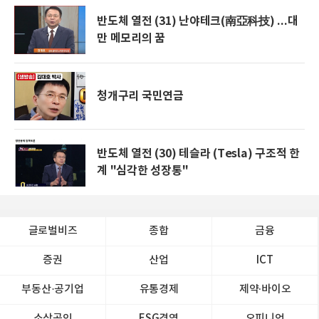
반도체 열전 (31) 난야테크(南亞科技) ...대
만 메모리의 꿈
청개구리 국민연금
반도체 열전 (30) 테슬라 (Tesla) 구조적 한
계 "심각한 성장통"
글로벌비즈
종합
금융
증권
산업
ICT
부동산·공기업
유통경제
제약∙바이오
소상공인
ESG경영
오피니언