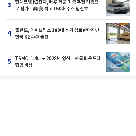
현대로템 K2전차, 페루 육군 최종 추천 기종으
3
로 평가…獨·美 꺾고 150대 수주 청신호
폴란드, 에이브럼스 300대 추가 검토한다지만
4
한국 K2 수주 굳건
TSMC, 1.4나노 2028년 양산…한국 파운드리
5
협공 비상