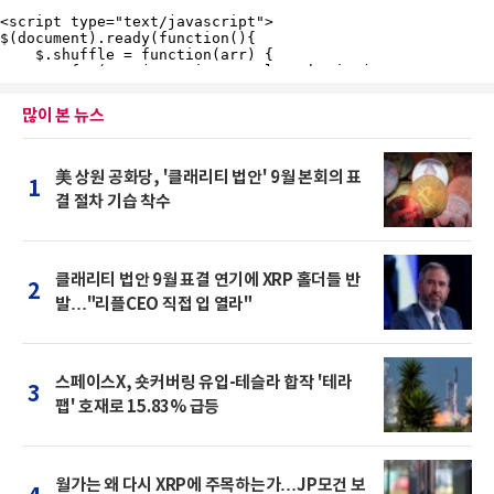
많이 본 뉴스
美 상원 공화당, '클래리티 법안' 9월 본회의 표
1
결 절차 기습 착수
클래리티 법안 9월 표결 연기에 XRP 홀더들 반
2
발…"리플CEO 직접 입 열라"
스페이스X, 숏커버링 유입-테슬라 합작 '테라
3
팹' 호재로 15.83% 급등
월가는 왜 다시 XRP에 주목하는가…JP모건 보