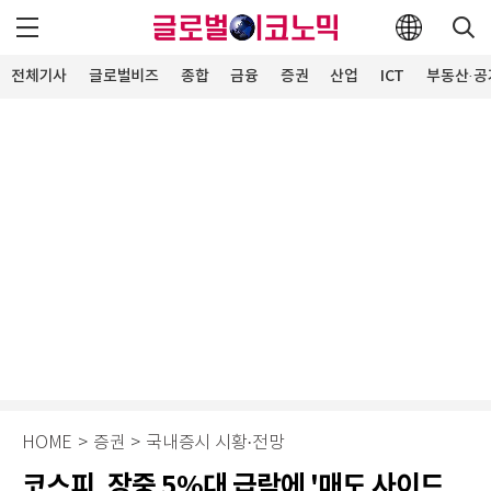
전체기사
글로벌비즈
종합
금융
증권
산업
ICT
부동산·공
HOME
>
증권
>
국내증시 시황·전망
코스피, 장중 5%대 급락에 '매도 사이드