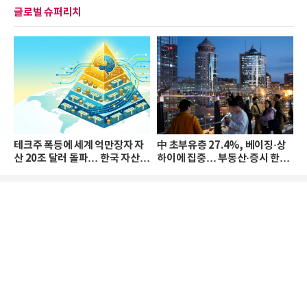
글로벌 슈퍼리치
테크주 폭등에 세계 억만장자 자
中 초부유층 27.4%, 베이징·상
산 20조 달러 돌파… 한국 자산
하이에 집중… 부동산·증시 한파
격차 확대
로 자산은 소폭 감소