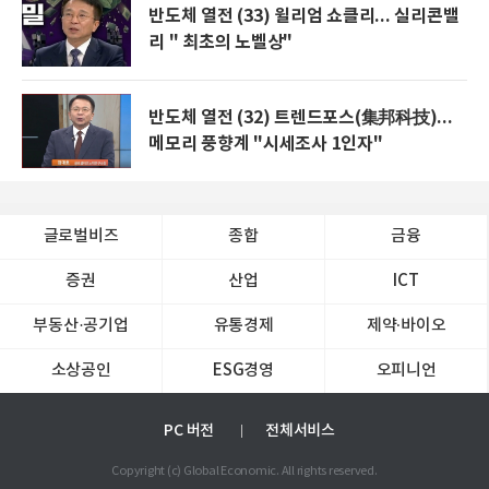
반도체 열전 (33) 윌리엄 쇼클리... 실리콘밸
리 " 최초의 노벨상"
반도체 열전 (32) 트렌드포스(集邦科技)...
메모리 풍향계 "시세조사 1인자"
글로벌비즈
종합
금융
증권
산업
ICT
부동산·공기업
유통경제
제약∙바이오
소상공인
ESG경영
오피니언
PC 버전
전체서비스
Copyright (c) Global Economic. All rights reserved.