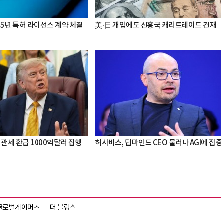
 5년 특허 라이선스 계약 체결
美·日 개입에도 신흥국 캐리트레이드 건재
 관세 환급 1000억달러 집행
허사비스, 딥마인드 CEO 물러나 AGI에 집
글로벌게이머즈
더 블링스