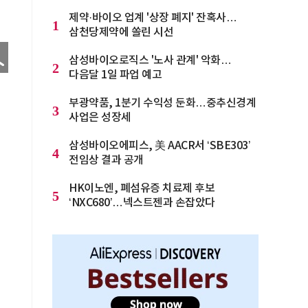
제약·바이오 업계 '상장 폐지' 잔혹사…
1
삼천당제약에 쏠린 시선
삼성바이오로직스 '노사 관계' 악화…
2
다음달 1일 파업 예고
부광약품, 1분기 수익성 둔화…중추신경계
3
사업은 성장세
삼성바이오에피스, 美 AACR서 ‘SBE303’
4
전임상 결과 공개
HK이노엔, 폐섬유증 치료제 후보
5
‘NXC680’…넥스트젠과 손잡았다