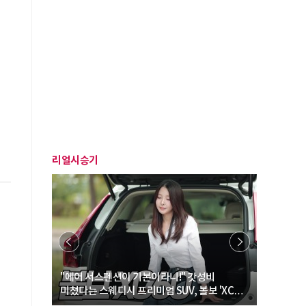
리얼시승기
… “여성·
"에어 서스펜션이 기본이라니!" 갓성비
"디자인 대
미쳤다는 스웨디시 프리미엄 SUV, 볼보 'XC60
크로스오버
B5 울트라'