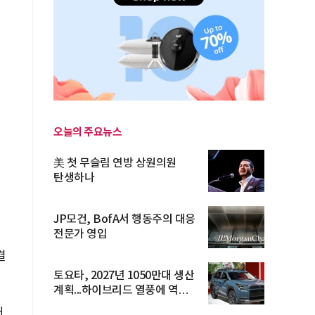
오늘의 주요뉴스
美 첫 무슬림 연방 상원의원
탄생하나
JP모건, BofA서 행동주의 대응
전문가 영입
결
토요타, 2027년 1050만대 생산
계획...하이브리드 열풍에 역대
최...
어