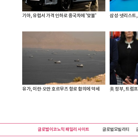
기아, 유럽서 가격 인하로 중국차에 '맞불'
삼성·넷리스트,
유가, 이란·오만 호르무즈 항로 합의에 약세
美 정부, 트럼프
글로벌이코노믹 패밀리 사이트
글로벌모빌리티