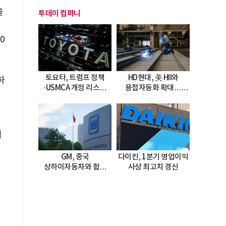
을
투데이 컴퍼니
0
토요타, 트럼프 정책
HD현대, 美 HII와
하
·USMCA 개정 리스크
용접자동화 확대…
직면
미시시피 조선소에 전격
도입
서
GM, 중국
다이킨, 1분기 영업이익
상하이자동차와 합작
사상 최고치 경신
20년 연장…
2047년까지 파트너십
지속