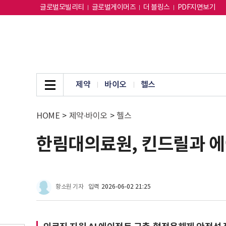
글로벌모빌리티
글로벌게이머즈
더 블링스
PDF지면보기
제약
바이오
헬스
HOME
>
제약∙바이오
>
헬스
한림대의료원, 킨드릴과 에
황소원 기자
입력
2026-06-02 21:25