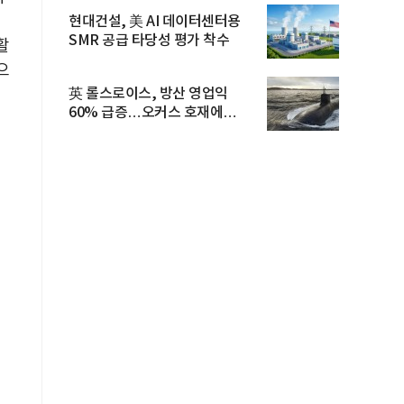
걸
현대건설, 美 AI 데이터센터용
SMR 공급 타당성 평가 착수
활
으
英 롤스로이스, 방산 영업익
60% 급증…오커스 호재에
수주잔고 ...