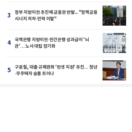
정부 지방이전 추진에 금융권 반발... "정책금융
3
시너지 저하·인력 이탈"
국책은행 지방이전·민간은행 성과급이 '뇌
4
관'… 노사 대립 장기화
구윤철, 대출 규제완화 '핀셋 지원' 추진… 청년
5
·무주택자 숨통 트이나