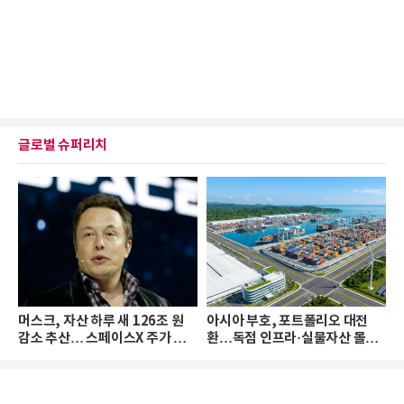
글로벌 슈퍼리치
머스크, 자산 하루 새 126조 원
아시아 부호, 포트폴리오 대전
감소 추산… 스페이스X 주가 하
환…독점 인프라·실물자산 몰린
락 때문
다