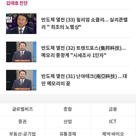
김대호 진단
반도체 열전 (33) 윌리엄 쇼클리... 실리콘밸
리 " 최초의 노벨상"
반도체 열전 (32) 트렌드포스(集邦科技)...
메모리 풍향계 "시세조사 1인자"
반도체 열전 (31) 난야테크(南亞科技) ...대
만 메모리의 꿈
글로벌비즈
종합
금융
증권
산업
ICT
부동산·공기업
유통경제
제약∙바이오