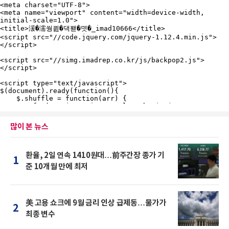
많이 본 뉴스
환율, 2일 연속 1410원대…前주간장 종가 기
1
준 10개월 만에 최저
美 고용 쇼크에 9월 금리 인상 급제동…물가가
2
최종 변수