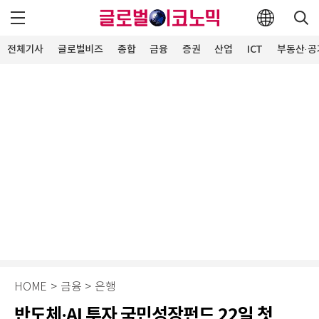
전체기사
글로벌비즈
종합
금융
증권
산업
ICT
부동산·공
HOME
>
금융
>
은행
반도체·AI 투자 국민성장펀드 22일 첫