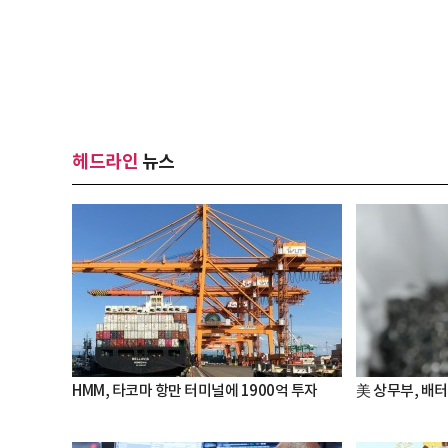
헤드라인
뉴스
HMM, 타코마 항만 터미널에 1900억 투자
美 상무부, 배