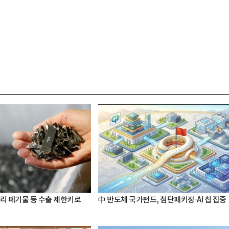
터리 폐기물 등 수출 제한키로
中 반도체 국가펀드, 첨단패키징·AI 칩 집중