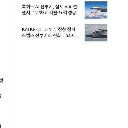
록히드 AI 전투기, 실제 적외선
센서로 27차례 자율 요격 성공
KAI KF-21, 내부 무장창 장착
스텔스 전투기로 진화…5.5세대
도...
정
로
현