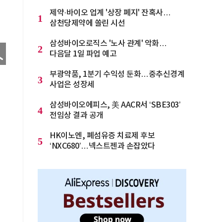
제약·바이오 업계 '상장 폐지' 잔혹사…
1
삼천당제약에 쏠린 시선
삼성바이오로직스 '노사 관계' 악화…
2
다음달 1일 파업 예고
부광약품, 1분기 수익성 둔화…중추신경계
3
사업은 성장세
삼성바이오에피스, 美 AACR서 ‘SBE303’
4
전임상 결과 공개
HK이노엔, 폐섬유증 치료제 후보
5
‘NXC680’…넥스트젠과 손잡았다