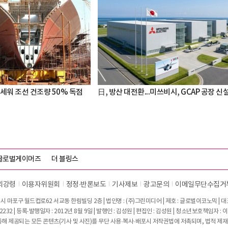
세워 조선 건조량 50% 독점
日, 방산 대전환...미쓰비시, GCAP 공장 신
글로벌게이머즈
더 블링스
리강령
이용자위원회
정정∙반론보도
기사제보
광고문의
이메일무단수집거
시 마포구 월드컵로62 서교동 한림빌딩 2층 | 법인명 : (주)그린미디어 | 제호 : 글로벌이코노믹 | 대표전
2232 | 등록·발행일자 : 2012년 8월 9일 | 발행인 : 김성원 | 편집인 : 김성원 | 청소년보호책임자 : 
 제공되는 모든 콘텐츠(기사 및 사진)를 무단 사용·복사·배포시 저작권법에 저촉되며, 법적 제재