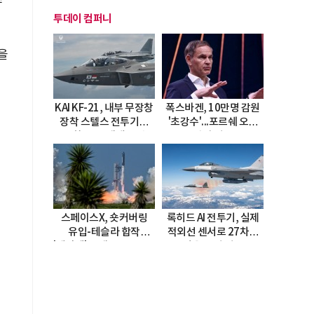
투데이 컴퍼니
을
KAI KF-21, 내부 무장창
폭스바겐, 10만명 감원
장착 스텔스 전투기로
'초강수'...포르쉐 오너
진화…5.5세대 도약
직접 경고
선언
스페이스X, 숏커버링
록히드 AI 전투기, 실제
유입-테슬라 합작
적외선 센서로 27차례
'테라팹' 호재로 15.83%
자율 요격 성공
급등