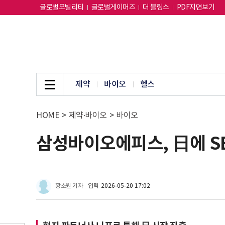
글로벌모빌리티
글로벌게이머즈
더 블링스
PDF지면보기
제약
바이오
헬스
HOME
>
제약∙바이오
>
바이오
삼성바이오에피스, 日에 SB
황소원 기자
입력
2026-05-20 17:02