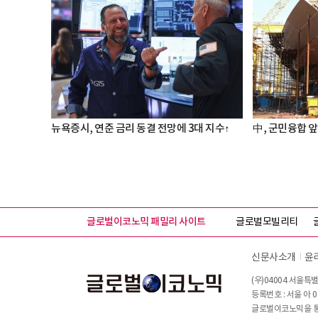
뉴욕증시, 연준 금리 동결 전망에 3대 지수↑
中, 군민융합 앞
글로벌이코노믹 패밀리 사이트
글로벌모빌리티
신문사소개
윤
(우)04004 서울특별
등록번호 : 서울 아 0
글로벌이코노믹을 통해