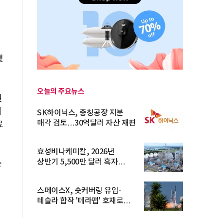
했
오늘의 주요뉴스
질
의
SK하이닉스, 충칭공장 지분
매각 검토…30억달러 자산 재편
료
효성비나케미칼, 2026년
상반기 5,500만 달러 흑자
승
전환… 4대 체...
스페이스X, 숏커버링 유입-
테슬라 합작 '테라팹' 호재로
15.83% ...