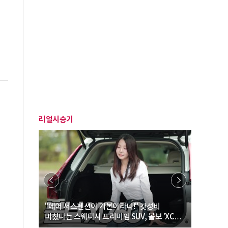
리얼시승기
… “여성·
"에어 서스펜션이 기본이라니!" 갓성비
"디자인 대
미쳤다는 스웨디시 프리미엄 SUV, 볼보 'XC60
크로스오버
B5 울트라'