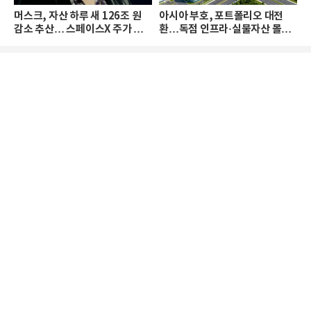
머스크, 자산 하루 새 126조 원
아시아 부호, 포트폴리오 대전
감소 추산… 스페이스X 주가 하
환…독점 인프라·실물자산 몰린
락 때문
다