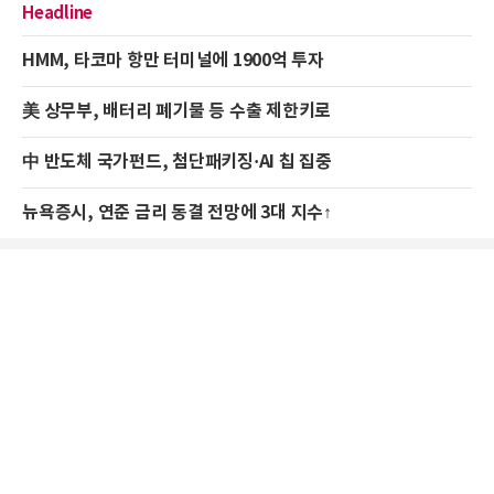
Headline
HMM, 타코마 항만 터미널에 1900억 투자
美 상무부, 배터리 폐기물 등 수출 제한키로
中 반도체 국가펀드, 첨단패키징·AI 칩 집중
뉴욕증시, 연준 금리 동결 전망에 3대 지수↑