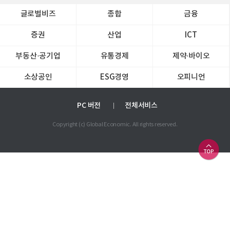
글로벌비즈
종합
금융
증권
산업
ICT
부동산·공기업
유통경제
제약∙바이오
소상공인
ESG경영
오피니언
PC 버전
전체서비스
Copyright (c) Global Economic. All rights reserved.