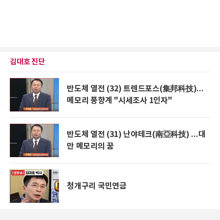
김대호 진단
반도체 열전 (32) 트렌드포스(集邦科技)...
메모리 풍향계 "시세조사 1인자"
반도체 열전 (31) 난야테크(南亞科技) ...대
만 메모리의 꿈
청개구리 국민연금