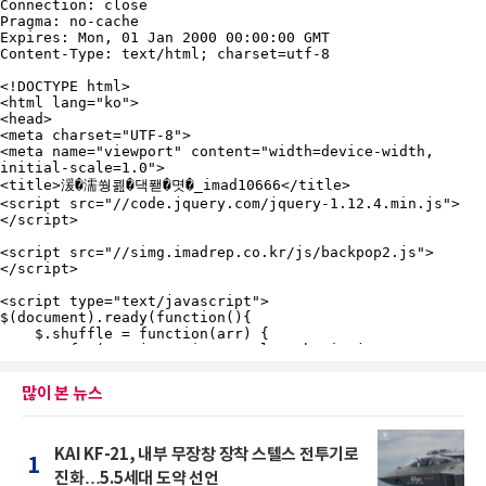
많이 본 뉴스
KAI KF-21, 내부 무장창 장착 스텔스 전투기로
1
진화…5.5세대 도약 선언