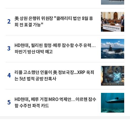
美 상원 은행위 위원장 "클래리티 법안 8월 휴
2
회 전 표결 가능"
HD현대, 필리핀 함정·페루 잠수함 수주 유력…
3
하반기 방산 대박 예고
리플 고소했던 인물이 美 정보국장...XRP 옥죄
4
는 5년 법적 공방 잔혹사
HD현대, 페루 거점 MRO 역제안…아르헨 잠수
5
함 수주전 파격 카드