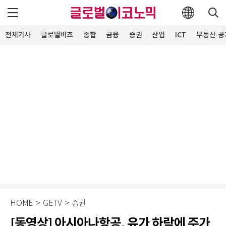
전체기사
글로벌비즈
종합
금융
증권
산업
ICT
부동산·공
HOME
>
GETV
>
증권
[동영상] 아시아나항공, 유가 하락에 주가