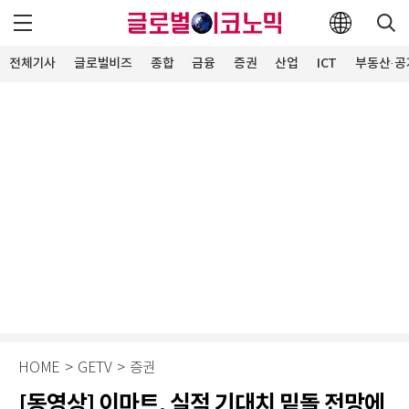
전체기사
글로벌비즈
종합
금융
증권
산업
ICT
부동산·공
HOME
>
GETV
>
증권
[동영상] 이마트, 실적 기대치 밑돌 전망에