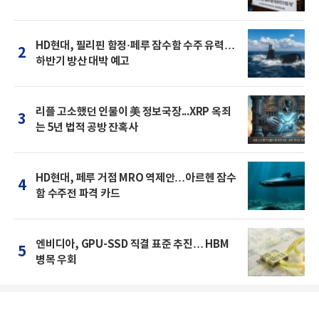
HD현대, 필리핀 함정·페루 잠수함 수주 유력…
2
하반기 방산 대박 예고
리플 고소했던 인물이 美 정보국장...XRP 옥죄
3
는 5년 법적 공방 잔혹사
HD현대, 페루 거점 MRO 역제안…아르헨 잠수
4
함 수주전 파격 카드
엔비디아, GPU-SSD 직결 표준 추진… HBM
5
병목 우회