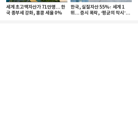
세계 초고액자산가 71만명… 한
한국, 실질자산 55%↑ 세계 1
국 종부세 강화, 홍콩 세율 0%
위… 증시 폭락, ‘평균의 착시’와
부의 유동성 위기