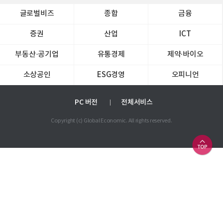
글로벌비즈
종합
금융
증권
산업
ICT
부동산·공기업
유통경제
제약∙바이오
소상공인
ESG경영
오피니언
PC 버전
전체서비스
Copyright (c) Global Economic. All rights reserved.