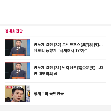
김대호 진단
반도체 열전 (32) 트렌드포스(集邦科技)...
메모리 풍향계 "시세조사 1인자"
반도체 열전 (31) 난야테크(南亞科技) ...대
만 메모리의 꿈
청개구리 국민연금